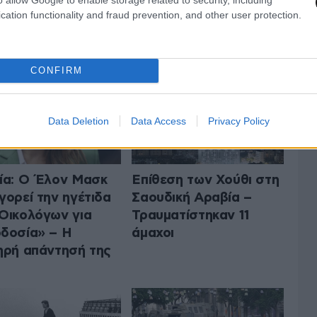
cation functionality and fraud prevention, and other user protection.
 ΤΟΝ ΚΟΣΜΟ
ΟΛΑ ΤΑ ΑΡΘΡΑ
CONFIRM
Data Deletion
Data Access
Privacy Policy
ία: Ο Έλον Μασκ
Επίθεση των Χούθι στη
γορεί την ηγέτιδα
Σαουδική Αραβία –
Οικολόγων για
Τραυματίστηκαν 11
δοσία» – Η
άμαχοι
ηρή απάντησή της