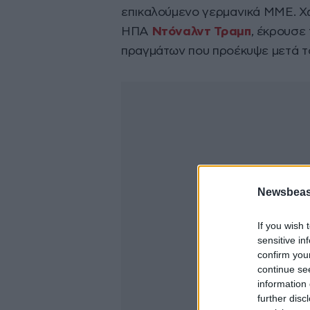
επικαλούμενο γερμανικά ΜΜΕ. Χ
ΗΠΑ
Ντόναλντ Τραμπ
, έκρουσε
πραγμάτων που προέκυψε μετά τ
Newsbeast
If you wish 
sensitive in
confirm you
continue se
information 
further disc