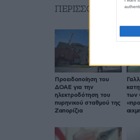
authenti
ΠΕΡΙΣΣΟΤΕΡΑ ΑΠΟ
Προειδοποίηση του
Γαλλ
ΔΟΑΕ για την
κατη
ηλεκτροδότηση του
των 
πυρηνικού σταθμού της
«προ
Ζαπορίζια
αιχμ