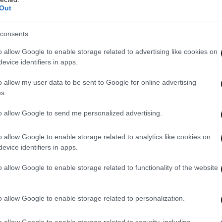
αλντ Τραμπ οι Ηνωμένες Πολιτείες αποσύρθηκαν
Out
α την καταπολέμηση της κλιματικής αλλαγής και
το ιρανικό πυρηνικό πρόγραμμα, ενώ θέτουν
consents
ου Οργανισμού Εμπορίου (ΠΟΕ).
o allow Google to enable storage related to advertising like cookies on
evice identifiers in apps.
o allow my user data to be sent to Google for online advertising
s.
to allow Google to send me personalized advertising.
o allow Google to enable storage related to analytics like cookies on
evice identifiers in apps.
o allow Google to enable storage related to functionality of the website
o allow Google to enable storage related to personalization.
o allow Google to enable storage related to security, including