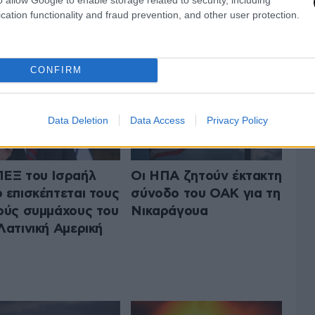
 ΤΟΝ ΚΟΣΜΟ
cation functionality and fraud prevention, and other user protection.
ΟΛΑ ΤΑ ΑΡΘΡΑ
CONFIRM
Data Deletion
Data Access
Privacy Policy
ΕΞ του Ισραήλ
Οι ΗΠΑ ζητούν έκτακτη
 επισκέπτεται τους
σύνοδο του ΟΑΚ για τη
ούς συμμάχους του
Νικαράγουα
Λατινική Αμερική