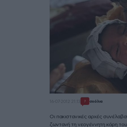
16·07·2012 21:13
σχόλια
7
Οι πακιστανικές αρχές συνέλαβαν
ζωντανή τη νεογέννητη κόρη το