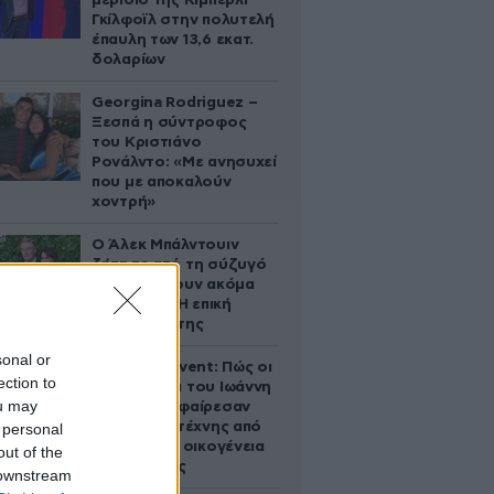
μερίδιο της Κίμπερλι
Γκίλφοϊλ στην πολυτελή
έπαυλη των 13,6 εκατ.
δολαρίων
Georgina Rodriguez –
Ξεσπά η σύντροφος
του Κριστιάνο
Ρονάλντο: «Με ανησυχεί
που με αποκαλούν
χοντρή»
Ο Άλεκ Μπάλντουιν
ζήτησε από τη σύζυγό
του να κάνουν ακόμα
ένα παιδί – Η επική
αντίδρασή της
sonal or
Παλάτι Marivent: Πώς οι
ection to
κληρονόμοι του Ιωάννη
ou may
Σαριδάκη αφαίρεσαν
1.300 έργα τέχνης από
 personal
τη βασιλική οικογένεια
out of the
της Ισπανίας
 downstream