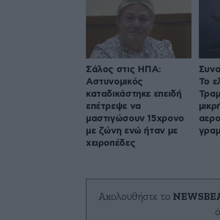
Σάλος στις ΗΠΑ:
Συνα
Αστυνομικός
Το ε
καταδικάστηκε επειδή
Τραμ
επέτρεψε να
μικρ
μαστιγώσουν 15χρονο
αερο
με ζώνη ενώ ήταν με
γρα
χειροπέδες
Ακολουθήστε το
NEWSBE
ό