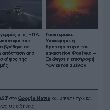
γερμός στις ΗΠΑ:
Γουατεμάλα:
λικόπτερο του
Υποχώρησε η
π βρέθηκε σε
δραστηριότητα του
ή απόσταση από
ηφαιστείου Φουέγκο –
σκάφος της
Ξεκίνησε η επιστροφή
μμής
των εκτοπισμένων
AST
στο
Google News
και μάθετε πρώτοι
λες τις ειδήσεις