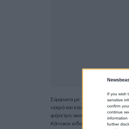
Newsbeast
If you wish 
Σύμφωνα με την αστυνομία, είπε 
sensitive in
confirm you
νεκρό και κανόνισε την κηδεία.
continue se
φέρετρο ακούστηκαν κλάματα κατ
information 
Κάτοικοι ειδοποίησαν τις αρχές ό
further disc