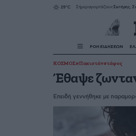
Σήμερα
γιορτάζουν:
ΡΟΗ ΕΙΔΗΣΕΩΝ
ΕΛ
ΚΟΣΜΟΣ
#Πακιστάν
#τάφος
Έθαψε ζωνταν
Επειδή γεννήθηκε με παραμο