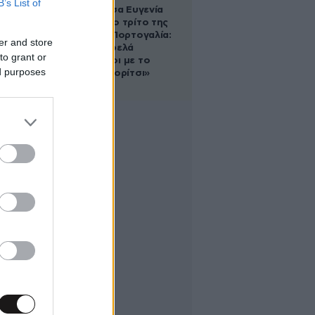
B’s List of
Η πριγκίπισσα Ευγενία
απέκτησε το τρίτο της
παιδί στην Πορτογαλία:
er and store
«Είμαστε τρελά
to grant or
ερωτευμένοι με το
ed purposes
μικρό μας κορίτσι»