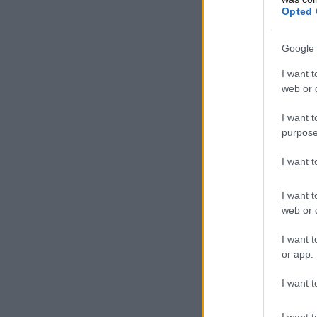
Opted 
Google 
I want t
web or d
I want t
purpose
I want 
I want t
web or d
I want t
or app.
I want t
I want t