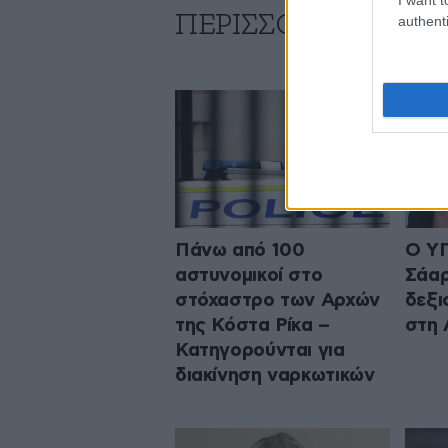
ΠΕΡΙΣΣΟΤΕΡΑ ΑΠΟ
authenti
Πάνω από 100
Ο ΥΠ
αστυνομικοί στο
Σάαρ
στόχαστρο των Αρχών
δεξι
της Κόστα Ρίκα –
στη 
Κατηγορούνται για
διακίνηση ναρκωτικών