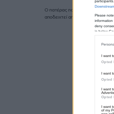
participants
Downstream 
Ο πατέρας που έχει άλλα τέσσερ
Please note
αποδειχτεί από την αυτοψία ότι 
information 
deny consent
in below Go
Persona
I want t
Opted 
I want t
Opted 
I want 
Advertis
Opted 
I want t
of my P
was col