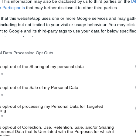
. This information may also be disclosed by us to third parties on the
IA
Participants
that may further disclose it to other third parties.
α παιδιά θα καταδικαστεί σε θάνατο αν
 that this website/app uses one or more Google services and may gath
σκότωσε την κόρη του.
including but not limited to your visit or usage behaviour. You may click 
 to Google and its third-party tags to use your data for below specifi
ogle consent section.
l Data Processing Opt Outs
o opt-out of the Sharing of my personal data.
In
o opt-out of the Sale of my Personal Data.
In
to opt-out of processing my Personal Data for Targeted
ing.
In
o opt-out of Collection, Use, Retention, Sale, and/or Sharing
ersonal Data that Is Unrelated with the Purposes for which it
lected.