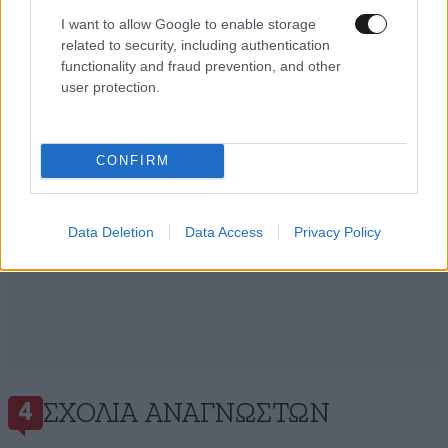
Ακολουθήστε το
NEWSBEAST
στο
Google News
I want to allow Google to enable storage
και μάθετε πρώτοι όλες τις ειδήσεις
related to security, including authentication
functionality and fraud prevention, and other
user protection.
CONFIRM
Data Deletion
Data Access
Privacy Policy
ΣΧΌΛΙΑ ΑΝΑΓΝΩΣΤΏΝ
4