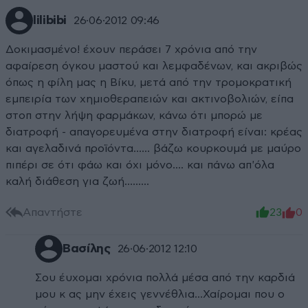
lilibibi
26·06·2012 09:46
Δοκιμασμένο! έχουν περάσει 7 χρόνια από την
αφαίρεση όγκου μαστού και λεμφαδένων, και ακριβώς
όπως η φίλη μας η Βίκυ, μετά από την τρομοκρατική
εμπειρία των χημιοθεραπειών και ακτινοβολιών, είπα
στοπ στην λήψη φαρμάκων, κάνω ότι μπορώ με
διατροφή - απαγορευμένα στην διατροφή είναι: κρέας
και αγελαδινά προϊόντα...... βάζω κουρκουμά με μαύρο
πιπέρι σε ότι φάω και όχι μόνο.... και πάνω απ'όλα
καλή διάθεση για ζωή.........
Απαντήστε
23
0
Βασίλης
26·06·2012 12:10
Σου έυχομαι χρόνια πολλά μέσα από την καρδιά
μου κ ας μην έχεις γεννέθλια...Χαίρομαι που ο