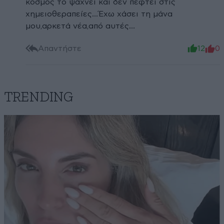
κόσμος το ψάχνει και δεν πέφτει στις
χημειοθεραπείες...Έχω χάσει τη μάνα
μου,αρκετά νέα,από αυτές...
Απαντήστε
12
0
TRENDING