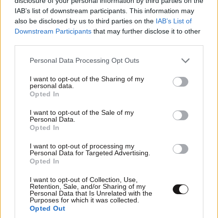
disclosure of your personal information by third parties on the
IAB’s list of downstream participants. This information may
του 2030
also be disclosed by us to third parties on the
IAB’s List of
Downstream Participants
that may further disclose it to other
third parties.
Please note that this website/app uses one or more Google
Personal Data Processing Opt Outs
services and may gather and store information including but
not limited to your visit or usage behaviour. You may click to
I want to opt-out of the Sharing of my
personal data.
grant or deny consent to Google and its third-party tags to
Opted In
use your data for below specified purposes in below Google
consent section.
I want to opt-out of the Sale of my
Personal Data.
Opted In
I want to opt-out of processing my
Personal Data for Targeted Advertising.
Opted In
I want to opt-out of Collection, Use,
Το ψηφιακό πρόσωπο του Ισλαμικού Κράτους:
Retention, Sale, and/or Sharing of my
Personal Data that Is Unrelated with the
Τεχνητή νοημοσύνη, κρυπτονομίσματα και
Purposes for which it was collected.
drones στη νέα τους έδρα
Opted Out