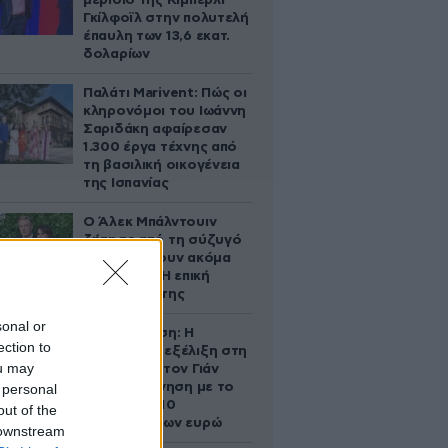
μερίδιο της Κίμπερλι
Γκίλφοϊλ στην πολυτελή
έπαυλη των 13,6 εκατ.
δολαρίων
Παλάτι Marivent: Πώς οι
κληρονόμοι του Ιωάννη
Σαριδάκη αφαίρεσαν
1.300 έργα τέχνης από
τη βασιλική οικογένεια
της Ισπανίας
Ο Άλεκ Μπάλντουιν
ζήτησε από τη σύζυγό
του να κάνουν ακόμα
ένα παιδί – Η επική
αντίδρασή της
sonal or
Αθηνά Ωνάση: Η
ection to
απρόσμενη εξέλιξη στη
ou may
διαμάχη με τον Γιάν
Τοπς – Η κίνηση με το
 personal
άλογο των 10
out of the
εκατομμυρίων ευρώ
 downstream