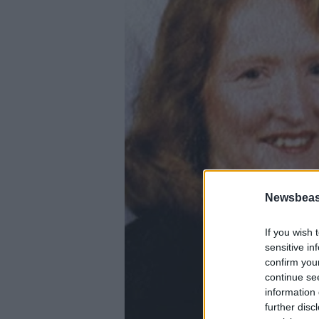
Newsbeast
If you wish 
sensitive in
confirm you
continue se
information 
further disc