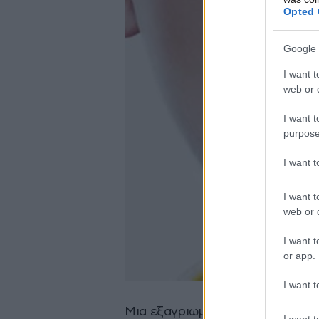
Opted 
Google 
I want t
web or d
I want t
purpose
I want 
I want t
web or d
I want t
or app.
I want t
Μια εξαγριωμένη γυναίκα που δια
I want t