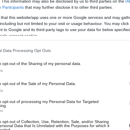
. This information may also be disclosed by us to third parties on the
IA
Participants
that may further disclose it to other third parties.
 that this website/app uses one or more Google services and may gath
including but not limited to your visit or usage behaviour. You may click 
 to Google and its third-party tags to use your data for below specifi
ogle consent section.
σιο ιστορικό βίας κατά των, κατά καιρούς,
οικίδιων αυτών για λόγους εκδίκησης. Το πιο
l Data Processing Opt Outs
ταν μαχαίρωσε με 27 μαχαιριές τον τελευταίο
χεια έκοψε το κεφάλι του, το μαγείρεψε σε
o opt-out of the Sharing of my personal data.
In
ια τα παιδιά του. Ευτυχώς η αστυνομία έφτασε
o opt-out of the Sale of my Personal Data.
In
κωσε το μόριο του άνδρα
to opt-out of processing my Personal Data for Targeted
ing.
In
o opt-out of Collection, Use, Retention, Sale, and/or Sharing
ersonal Data that Is Unrelated with the Purposes for which it
lected.