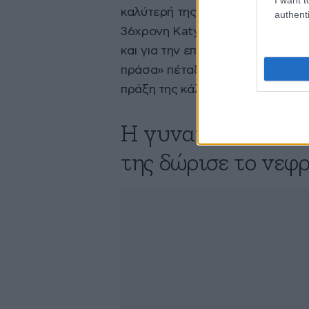
καλύτερή της φίλη αποφάσισε να
authenti
36χρονη Katya Kharitovonova φυ
και για την επίθεση στην καλύτε
πράσα» πέταξε ένα φωτιστικό στ
πράξη της κάλεσε ένα ασθενοφόρ
Η γυναίκα που απά
της δώρισε το νεφ