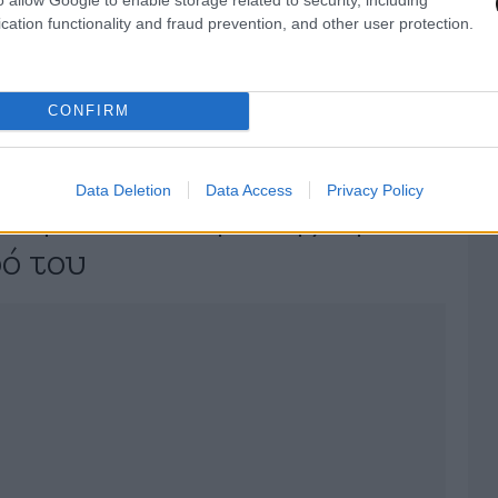
 τον εκδικηθεί δαγκώνοντας το μόριο του. Η
cation functionality and fraud prevention, and other user protection.
λακίστηκε δύο χρόνια για την πράξη της, αλλά
ρή της φίλη, καθώς όταν τους «έπιασε στα
CONFIRM
ο κεφάλι της. Αργότερα μετανιωμένη για την
ο για να παραλάβει τους τραυματίες.
Data Deletion
Data Access
Privacy Policy
τησε τον άνδρα της αφού
ρό του