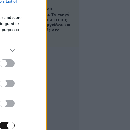
B’s List of
Ο Στράτος
Τζώρτζογλου
αποκαλύπτει: Το νεκρό
er and store
έμβρυο στο σπίτι της
to grant or
Μαρίας Γεωργιάδου και
ed purposes
ο εγκλεισμός στο
ψυχιατρείο