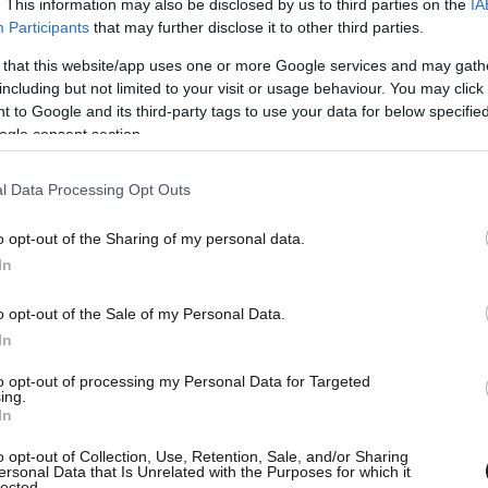
. This information may also be disclosed by us to third parties on the
IA
τα τον λόγο για τον οποίο δέχτηκε επίθεση.
Participants
that may further disclose it to other third parties.
 that this website/app uses one or more Google services and may gath
ed was identified as
including but not limited to your visit or usage behaviour. You may click 
 to Google and its third-party tags to use your data for below specifi
ogle consent section.
l Data Processing Opt Outs
a serious condition in
o opt-out of the Sharing of my personal data.
In
g treated for severe injuries
o opt-out of the Sale of my Personal Data.
 back.
In
to opt-out of processing my Personal Data for Targeted
ing.
In
Stephen was vulnerable and
o opt-out of Collection, Use, Retention, Sale, and/or Sharing
ersonal Data that Is Unrelated with the Purposes for which it
 the same block as his
lected.