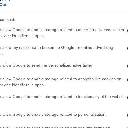
Out
ttps://t.co/UbfJF94gJh
consents
dMbYzZ2EH
o allow Google to enable storage related to advertising like cookies on
evice identifiers in apps.
LordBebo)
June 10, 2026
o allow my user data to be sent to Google for online advertising
s.
ι ο Στίβεν Όγκιλβι
ήταν κωφός από το ένα αυτί
to allow Google to send me personalized advertising.
σει πέρυσι όταν το σπίτι του δέχτηκε επίθεση με
o allow Google to enable storage related to analytics like cookies on
ες πρωινές ώρες. Ο ίδιος γείτονας πρόσθεσε ότι
evice identifiers in apps.
α προβλήματα, ζούσε μόνος του, αλλά συχνά
ι του και επρόκειτο να μεταφερθεί σε άλλο
o allow Google to enable storage related to functionality of the website
τις 15 Ιουνίου.
o allow Google to enable storage related to personalization.
o allow Google to enable storage related to security, including