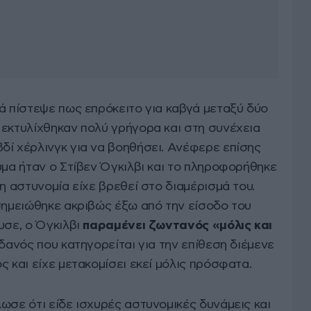
ά πίστεψε πως επρόκειτο για καβγά μεταξύ δύο
 εκτυλίχθηκαν πολύ γρήγορα και στη συνέχεια
δί χέρλινγκ για να βοηθήσει. Ανέφερε επίσης
ύμα ήταν ο Στίβεν Όγκιλβι και το πληροφορήθηκε
 η αστυνομία είχε βρεθεί στο διαμέρισμά του.
 σημειώθηκε ακριβώς έξω από την είσοδο του
υσε, ο Όγκιλβι
παραμένει ζωντανός «μόλις και
υδανός που κατηγορείται για την επίθεση διέμενε
ς και είχε μετακομίσει εκεί μόλις πρόσφατα.
ωσε ότι είδε ισχυρές αστυνομικές δυνάμεις και