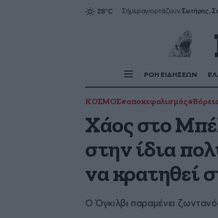
Σήμερα
γιορτάζουν:
ΡΟΗ ΕΙΔΗΣΕΩΝ
ΕΛ
ΚΟΣΜΟΣ
#αποκεφαλισμός
#Βόρεια
Χάος στο Μπέ
στην ίδια πολ
να κρατηθεί σ
O Όγκιλβι παραμένει ζωντανός