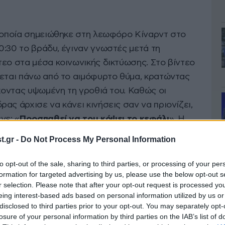
η οποία σημειώθηκε στη λεωφόρο Κίναρντ στο
0:30 το βράδυ, έγιναν γνωστές μετά τη
τεο στα μέσα κοινωνικής δικτύωσης. Στο βίντεο
κεται πάνω από το αιμόφυρτο θύμα, κρατώντας
έχοντας υψωμένη τη γροθιά του. Καθώς οι
ας άρχισε να κάνει κινήσεις σαν να πριονίζει,
νε: «
Προσπαθεί να του κόψει το κεφάλι
». Η
 σημείο κατασχέθηκε ένα μαχαίρι κουζίνας.
.gr -
Do Not Process My Personal Information
βεν Όγκιλβι
κατάγεται από τη Σκωτία και
to opt-out of the sale, sharing to third parties, or processing of your per
formation for targeted advertising by us, please use the below opt-out s
 με τον Σουδανό
που κατηγορείται για την
r selection. Please note that after your opt-out request is processed y
ην
Daily Mail
ότι ο Όγκιλβι
θεωρείται ευάλωτο
eing interest-based ads based on personal information utilized by us or
συγκρότημα κατοικιών με τον φερόμενο δράστη
.
disclosed to third parties prior to your opt-out. You may separately opt-
losure of your personal information by third parties on the IAB’s list of
λές εκδοχές σχετικά με το τι συνέβη, ωστόσο