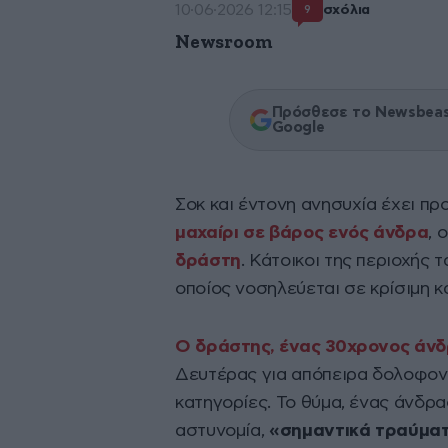
10·06·2026 12:15
σχόλια
9
Newsroom
Πρόσθεσε το Newsbeast
Google
Σοκ και έντονη ανησυχία έχει π
μαχαίρι σε βάρος ενός άνδρα
, 
δράστη
. Κάτοικοι της περιοχής 
οποίος νοσηλεύεται σε κρίσιμη 
Ο δράστης, ένας 30χρονος άνδ
Δευτέρας για απόπειρα δολοφονί
κατηγορίες. Το θύμα, ένας άνδρα
αστυνομία,
«σημαντικά τραύματα