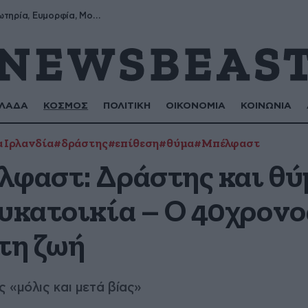
Σωτήρης, Σωτηρία, Ευμορφία, Μορφούλα
ΛΑΔΑ
ΚΟΣΜΟΣ
ΠΟΛΙΤΙΚΗ
ΟΙΚΟΝΟΜΙΑ
ΚΟΙΝΩΝΙΑ
 Ιρλανδία
#δράστης
#επίθεση
#θύμα
#Μπέλφαστ
λφαστ: Δράστης και θύ
υκατοικία – Ο 40χρονο
τη ζωή
 «μόλις και μετά βίας»