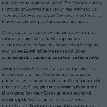
που φαινόταν εξαιρετικά μικρό. Στη λαϊκή αφήγηση,
η ιστορία απλουστεύτηκε ακόμη περισσότερο, με
τους αυτόχθονες να εμφανίζονται ότι πούλησαν το
Μανχάταν για χάντρες και μικροαντικείμενα.
Οι σύγχρονοι ιστορικοί αντιμετωπίζουν αυτή την
εκδοχή με επιφύλαξη. Τα 60 φιορίνια δεν
αντιστοιχούσαν απλώς σε «24 σημερινά δολάρια»,
ενώ
η συναλλαγή πιθανότατα περιλάμβανε
εμπορεύματα, υφάσματα, εργαλεία ή άλλα αγαθά
.
Ακόμη πιο σύνθετο είναι το ζήτημα της ίδιας της
«πώλησης»: για τους Ολλανδούς, η συμφωνία
μπορούσε να παρουσιαστεί ως απόκτηση κυριαρχίας
πάνω στη γη, όμως
για τους Λενάπε η έννοια της
ιδιοκτησίας δεν ταυτιζόταν με την ευρωπαϊκή
αντίληψη
. Πολλοί ιστορικοί εκτιμούν ότι οι
αυτόχθονες πιθανότατα αντιλαμβάνονταν τέτοιες