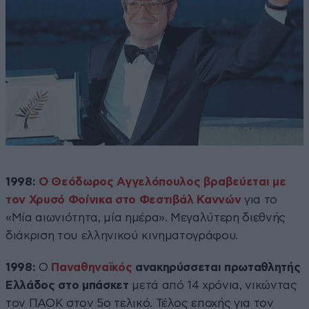
1998:
Ο Θεόδωρος Αγγελόπουλος βραβεύεται με
τον Χρυσό Φοίνικα στο Φεστιβάλ Καννών
για το
«Μία αιωνιότητα, μία ημέρα». Μεγαλύτερη διεθνής
διάκριση του ελληνικού κινηματογράφου.
1998:
Ο
Παναθηναϊκός
ανακηρύσσεται πρωταθλητής
Ελλάδος στο μπάσκετ
μετά από 14 χρόνια, νικώντας
τον ΠΑΟΚ στον 5ο τελικό. Τέλος εποχής για τον