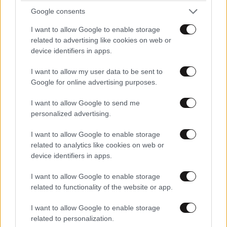
1994:
Βουλευτές του
ΠΑΣΟΚ
και του
ΚΚΕ
Google consents
εισηγούνται την παραπομπή του
Κωνσταντίνου
I want to allow Google to enable storage
Μητσοτάκη
στο Ειδικό Δικαστήριο για την υπόθεση
related to advertising like cookies on web or
των υποκλοπών. Η κίνηση προκαλεί
μεγάλη πολιτική
device identifiers in apps.
αναταραχή
, πυροδοτώντας έντονη αντιπαράθεση για
I want to allow my user data to be sent to
τα όρια της πολιτικής ευθύνης και τη λειτουργία της
Google for online advertising purposes.
Δημοκρατίας.
I want to allow Google to send me
personalized advertising.
I want to allow Google to enable storage
related to analytics like cookies on web or
device identifiers in apps.
I want to allow Google to enable storage
related to functionality of the website or app.
I want to allow Google to enable storage
related to personalization.