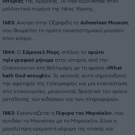
ιστορίας
της Αμερικής. Το νησί εξελίχθηκε στον
μελλοντικό πυρήνα της Νέας Υόρκης.
1683:
Ανοίγει στην Οξφόρδη το
Ashmolean Museum
,
που θεωρείται το πρώτο πανεπιστημιακό μουσείο
στον κόσμο.
1844:
Ο
Σάμιουελ Μορς
στέλνει το
πρώτο
τηλεγραφικό μήνυμα
στην ιστορία, από την
Ουάσινγκτον στη Βαλτιμόρη, με τη φράση
«What
hath God wrought»
. Το γεγονός αυτό σηματοδοτεί
την αφετηρία της τηλεγραφίας και μια επανάσταση
στις επικοινωνίες, μειώνοντας δραστικά τον χρόνο
μετάδοσης των ειδήσεων και των πληροφοριών.
1883:
Εγκαινιάζεται η
Γέφυρα του Μπρούκλιν
, που
συνδέει το Μανχάταν με το Μπρούκλιν. Είναι η
μεγαλύτερη κρεμαστή γέφυρα της εποχής και