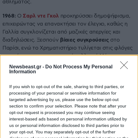
αθλήματος.
1968:
Ο
Σαρλ ντε Γκολ
προκηρύσσει δημοψήφισμα,
επιχειρώντας να επανακτήσει τον έλεγχο, καθώς η
Γαλλία συγκλονίζεται από μαζικές απεργίες και
διαδηλώσεις. Ξεσπούν
βίαιες συγκρούσεις
στο
Παρίσι, ενώ το Χρηματιστήριο τυλίγεται στις φλόγες
– κορύφωση του εκρηκτικού γαλλικού Μάη που
αμφισβητεί βαθιά το κατεστημένο.
Newsbeast.gr -
Do Not Process My Personal
Information
If you wish to opt-out of the sale, sharing to third parties, or
processing of your personal or sensitive information for
targeted advertising by us, please use the below opt-out
section to confirm your selection. Please note that after your
opt-out request is processed you may continue seeing
interest-based ads based on personal information utilized by
us or personal information disclosed to third parties prior to
your opt-out. You may separately opt-out of the further