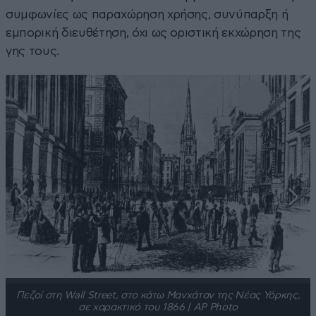
συμφωνίες ως παραχώρηση χρήσης, συνύπαρξη ή
εμπορική διευθέτηση, όχι ως οριστική εκχώρηση της
γης τους.
Πεζοί στη Wall Street, στο κάτω Μανχάταν της Νέας Υόρκης,
σε χαρακτικό του 1866 | AP Photo