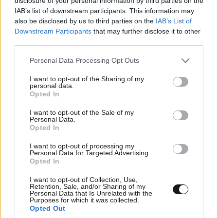
disclosure of your personal information by third parties on the
IAB’s list of downstream participants. This information may
also be disclosed by us to third parties on the
IAB’s List of
Downstream Participants
that may further disclose it to other
third parties.
1968:
Οι
Rolling Stones
κυκλοφορούν το τραγούδι
«Jumpin’ Jack Flash», που θα μείνει κλασικό στην
Please note that this website/app uses one or more Google
Personal Data Processing Opt Outs
ιστορία της
ροκ μουσικής
.
services and may gather and store information including but
not limited to your visit or usage behaviour. You may click to
I want to opt-out of the Sharing of my
personal data.
grant or deny consent to Google and its third-party tags to
1980:
Η κυβέρνηση του
Γεωργίου Ράλλη
λαμβάνει
Opted In
use your data for below specified purposes in below Google
ψήφο εμπιστοσύνης
– η αρχή μιας σύντομης αλλά
consent section.
I want to opt-out of the Sale of my
μεταβατικής περιόδου στη Μεταπολίτευση.
Personal Data.
Opted In
1989:
Ο
Μανώλης Γλέζος
ξεκινά απεργία πείνας έξω
I want to opt-out of processing my
από την ΕΡΤ, διαμαρτυρόμενος για την άνιση
Personal Data for Targeted Advertising.
Opted In
μεταχείριση των κομμάτων στα μέσα ενημέρωσης. Η
πράξη του αποκτά
ισχυρό συμβολισμό
, σε μια
I want to opt-out of Collection, Use,
Retention, Sale, and/or Sharing of my
ταραγμένη πολιτικά περίοδο που προμηνύει μεγάλες
Personal Data that Is Unrelated with the
Purposes for which it was collected.
ανακατατάξεις.
Opted Out