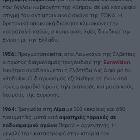
του Άγγλου κυβερνήτη της Κύπρου, σε μια κορυφαία
στιγμή του αντιαποικιακού αγώνα της ΕΟΚΑ. Η
βρετανική αποικιακή διοίκηση κλιμακώνει την
καταστολή, καθώς ο κυπριακός λαός διεκδικεί την
Ένωση με την Ελλάδα.
1956:
Πραγματοποιείται στο Λουγκάνο της Ελβετίας
ο πρώτος διαγωνισμός τραγουδιού της
Eurovision
.
Νικήτρια αναδεικνύεται η Ελβετίδα Λις Άσια με το
«Refrain». Ο διαγωνισμός εξελίχθηκε σε έναν από
τους μακροβιότερους τηλεοπτικούς και μουσικούς
θεσμούς της Ευρώπης.
1964:
Τραγωδία στη
Λίμα
με 300 νεκρούς και 650
τραυματίες, μετά από
αιματηρές ταραχές σε
ποδοσφαιρικό αγώνα
Περού – Αργεντινής. Η
μεγαλύτερη καταστροφή στην ιστορία του