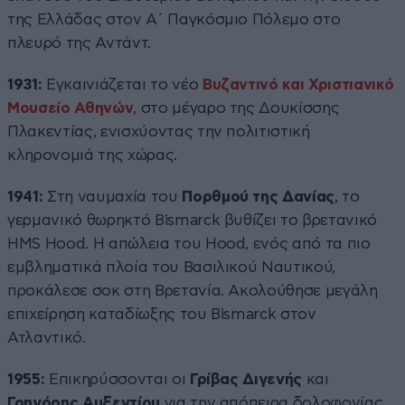
της Ελλάδας στον Α΄ Παγκόσμιο Πόλεμο στο
πλευρό της Αντάντ.
1931:
Εγκαινιάζεται το νέο
Βυζαντινό και Χριστιανικό
Μουσείο Αθηνών
, στο μέγαρο της Δουκίσσης
Πλακεντίας, ενισχύοντας την πολιτιστική
κληρονομιά της χώρας.
1941:
Στη ναυμαχία του
Πορθμού της Δανίας
, το
γερμανικό θωρηκτό Bismarck βυθίζει το βρετανικό
HMS Hood. Η απώλεια του Hood, ενός από τα πιο
εμβληματικά πλοία του Βασιλικού Ναυτικού,
προκάλεσε σοκ στη Βρετανία. Ακολούθησε μεγάλη
επιχείρηση καταδίωξης του Bismarck στον
Ατλαντικό.
1955:
Επικηρύσσονται οι
Γρίβας Διγενής
και
Γρηγόρης Αυξεντίου
για την απόπειρα δολοφονίας