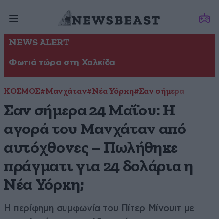
NEWS ALERT
Φωτιά τώρα στη Χαλκίδα
ΚΟΣΜΟΣ
#Μανχάταν
#Νέα Υόρκη
#Σαν σήμερα
Σαν σήμερα 24 Μαΐου: Η
αγορά του Μανχάταν από
αυτόχθονες – Πωλήθηκε
πράγματι για 24 δολάρια η
Νέα Υόρκη;
Η περίφημη συμφωνία του Πίτερ Μίνουιτ με