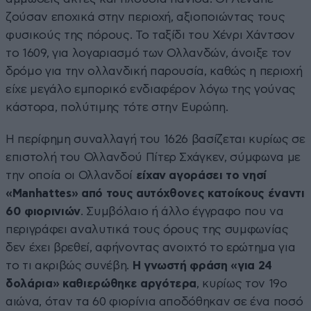
ζούσαν εποχικά στην περιοχή, αξιοποιώντας τους
φυσικούς της πόρους. Το ταξίδι του Χένρι Χάντσον
το 1609, για λογαριασμό των Ολλανδών, άνοιξε τον
δρόμο για την ολλανδική παρουσία, καθώς η περιοχή
είχε μεγάλο εμπορικό ενδιαφέρον λόγω της γούνας
κάστορα, πολύτιμης τότε στην Ευρώπη.
Η περίφημη συναλλαγή του 1626 βασίζεται κυρίως σε
επιστολή του Ολλανδού Πίτερ Σχάγκεν, σύμφωνα με
την οποία οι Ολλανδοί
είχαν αγοράσει το νησί
«Manhattes» από τους αυτόχθονες κατοίκους έναντι
60 φιορινιών
. Συμβόλαιο ή άλλο έγγραφο που να
περιγράφει αναλυτικά τους όρους της συμφωνίας
δεν έχει βρεθεί, αφήνοντας ανοιχτό το ερώτημα για
το τι ακριβώς συνέβη.
Η γνωστή φράση «για 24
δολάρια» καθιερώθηκε αργότερα
, κυρίως τον 19ο
αιώνα, όταν τα 60 φιορίνια αποδόθηκαν σε ένα ποσό