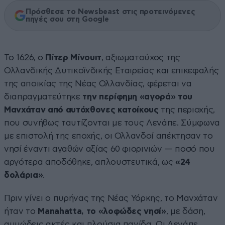
Πρόσθεσε το Newsbeast στις προτεινόμενες
πηγές σου στη Google
Το 1626, ο
Πίτερ Μίνουιτ
, αξιωματούχος της
Ολλανδικής Δυτικοϊνδικής Εταιρείας και επικεφαλής
της αποικίας της Νέας Ολλανδίας, φέρεται να
διαπραγματεύτηκε
την περίφημη «αγορά» του
Μανχάταν από αυτόχθονες κατοίκους
της περιοχής,
που συνήθως ταυτίζονται με τους Λενάπε. Σύμφωνα
με επιστολή της εποχής, οι Ολλανδοί απέκτησαν το
νησί έναντι αγαθών αξίας 60 φιορινιών — ποσό που
αργότερα αποδόθηκε, απλουστευτικά, ως
«24
δολάρια»
.
Πριν γίνει ο πυρήνας της Νέας Υόρκης, το Μανχάταν
ήταν το
Manahatta, το «λοφώδες νησί»
, με δάση,
αμμώδεις ακτές και πλούσια πανίδα. Οι Λενάπε