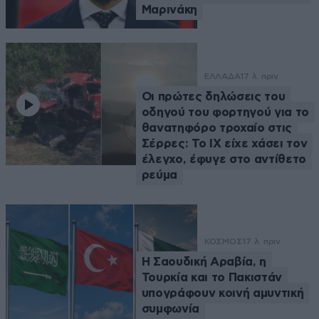
Μαρινάκη
ΕΛΛΑΔΑ
17 λ. πριν
Οι πρώτες δηλώσεις του
οδηγού του φορτηγού για το
θανατηφόρο τροχαίο στις
Σέρρες: Το ΙΧ είχε χάσει τον
έλεγχο, έφυγε στο αντίθετο
ρεύμα
ΚΟΣΜΟΣ
17 λ. πριν
Η Σαουδική Αραβία, η
Τουρκία και το Πακιστάν
υπογράφουν κοινή αμυντική
συμφωνία