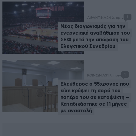
1
ΑΘΛΗΤΙΚΑ
24 λ. πριν
Νέος διαγωνισμός για την
ενεργειακή αναβάθμιση του
ΣΕΦ μετά την απόφαση του
Ελεγκτικού Συνεδρίου
1
ΚΟΙΝΩΝΙΑ
31 λ. πριν
Ελεύθερος ο 55χρονος που
είχε κρύψει τη σορό του
πατέρα του σε καταψύκτη –
Καταδικάστηκε σε 11 μήνες
με αναστολή