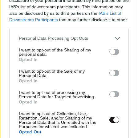
disclosure of your personal information by third parties on the
TRENDING
IAB’s list of downstream participants. This information may
also be disclosed by us to third parties on the
IAB’s List of
Downstream Participants
that may further disclose it to other
third parties.
Please note that this website/app uses one or more Google
Personal Data Processing Opt Outs
services and may gather and store information including but
not limited to your visit or usage behaviour. You may click to
I want to opt-out of the Sharing of my
personal data.
grant or deny consent to Google and its third-party tags to
Opted In
use your data for below specified purposes in below Google
consent section.
I want to opt-out of the Sale of my
Personal Data.
Opted In
I want to opt-out of processing my
Personal Data for Targeted Advertising.
Opted In
ΕΛΛΑΔΑ
07·08·2026 11:26
I want to opt-out of Collection, Use,
Βίντεο-ντοκουμέντο από το θανατηφόρο
Retention, Sale, and/or Sharing of my
Personal Data that Is Unrelated with the
τροχαίο στις Σέρρες: Η στιγμή που το ΙΧ μπαίνει
Purposes for which it was collected.
στο αντίθετο ρεύμα – Ακαριαία πέθαναν γιος
Opted Out