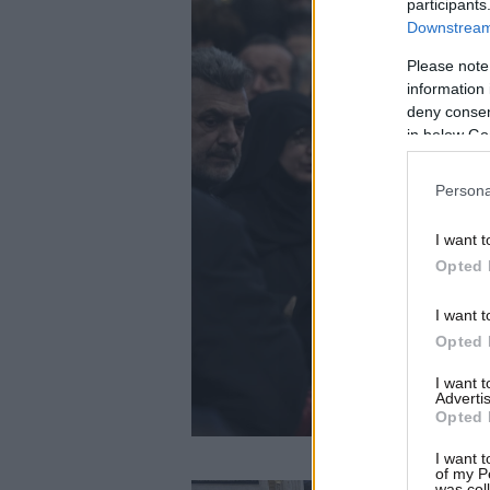
participants
Downstream 
Please note
information 
deny consent
in below Go
Persona
I want t
Opted 
I want t
Opted 
I want 
Advertis
Opted 
I want t
of my P
was col