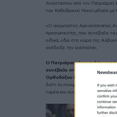
Αναστασίου από τον Πατριάρχη 
του Καθεδρικού Ναού μίλησε με θ
«Ο αείμνηστος Αρχιεπίσκοπος Αν
προσωπικότης, που συνέβαλε τα 
ειδικά, εδώ στη χώρα της Αλβανί
ανέδειξε την εκκλησία».
Ο Πατριάρχης Ιεροσολύμων τόν
συνέβαλε στην ανάδειξη και τ
Newsbeast
Ορθοδόξου Εκκλησίας,
αλλά συν
διότι το πνευματικό και εκκλησια
If you wish 
sensitive in
τομέα και συνέχισε:
confirm you
continue se
information 
further disc