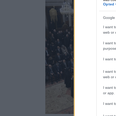
Opted 
Google 
I want t
web or d
I want t
purpose
I want 
I want t
web or d
I want t
or app.
I want t
I want t