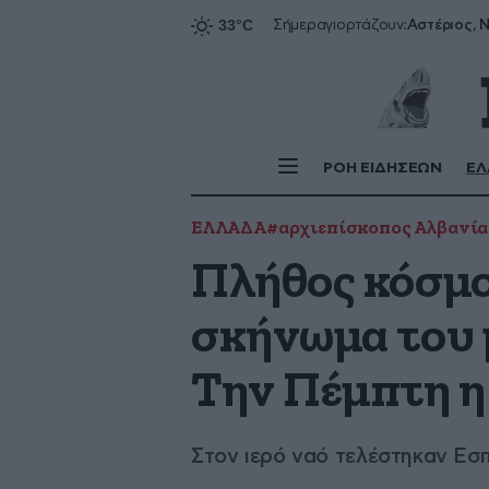
Αστέριος, Ν
Σήμερα
γιορτάζουν:
ΡΟΗ ΕΙΔΗΣΕΩΝ
ΕΛ
ΕΛΛΑΔΑ
#αρχιεπίσκοπος Αλβανία
Πλήθος κόσμο
σκήνωμα του 
Την Πέμπτη η
Στον ιερό ναό τελέστηκαν Εσπ