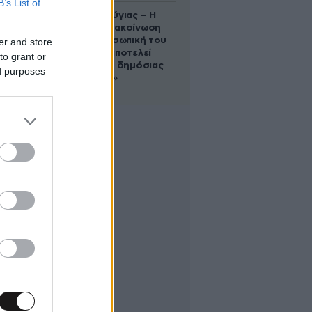
B’s List of
Χρίστος Κούγιας – Η
αυστηρή ανακοίνωση
για την προσωπική του
er and store
ζωή: «Δεν αποτελεί
to grant or
αντικείμενο δημόσιας
ed purposes
συζήτησης»