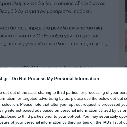
Ιεροσολύμων Θεόφιλο, ο οποίος εξερχόμενος
ερμά λόγια για τον μακαριστό ιεράρχη.
αστάσιος υπήρξε μια μεγάλη εκκλησιαστική
μέγιστα για την Ορθοδοξία γενικότερα και
ας, που ως γνωρίζουμε όλοι ότι εκ της τέφρας
ισε, μεταξύ άλλων, πως ο Αναστάσιος
ην ανοικοδόμηση και αναστήλωση της
.gr -
Do Not Process My Personal Information
έβαλε τα μέγιστα στην ανάπτυξη της χώρας,
στικό του έργο επεκτάθηκε και στον κοινωνικό
to opt-out of the sale, sharing to third parties, or processing of your per
formation for targeted advertising by us, please use the below opt-out s
r selection. Please note that after your opt-out request is processed y
eing interest-based ads based on personal information utilized by us or
disclosed to third parties prior to your opt-out. You may separately opt-
losure of your personal information by third parties on the IAB’s list of