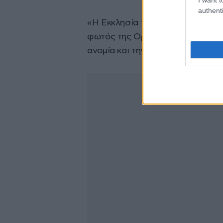
authenti
«Η Εκκλησία της Αλβανίας, είναι
φωτός της Ορθοδοξίας μέσα σε 
ανομία και την ακαταστασία».