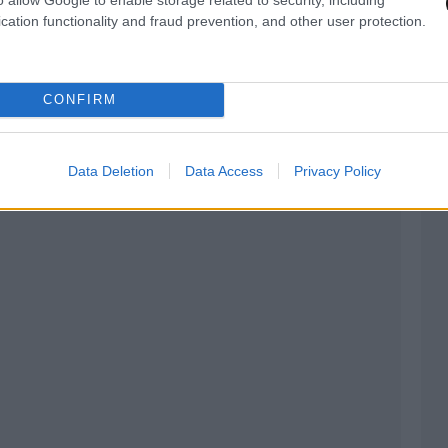
cation functionality and fraud prevention, and other user protection.
 μια ζώσα Εκκλησία, η οποία αποτελεί φάρο του
έναν κόσμο που υποφέρει από τη σύγχυση, την
CONFIRM
Data Deletion
Data Access
Privacy Policy