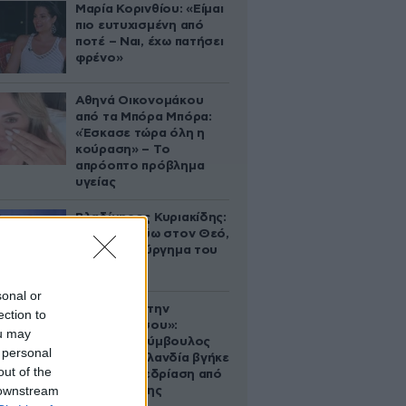
Μαρία Κορινθίου: «Είμαι
πιο ευτυχισμένη από
ποτέ – Ναι, έχω πατήσει
φρένο»
Αθηνά Οικονομάκου
από τα Μπόρα Μπόρα:
«Έσκασε τώρα όλη η
κούραση» – Το
απρόοπτο πρόβλημα
υγείας
Βλαδίμηρος Κυριακίδης:
«Δεν πιστεύω στον Θεό,
είναι δημιούργημα του
ανθρώπου»
sonal or
«Βλέπουμε την
ection to
μπουγάδα σου»:
ou may
Δημοτική σύμβουλος
 personal
στη Νέα Ζηλανδία βγήκε
out of the
live σε συνεδρίαση από
 downstream
το μπάνιο της