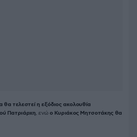
ρα θα τελεστεί η εξόδιος ακολουθία
ού Πατριάρχη
, ενώ
ο Κυριάκος Μητσοτάκης θα