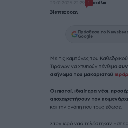
29·01·2025 22:29
σχόλια
1
Newsroom
Πρόσθεσε το Newsbeast
Google
Με τις καμπάνες του Καθεδρικο
Τιράνων να χτυπούν πένθιμα
συν
σκήνωμα του μακαριστού
ιεράρ
Οι πιστοί, ιδιαίτερα νέοι, προσ
αποχαιρετήσουν τον ποιμενάρχ
και την αγάπη που τους έδωσε.
Στον ιερό ναό τελέστηκαν Εσπερ