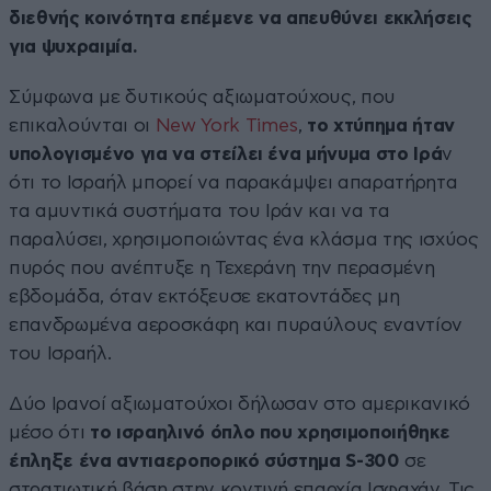
διεθνής κοινότητα επέμενε να απευθύνει εκκλήσεις
για ψυχραιμία.
Σύμφωνα με δυτικούς αξιωματούχους, που
επικαλούνται οι
New York Times
,
το χτύπημα ήταν
υπολογισμένο για να στείλει ένα μήνυμα στο Ιρά
ν
ότι το Ισραήλ μπορεί να παρακάμψει απαρατήρητα
τα αμυντικά συστήματα του Ιράν και να τα
παραλύσει, χρησιμοποιώντας ένα κλάσμα της ισχύος
πυρός που ανέπτυξε η Τεχεράνη την περασμένη
εβδομάδα, όταν εκτόξευσε εκατοντάδες μη
επανδρωμένα αεροσκάφη και πυραύλους εναντίον
του Ισραήλ.
Δύο Ιρανοί αξιωματούχοι δήλωσαν στο αμερικανικό
μέσο ότι
το ισραηλινό όπλο που χρησιμοποιήθηκε
έπληξε ένα αντιαεροπορικό σύστημα S-300
σε
στρατιωτική βάση στην κοντινή επαρχία Ισφαχάν. Τις