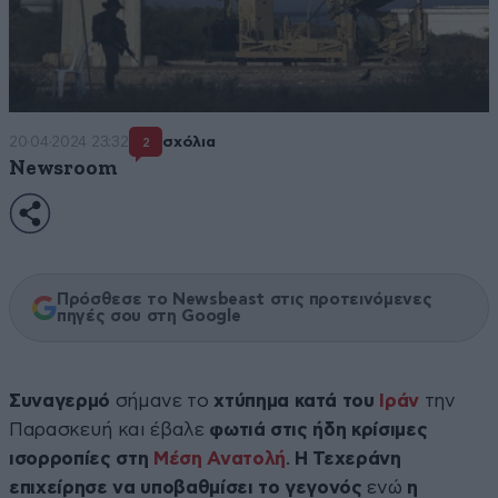
20·04·2024 23:32
σχόλια
2
Newsroom
Πρόσθεσε το Newsbeast στις προτεινόμενες
πηγές σου στη Google
Συναγερμό
σήμανε το
χτύπημα κατά του
Ιράν
την
Παρασκευή και έβαλε
φωτιά στις ήδη κρίσιμες
ισορροπίες στη
Μέση Ανατολή
.
Η Τεχεράνη
επιχείρησε να υποβαθμίσει το γεγονός
ενώ
η