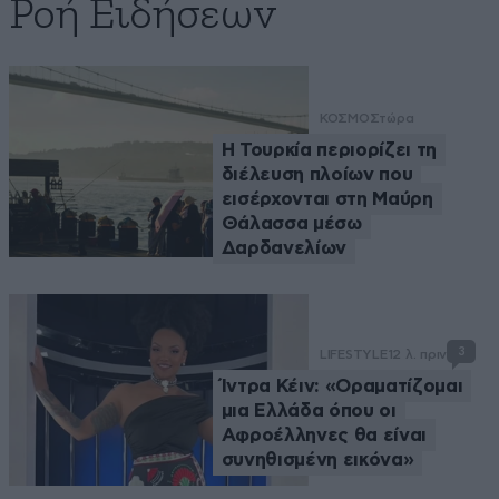
Ροή Ειδήσεων
ΚΟΣΜΟΣ
τώρα
Η Τουρκία περιορίζει τη
διέλευση πλοίων που
εισέρχονται στη Μαύρη
Θάλασσα μέσω
Δαρδανελίων
3
LIFESTYLE
12 λ. πριν
Ίντρα Κέιν: «Οραματίζομαι
μια Ελλάδα όπου οι
Αφροέλληνες θα είναι
συνηθισμένη εικόνα»