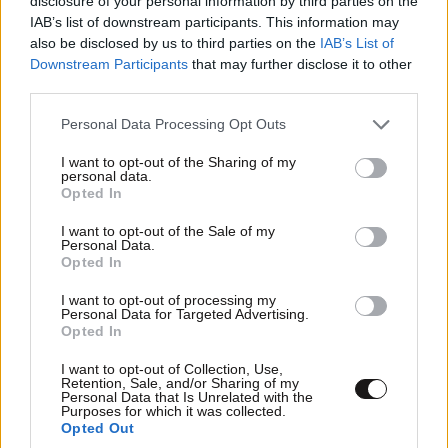
disclosure of your personal information by third parties on the
IAB’s list of downstream participants. This information may
also be disclosed by us to third parties on the
IAB’s List of
Downstream Participants
that may further disclose it to other
third parties.
Please note that this website/app uses one or more Google
Personal Data Processing Opt Outs
services and may gather and store information including but
ΟΙΚΟΝΟΜΙΑ
08·08·2026 13:03
not limited to your visit or usage behaviour. You may click to
I want to opt-out of the Sharing of my
Ποιοι φορολογούμενοι θα λάβουν email ή
personal data.
grant or deny consent to Google and its third-party tags to
τηλεφώνημα από την ΑΑΔΕ για φορολογικές
Opted In
use your data for below specified purposes in below Google
εκκρεμότητες
consent section.
I want to opt-out of the Sale of my
Personal Data.
Opted In
I want to opt-out of processing my
Personal Data for Targeted Advertising.
Opted In
I want to opt-out of Collection, Use,
Retention, Sale, and/or Sharing of my
Personal Data that Is Unrelated with the
Purposes for which it was collected.
Opted Out