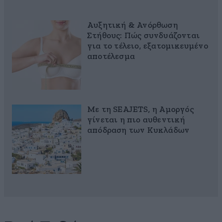
Αυξητική & Ανόρθωση
Στήθους: Πώς συνδυάζονται
για το τέλειο, εξατομικευμένο
αποτέλεσμα
Με τη SEAJETS, η Αμοργός
γίνεται η πιο αυθεντική
απόδραση των Κυκλάδων