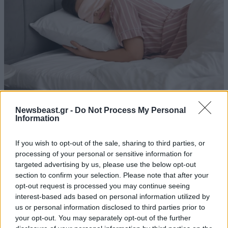
Οι 7 καθημερινές συνήθειες που ορκίζονται οι
Newsbeast.gr -
Do Not Process My Personal
ειδικοί στον ύπνο – Και οι περισσότεροι από
Information
εμάς αγνοούμε
If you wish to opt-out of the sale, sharing to third parties, or
processing of your personal or sensitive information for
targeted advertising by us, please use the below opt-out
section to confirm your selection. Please note that after your
opt-out request is processed you may continue seeing
Ακολουθήστε το
NEWSBEAST
στο
Google News
interest-based ads based on personal information utilized by
και μάθετε πρώτοι όλες τις ειδήσεις
us or personal information disclosed to third parties prior to
your opt-out. You may separately opt-out of the further