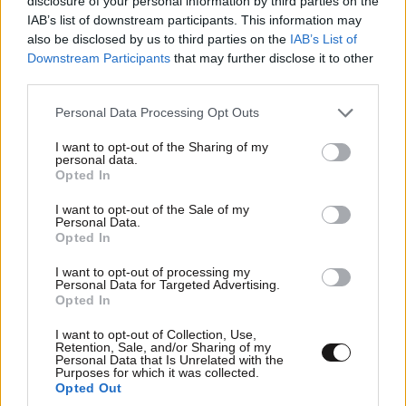
disclosure of your personal information by third parties on the
IAB’s list of downstream participants. This information may
also be disclosed by us to third parties on the
IAB’s List of
Downstream Participants
that may further disclose it to other
third parties.
Please note that this website/app uses one or more Google
Personal Data Processing Opt Outs
services and may gather and store information including but
not limited to your visit or usage behaviour. You may click to
I want to opt-out of the Sharing of my
personal data.
grant or deny consent to Google and its third-party tags to
Opted In
use your data for below specified purposes in below Google
consent section.
I want to opt-out of the Sale of my
Personal Data.
Opted In
I want to opt-out of processing my
Personal Data for Targeted Advertising.
TRENDING
Opted In
I want to opt-out of Collection, Use,
Retention, Sale, and/or Sharing of my
Personal Data that Is Unrelated with the
Purposes for which it was collected.
Opted Out