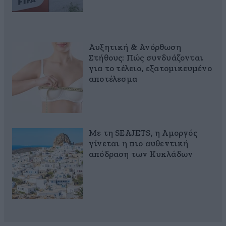
Αυξητική & Ανόρθωση
Στήθους: Πώς συνδυάζονται
για το τέλειο, εξατομικευμένο
αποτέλεσμα
Με τη SEAJETS, η Αμοργός
γίνεται η πιο αυθεντική
απόδραση των Κυκλάδων