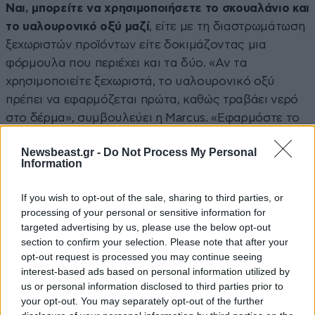
Ναι, μπορείτε να χρησιμοποιήσετε το σκουαλάνιο και
το υαλουρονικό οξύ μαζί
, είτε με τη διαστρωμάτωση
ξεχωριστών προϊόντων είτε δοκιμάζοντας μια
φόρμουλα που περιέχει και τα δύο. «Αν τα
χρησιμοποιείτε ξεχωριστά, το υαλουρονικό οξύ
πρέπει να εφαρμόζεται πρώτα, καθώς τραβάει νερό
στο δέρμα», συμβουλεύει η Marcus. «Εφαρμόστε το
σκουαλάνιο στη συνέχεια για να δημιουργήσετε ένα
Newsbeast.gr -
Do Not Process My Personal
φράγμα που θα συγκρατήσει την υγρασία στο δέρμα
Information
και θα αποτρέψει την εξάτμισή της».
If you wish to opt-out of the sale, sharing to third parties, or
Συμπερασματικά, το υαλουρονικό οξύ και το
processing of your personal or sensitive information for
σκουαλάνιο είναι δύο ξεχωριστά συστατικά
targeted advertising by us, please use the below opt-out
περιποίησης που έχουν πλεονεκτήματα για τους
section to confirm your selection. Please note that after your
opt-out request is processed you may continue seeing
περισσότερους τύπους δέρματος. Δεδομένου ότι
interest-based ads based on personal information utilized by
κάθε συστατικό συμβάλλει στην αναπλήρωση των
us or personal information disclosed to third parties prior to
φυσικών διαδικασιών υγρασίας του δέρματός μας,
your opt-out. You may separately opt-out of the further
και τα δύο είναι εξαιρετικές επιλογές για να