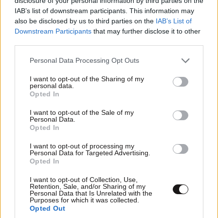
disclosure of your personal information by third parties on the
IAB’s list of downstream participants. This information may
δοκιμάσετε εάν αντιμετωπίζετε ξηρότητα ή
also be disclosed by us to third parties on the
IAB’s List of
αφυδάτωση -απλώς βεβαιωθείτε ότι έχετε βρει μια
Downstream Participants
that may further disclose it to other
φόρμουλα που είναι προσαρμοσμένη στον τύπο του
third parties.
δέρματός σας συνολικά. «Και τα δύο είναι ιδανικά
Please note that this website/app uses one or more Google
Personal Data Processing Opt Outs
για ξηρό δέρμα, δέρμα με τάση ακμής, φλεγμονώδες
services and may gather and store information including but
δέρμα, ακόμη και για ευαίσθητο δέρμα», λέει η
not limited to your visit or usage behaviour. You may click to
I want to opt-out of the Sharing of my
personal data.
Marcus. «Είναι πραγματικά θέμα προσωπικής
grant or deny consent to Google and its third-party tags to
Opted In
use your data for below specified purposes in below Google
προτίμησης».
consent section.
I want to opt-out of the Sale of my
Personal Data.
Opted In
I want to opt-out of processing my
Ακολουθήστε
το
Newsbeast
στο Viber και
Personal Data for Targeted Advertising.
μάθετε
πρώτοι
τα
σημαντικότερα νέα
Opted In
I want to opt-out of Collection, Use,
Retention, Sale, and/or Sharing of my
Personal Data that Is Unrelated with the
Purposes for which it was collected.
Opted Out
ΠΕΡΙΣΣΟΤΕΡΑ ΓΙΑ ΤΗΝ ΟΜΟΡΦΙΑ