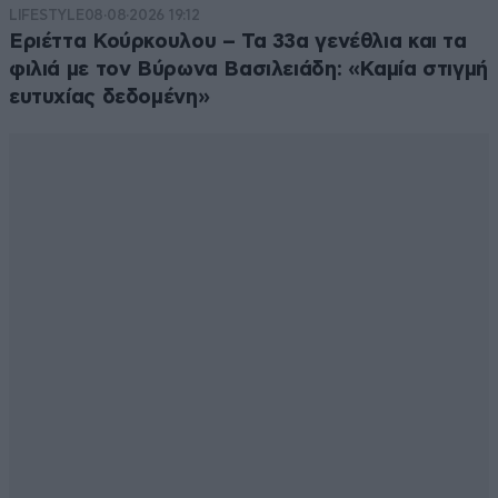
LIFESTYLE
08·08·2026 19:12
Εριέττα Κούρκουλου – Τα 33α γενέθλια και τα
φιλιά με τον Βύρωνα Βασιλειάδη: «Καμία στιγμή
ευτυχίας δεδομένη»