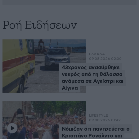
Ροή Ειδήσεων
ΕΛΛΑΔΑ
09·08·2026 02:00
43χρονος ανασύρθηκε
νεκρός από τη θάλασσα
ανάμεσα σε Αγκίστρι και
Αίγινα
LIFESTYLE
09·08·2026 01:42
Νόμιζαν ότι παντρεύεται ο
Κριστιάνο Ρονάλντο και