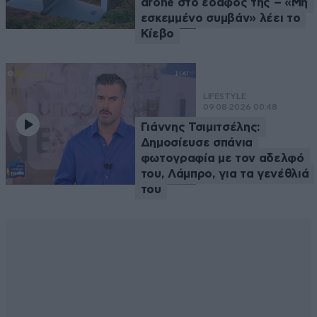
drone στο έδαφός της – «Μη
εσκεμμένο συμβάν» λέει το
Κίεβο
LIFESTYLE
09·08·2026 00:48
Γιάννης Τσιμιτσέλης:
Δημοσίευσε σπάνια
φωτογραφία με τον αδελφό
του, Λάμπρο, για τα γενέθλιά
του