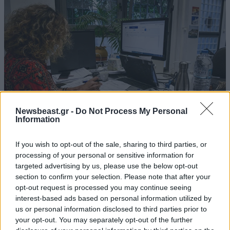
Newsbeast.gr -
Do Not Process My Personal
Information
If you wish to opt-out of the sale, sharing to third parties, or
ΟΙΚΟΝΟΜΙΑ
08·08·2026 13:03
processing of your personal or sensitive information for
Ποιοι φορολογούμενοι θα λάβουν email ή
targeted advertising by us, please use the below opt-out
τηλεφώνημα από την ΑΑΔΕ για φορολογικές
section to confirm your selection. Please note that after your
opt-out request is processed you may continue seeing
εκκρεμότητες
interest-based ads based on personal information utilized by
us or personal information disclosed to third parties prior to
your opt-out. You may separately opt-out of the further