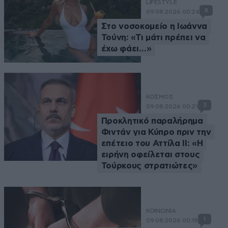
LIFESTYLE
8
09·08·2026 00:24
Στο νοσοκομείο η Ιωάννα
Τούνη: «Τι μάτι πρέπει να
έχω φάει…»
ΚΟΣΜΟΣ
3
09·08·2026 00:21
Προκλητικό παραλήρημα
Φιντάν για Κύπρο πριν την
επέτειο του Αττίλα ΙΙ: «Η
ειρήνη οφείλεται στους
Τούρκους στρατιώτες»
ΚΟΙΝΩΝΙΑ
1
09·08·2026 00:18