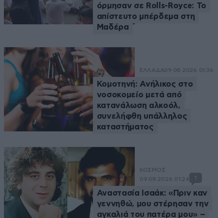
όρμησαν σε Rolls-Royce: Το
απίστευτο μπέρδεμα στη
Μαδέρα
ΕΛΛΑΔΑ
09·08·2026 01:36
Κομοτηνή: Ανήλικος στο
νοσοκομείο μετά από
κατανάλωση αλκοόλ,
συνελήφθη υπάλληλος
καταστήματος
ΚΟΣΜΟΣ
1
09·08·2026 01:24
Αναστασία Ισαάκ: «Πριν καν
γεννηθώ, μου στέρησαν την
αγκαλιά του πατέρα μου» –