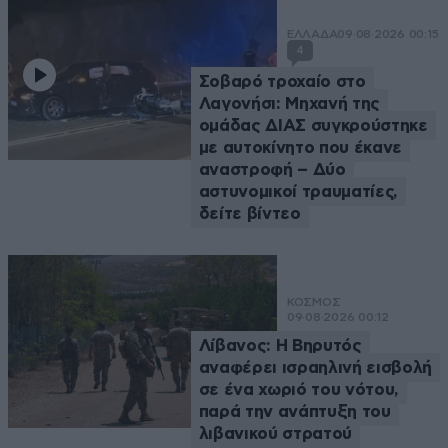
ΕΛΛΑΔΑ
09·08·2026 00:15
4
Σοβαρό τροχαίο στο
Λαγονήσι: Μηχανή της
ομάδας ΔΙΑΣ συγκρούστηκε
με αυτοκίνητο που έκανε
αναστροφή – Δύο
αστυνομικοί τραυματίες,
δείτε βίντεο
ΚΟΣΜΟΣ
09·08·2026 00:12
Λίβανος: Η Βηρυτός
αναφέρει ισραηλινή εισβολή
σε ένα χωριό του νότου,
παρά την ανάπτυξη του
λιβανικού στρατού