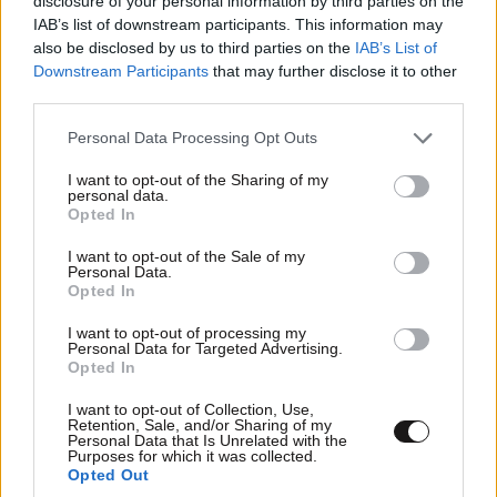
disclosure of your personal information by third parties on the
IAB’s list of downstream participants. This information may
also be disclosed by us to third parties on the
IAB’s List of
Downstream Participants
that may further disclose it to other
third parties.
Please note that this website/app uses one or more Google
Personal Data Processing Opt Outs
services and may gather and store information including but
not limited to your visit or usage behaviour. You may click to
I want to opt-out of the Sharing of my
personal data.
grant or deny consent to Google and its third-party tags to
Opted In
use your data for below specified purposes in below Google
MARKET NEWS
consent section.
I want to opt-out of the Sale of my
Personal Data.
Opted In
Εργοθεραπεία,
Φυσικοθεραπεία ή
I want to opt-out of processing my
Personal Data for Targeted Advertising.
Λογοθεραπεία; Οδηγός
Opted In
σπουδών και επαγγελματικών
προοπτικών
I want to opt-out of Collection, Use,
Retention, Sale, and/or Sharing of my
Personal Data that Is Unrelated with the
Purposes for which it was collected.
Opted Out
Ο απόλυτος σύμμαχος στην