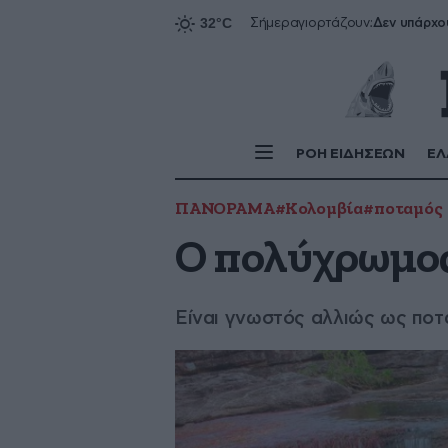
Δεν υπάρχο
Σήμερα
γιορτάζουν:
ΡΟΗ ΕΙΔΗΣΕΩΝ
ΕΛ
ΠΑΝΟΡΑΜΑ
#Κολομβία
#ποταμός
Ο πολύχρωμος
Είναι γνωστός αλλιώς ως ποτα