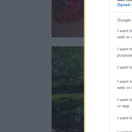
Opted 
Google 
I want t
web or d
I want t
purpose
I want 
I want t
web or d
I want t
or app.
I want t
I want t