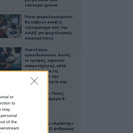
μετρά πάνω από
τέσσερα χρόνια
Ποιοι φορολογούμενοι
θα λάβουν email ή
τηλεφώνημα από την
ΑΑΔΕ για φορολογικές
εκκρεμότητες
Ογκολόγοι
προειδοποιούν: Αυτές
οι τροφές, περνούν
απαρατήρητες, αλλά
καλό είναι να τις
βγάλετε από την
καθημερινότητά σας
Εορτολόγιο: Ποιος
sonal or
γιορτάζει σήμερα 8
ection to
Αυγούστου
ou may
 personal
out of the
Στα ίχνη της «Αράχνης»
 downstream
του Άσαντ: Ο άνθρωπος