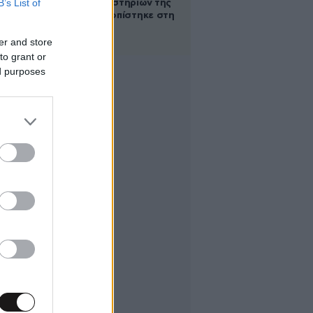
B’s List of
των βασανιστηρίων της
Συρίας εντοπίστηκε στη
Ρωσία
er and store
to grant or
ed purposes