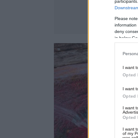
participants
Downstream 
Please note
information 
deny consent
in below Go
Persona
I want t
Opted 
I want t
Opted 
I want 
Advertis
Opted 
I want t
of my P
was col