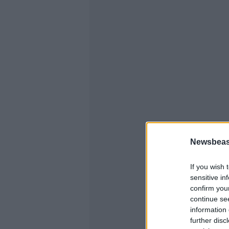
Newsbeast
If you wish 
sensitive in
confirm you
continue se
information 
further disc