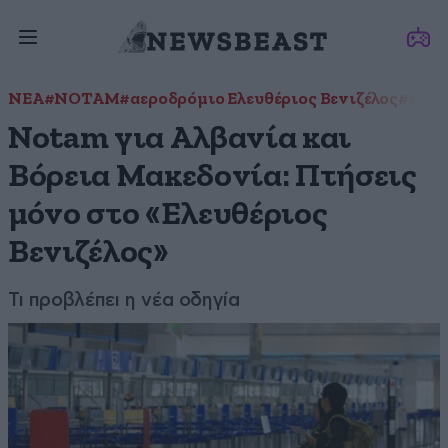
ΝΕΑ
#NOTAM
#αεροδρόμιο Ελευθέριος Βενιζέλος
#Αλβα
Notam για Αλβανία και
Βόρεια Μακεδονία: Πτήσεις
μόνο στο «Ελευθέριος
Βενιζέλος»
Τι προβλέπει η νέα οδηγία