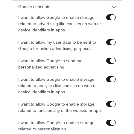
Google consents
I want to allow Google to enable storage
related to advertising like cookies on web or
device identifiers in apps.
I want to allow my user data to be sent to
Google for online advertising purposes.
I want to allow Google to send me
personalized advertising.
ΕΛΛΑΔΑ
07·08·2026 11:26
Βίντεο-ντοκουμέντο από το θανατηφόρο
I want to allow Google to enable storage
τροχαίο στις Σέρρες: Η στιγμή που το ΙΧ μπαίνει
related to analytics like cookies on web or
στο αντίθετο ρεύμα – Ακαριαία πέθαναν γιος
device identifiers in apps.
και μητέρα
I want to allow Google to enable storage
related to functionality of the website or app.
I want to allow Google to enable storage
related to personalization.