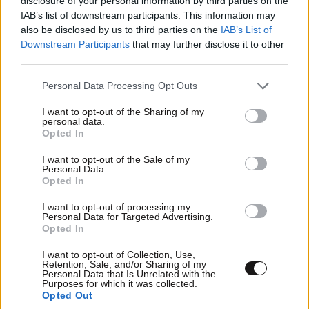
disclosure of your personal information by third parties on the
IAB’s list of downstream participants. This information may
και θα καταλάβεις
also be disclosed by us to third parties on the
IAB’s List of
Downstream Participants
that may further disclose it to other
Απαντήστε
0
0
third parties.
Please note that this website/app uses one or more Google
Personal Data Processing Opt Outs
services and may gather and store information including but
ΚΛΕΩΝ
01·08·2020 21:45
not limited to your visit or usage behaviour. You may click to
I want to opt-out of the Sharing of my
personal data.
grant or deny consent to Google and its third-party tags to
Opted In
Αληθευει οτι οι πτησεις απο Αμερικη...ανοιξαν?
use your data for below specified purposes in below Google
consent section.
I want to opt-out of the Sale of my
Personal Data.
Απαντήστε
0
0
Opted In
I want to opt-out of processing my
Personal Data for Targeted Advertising.
Opted In
TRENDING
I want to opt-out of Collection, Use,
Retention, Sale, and/or Sharing of my
Personal Data that Is Unrelated with the
Purposes for which it was collected.
Opted Out