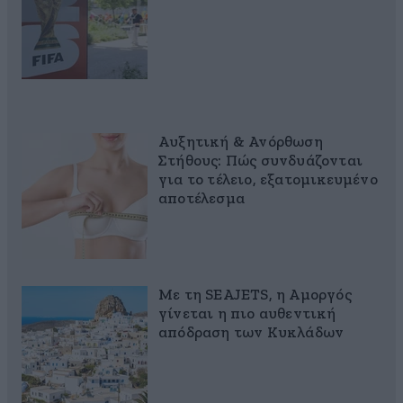
Αυξητική & Ανόρθωση
Στήθους: Πώς συνδυάζονται
για το τέλειο, εξατομικευμένο
αποτέλεσμα
Με τη SEAJETS, η Αμοργός
γίνεται η πιο αυθεντική
απόδραση των Κυκλάδων