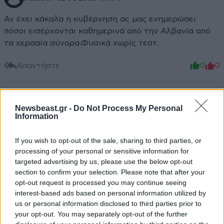
Αν έχει κάκαλα η κυβέρνηση ας μας ενημερώσει
πόσοι εισέρχονται καθημερινά από την Αλβανία από
τα χερσαία σύνορα.Φυσικά χωρίς τεστ.
Απαντήστε
0
0
Newsbeast.gr -
Do Not Process My Personal
Μωρε...
02·08·2020 00:31
Information
..καμια απολυτως πτηση.. !! Να πανε ...αλλου!!
If you wish to opt-out of the sale, sharing to third parties, or
processing of your personal or sensitive information for
Απαντήστε
0
0
targeted advertising by us, please use the below opt-out
section to confirm your selection. Please note that after your
opt-out request is processed you may continue seeing
interest-based ads based on personal information utilized by
Ο νονος
01·08·2020 22:25
us or personal information disclosed to third parties prior to
your opt-out. You may separately opt-out of the further
Γκουγκλάρισμα για εισιτήρια από Αμερική για Αθήνα