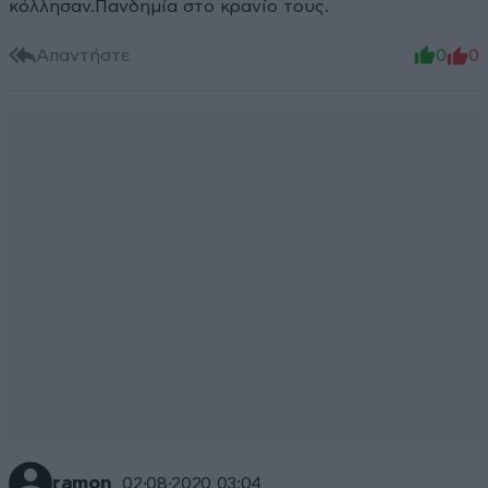
κόλλησαν.Πανδημία στο κρανίο τους.
Απαντήστε
0
0
ramon
02·08·2020 03:04