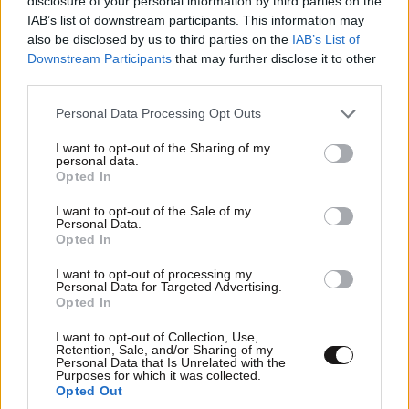
disclosure of your personal information by third parties on the
IAB’s list of downstream participants. This information may
also be disclosed by us to third parties on the
IAB’s List of
Downstream Participants
that may further disclose it to other
third parties.
Please note that this website/app uses one or more Google
Personal Data Processing Opt Outs
services and may gather and store information including but
not limited to your visit or usage behaviour. You may click to
I want to opt-out of the Sharing of my
personal data.
grant or deny consent to Google and its third-party tags to
Opted In
use your data for below specified purposes in below Google
consent section.
I want to opt-out of the Sale of my
Personal Data.
Opted In
I want to opt-out of processing my
Personal Data for Targeted Advertising.
Λεύκες: Η Πάρος χωρίς φίλτρα
Opted In
I want to opt-out of Collection, Use,
Retention, Sale, and/or Sharing of my
Personal Data that Is Unrelated with the
Purposes for which it was collected.
Opted Out
Ακολουθήστε το
NEWSBEAST
στο
Google News