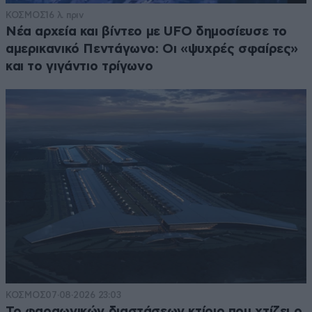
ΚΟΣΜΟΣ
16 λ. πριν
Νέα αρχεία και βίντεο με UFO δημοσίευσε το
αμερικανικό Πεντάγωνο: Οι «ψυχρές σφαίρες»
και το γιγάντιο τρίγωνο
ΚΟΣΜΟΣ
07·08·2026 23:03
Το φαραωνικών διαστάσεων κτίριο που χτίζει ο