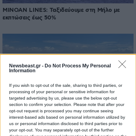
MINOAN LINES: Ταξιδεύουμε στη Μήλο με
εκπτώσεις έως 50%
Newsbeast.gr -
Do Not Process My Personal
Information
If you wish to opt-out of the sale, sharing to third parties, or
processing of your personal or sensitive information for
targeted advertising by us, please use the below opt-out
section to confirm your selection. Please note that after your
opt-out request is processed you may continue seeing
interest-based ads based on personal information utilized by
us or personal information disclosed to third parties prior to
Lençóis Maranhenses: Ένα ταξίδι στη Βραζιλία,
your opt-out. You may separately opt-out of the further
στην πιο παράξενη έρημο του κόσμου