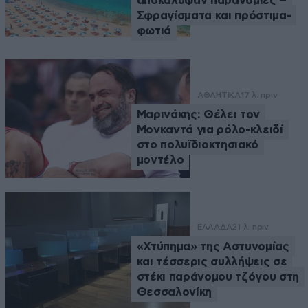
αποκάλυψαν παρανομίες –
Σφραγίσματα και πρόστιμα-
φωτιά
ΑΘΛΗΤΙΚΑ
17 λ. πριν
Μαρινάκης: Θέλει τον
Μονκαντά για ρόλο-κλειδί
στο πολυϊδιοκτησιακό
μοντέλο
ΕΛΛΑΔΑ
21 λ. πριν
«Χτύπημα» της Αστυνομίας
και τέσσερις συλλήψεις σε
στέκι παράνομου τζόγου στη
Θεσσαλονίκη