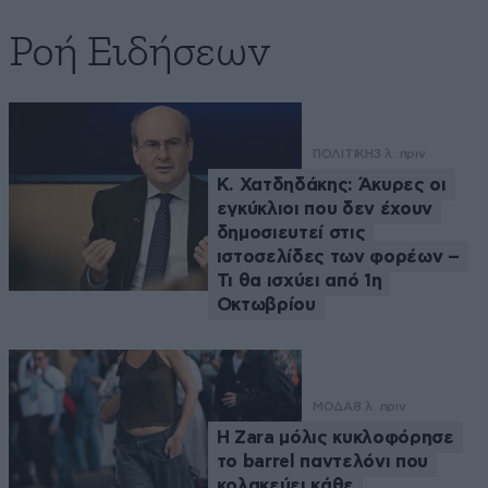
Ροή Ειδήσεων
ΠΟΛΙΤΙΚΗ
3 λ. πριν
Κ. Χατδηδάκης: Άκυρες οι
εγκύκλιοι που δεν έχουν
δημοσιευτεί στις
ιστοσελίδες των φορέων –
Τι θα ισχύει από 1η
Οκτωβρίου
ΜΟΔΑ
8 λ. πριν
Η Zara μόλις κυκλοφόρησε
το barrel παντελόνι που
κολακεύει κάθε