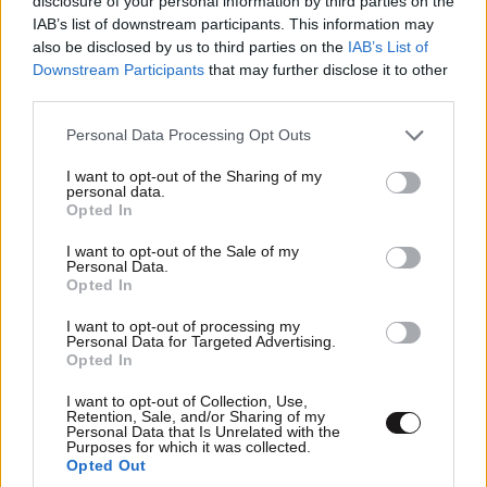
disclosure of your personal information by third parties on the
απο αυτα που τα καπνιζεις ή απο αυτα που τα
IAB’s list of downstream participants. This information may
ψηφιζεις ρωτας;;
also be disclosed by us to third parties on the
IAB’s List of
Downstream Participants
that may further disclose it to other
Απαντήστε
0
1
third parties.
Please note that this website/app uses one or more Google
Personal Data Processing Opt Outs
services and may gather and store information including but
not limited to your visit or usage behaviour. You may click to
I want to opt-out of the Sharing of my
personal data.
grant or deny consent to Google and its third-party tags to
Opted In
use your data for below specified purposes in below Google
consent section.
I want to opt-out of the Sale of my
Personal Data.
Opted In
I want to opt-out of processing my
Personal Data for Targeted Advertising.
Opted In
I want to opt-out of Collection, Use,
Retention, Sale, and/or Sharing of my
Personal Data that Is Unrelated with the
Purposes for which it was collected.
Opted Out