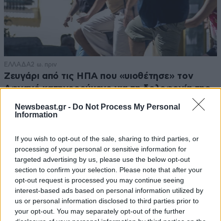
Γιδας.'.........
03·04·2018 17:24
Καλαματιανοεγγλεζικα θα μιλαει η Apple...
ΕΛΛΑΔΑ
2 ω. πριν
Ζευγάρι από τις ΗΠΑ που «υιοθέτησε» τον
Απαντήστε
0
0
Αφγανό κατηγορούμενο για τη δολοφονία της
Ελίζαμπεθ Ρος: «Είμαστε συντετριμμένοι – Δεν
Newsbeast.gr -
Do Not Process My Personal
έδειξε ποτέ ότι ήταν ικανός για κάτι τέτοιο»
Information
......
03·04·2018 16:28
If you wish to opt-out of the sale, sharing to third parties, or
processing of your personal or sensitive information for
Τι φρουτα βγαζει η καλαματα;;;;
targeted advertising by us, please use the below opt-out
section to confirm your selection. Please note that after your
Απαντήστε
1
0
opt-out request is processed you may continue seeing
interest-based ads based on personal information utilized by
us or personal information disclosed to third parties prior to
ΕΛ.ΑΣ για να ΓΕΛΑΣ
03·04·2018 17:26
your opt-out. You may separately opt-out of the further