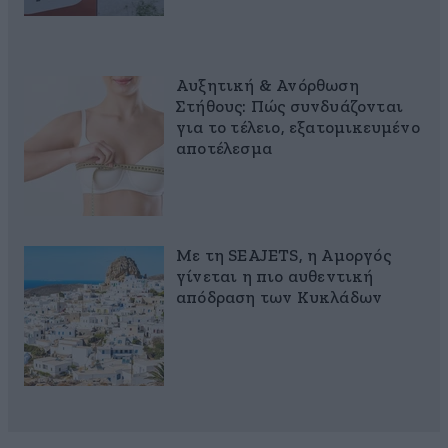
Αυξητική & Ανόρθωση
Στήθους: Πώς συνδυάζονται
για το τέλειο, εξατομικευμένο
αποτέλεσμα
Με τη SEAJETS, η Αμοργός
γίνεται η πιο αυθεντική
απόδραση των Κυκλάδων