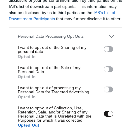
disclosure of your personal information by third parties on the
έδειχνες τα 4 δαχτυλάκι ΦΡΑΓΚΟΦΟΝΙΑ ! Ρε μόνο ο
IAB’s list of downstream participants. This information may
Τζιοβάνι τίμησε την φανέλα του Ολυμπιακού.
also be disclosed by us to third parties on the
IAB’s List of
Downstream Participants
that may further disclose it to other
Απαντήστε
0
0
third parties.
Please note that this website/app uses one or more Google
Personal Data Processing Opt Outs
Βασικά είχε προσωπική
22·07·2020
services and may gather and store information including but
12:27
κόντρα με τον Κόκκαλη.
not limited to your visit or usage behaviour. You may click to
I want to opt-out of the Sharing of my
personal data.
grant or deny consent to Google and its third-party tags to
Opted In
Πάντως τίμησε την φανέλα του Ολυμπιακού και
use your data for below specified purposes in below Google
μάλιστα χρόνια αργότερα αφότου έφυγε από
consent section.
I want to opt-out of the Sale of my
Personal Data.
την Ελλάδα δήλωσε ότι είναι οπαδός του. Έχει
Opted In
παρευρεθεί και σε Ευρωπαϊκό ματς στο
Καραϊσκάκη το 2010.
I want to opt-out of processing my
Personal Data for Targeted Advertising.
Opted In
Απαντήστε
0
0
I want to opt-out of Collection, Use,
Retention, Sale, and/or Sharing of my
Personal Data that Is Unrelated with the
Purposes for which it was collected.
Opted Out
Το θυμάσαι Ρίμπο;
22·07·2020 09:43