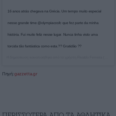
16 anos atrás chegava na Grécia. Um tempo muito especial
nesse grande time @olympiacosfc que fez parte da minha
história. Fui muito feliz nesse lugar. Nunca tinha visto uma
torcida tão fantástica como esta.?? Gratidão ??
Η δημοσίευση κοινοποιήθηκε από το χρήστη
Rivaldo Ferreira
(@rivaldo) στις
Πηγή:
gazzetta.gr
ΠΕΡΙΣΣΟΤΕΡΑ ΑΠΟ ΤA ΑΘΛΗΤΙΚΑ