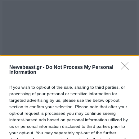
Newsbeast.gr -
Do Not Process My Personal
Information
If you wish to opt-out of the sale, sharing to third parties, or
processing of your personal or sensitive information for
targeted advertising by us, please use the below opt-out
Άσε Ριμπο δεν πείθεις
22·07·2020 10:02
section to confirm your selection. Please note that after your
opt-out request is processed you may continue seeing
interest-based ads based on personal information utilized by
Μας κουνουσες το δαχτυλάκι και αλλά έλεγες όταν
us or personal information disclosed to third parties prior to
δεν σου ανανέωσαν το συμβόλαιο. Μετά όταν πήγες
your opt-out. You may separately opt-out of the further
στην ΑΕΚ κατηγορούσες τον Ολυμπιακό και μας