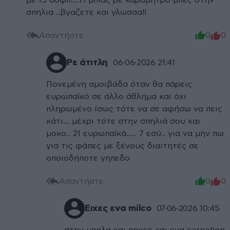
με 15 οσφπ....τι μιλας ρε καραμητρο μπες στην
σπηλια ..βγαζετε και γλωσσα!!
Απαντήστε
0
0
Ρε άτιτλη
06·06·2026 21:41
Πονεμένη αμοιβάδα όταν θα πάρεις
ευρωπαϊκό σε άλλο άθλημα και όχι
πληρωμένο ίσως τότε να σε αφήσω να πεις
κάτι… μέχρι τότε στην σπηλιά σου και
μοκο.. 21 ευρωπαϊκά….. 7 εσύ.. για να μην πω
για τις φάπες με ξένους διαιτητές σε
οποιοδήποτε γηπεδο
Απαντήστε
0
0
Ειχες ενα milco
07·06·2026 10:45