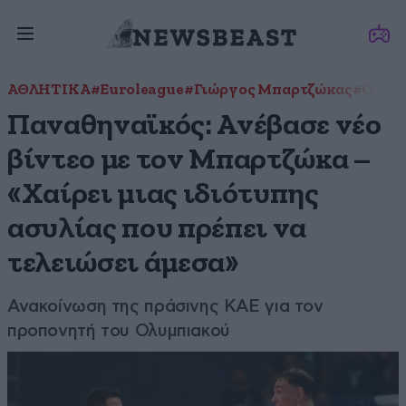
ΑΘΛΗΤΙΚΑ
#Euroleague
#Γιώργος Μπαρτζώκας
#Ολυμ
Παναθηναϊκός: Ανέβασε νέο
βίντεο με τον Μπαρτζώκα –
«Χαίρει μιας ιδιότυπης
ασυλίας που πρέπει να
τελειώσει άμεσα»
Ανακοίνωση της πράσινης ΚΑΕ για τον
προπονητή του Ολυμπιακού