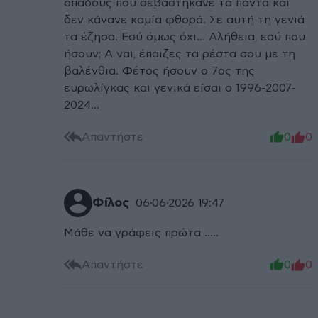
οπαδούς που σεβαστήκανε τα πάντα και
δεν κάνανε καμία φθορά. Σε αυτή τη γενιά
τα έζησα. Εσύ όμως όχι... Αλήθεια, εσύ που
ήσουν; Α ναι, έπαιζες τα ρέστα σου με τη
βαλένθια. Φέτος ήσουν ο 7ος της
ευρωλίγκας και γενικά είσαι ο 1996-2007-
2024...
Απαντήστε
0
0
Φίλος
06·06·2026 19:47
Μάθε να γράφεις πρώτα …..
Απαντήστε
0
0