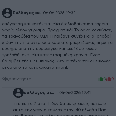
Σύλλογος σε
06·06·2026 19:32
απόγνωση και κατάντια. Μια διολισθαίνουσα πορεία
χωρίς πλέον γυρισμό. Πραγματικά! Το οακα κοκκίνισε,
τα τραγούδια του ΟΣΦΠ παίζανε συνέχεια, οι οπαδοί
είδαν την πιο αντρίκεια κούπα, ο μπαρτζώκας πήρε τα
εύσημα από την ευρωλίγκα και εκεί δυστυχώς
τρελαθήκανε. Μια κατεστραμμένη χρονιά. Ένας
θριαμβευτής Ολυμπιακός! Δεν αντέχονται οι εικόνες
μέσα από το κατακόκκινο airbnb
Απαντήστε
0
0
συλλογος σε....
06·06·2026 19:41
τι ειπε το 7 στο 4,,,δεν θα με φτασεις ποτε...σ
αυτη την γεννια τουλαχιστον. 40 ελλαδα Παο..