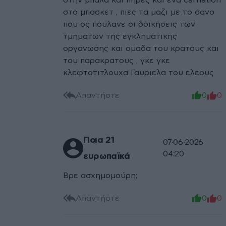
στην μπαλα και πηρες και ενα carnation
στο μπασκετ , πιες τα μαζι με το σανο
που σς πουλανε οι δοικησεις των
τμηματων της εγκληματικης
οργανωσης και ομαδα του κρατους και
του παρακρατους , γκε γκε
κλεφτοτιτλουχα Γαυριελα του ελεους
Απαντήστε
0
0
Ποια 21
07·06·2026
04:20
ευρωπαϊκά
Βρε ασχημομούρη;
Απαντήστε
0
0