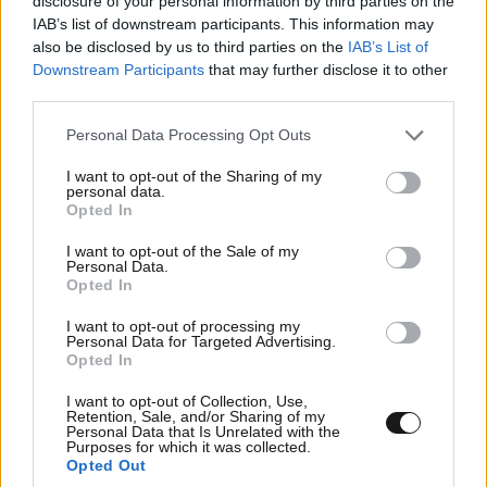
disclosure of your personal information by third parties on the
IAB’s list of downstream participants. This information may
also be disclosed by us to third parties on the
IAB’s List of
Downstream Participants
that may further disclose it to other
third parties.
Please note that this website/app uses one or more Google
Personal Data Processing Opt Outs
services and may gather and store information including but
not limited to your visit or usage behaviour. You may click to
I want to opt-out of the Sharing of my
personal data.
grant or deny consent to Google and its third-party tags to
Opted In
use your data for below specified purposes in below Google
consent section.
I want to opt-out of the Sale of my
Personal Data.
Opted In
I want to opt-out of processing my
Personal Data for Targeted Advertising.
Opted In
Ηλιόπουλος σε Πήλιο: «Σε στήριξα και σε
I want to opt-out of Collection, Use,
πίστεψα»
Retention, Sale, and/or Sharing of my
Personal Data that Is Unrelated with the
Purposes for which it was collected.
Opted Out