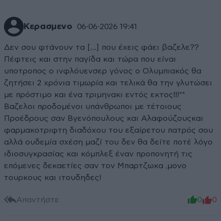
Κερασμενο
06·06·2026 19:41
Δεν σου φτάνουν τα [...] που έχεις φάει βαζελε??
Πέφτεις και στην παγίδα και τώρα που είναι
υποτροπος ο ινφλόυενσερ γόνος ο Ολυμπιακός θα
ζητήσει 2 χρόνια τιμωρία και τελικά θα την γλυτώσει
με πρόστιμο και ένα τριμηνακι εντός εκτος!!!**
Βαζελοι προδομένοι υπάνθρωποι με τέτοιους
Προέδρους σαν Βγενόπουλους και Αλαφούζουςκαι
φαρμακοτριφτη διαδόχου του εξαίρετου πατρός σου
αλλά ουδεμία σχέση μαζί του δεν θα δείτε ποτέ λόγο
ιδιοσυγκρασίας και κόμπλεξ έναν προπονητή τις
επόμενες δεκαετίες σαν τον Μπαρτζωκα ,μονο
τουρκους και ιτουδηδες!
Απαντήστε
0
0