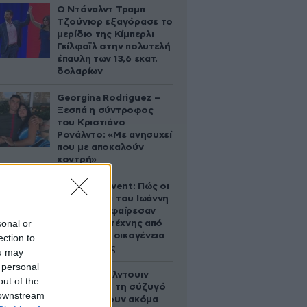
Ο Ντόναλντ Τραμπ
Τζούνιορ εξαγόρασε το
μερίδιο της Κίμπερλι
Γκίλφοϊλ στην πολυτελή
έπαυλη των 13,6 εκατ.
δολαρίων
Georgina Rodriguez –
Ξεσπά η σύντροφος
του Κριστιάνο
Ρονάλντο: «Με ανησυχεί
που με αποκαλούν
χοντρή»
Παλάτι Marivent: Πώς οι
κληρονόμοι του Ιωάννη
Σαριδάκη αφαίρεσαν
sonal or
1.300 έργα τέχνης από
τη βασιλική οικογένεια
ection to
της Ισπανίας
ou may
 personal
Ο Άλεκ Μπάλντουιν
out of the
ζήτησε από τη σύζυγό
 downstream
του να κάνουν ακόμα