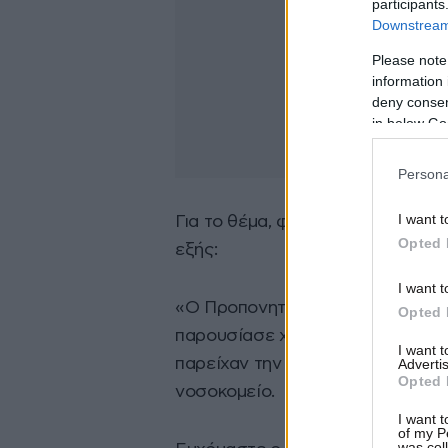
participants
Downstream 
Please note
information 
deny consent
in below Go
Persona
I want t
Για το θέμα, φυσικά, έβγαλε αν
Opted 
εξής:
I want t
«Ο Προπονητής Αθλητικής Απόδοσ
Opted 
παρουσίασε χθες ένα ξαφνικό πρ
I want 
παρείχαν την απαραίτητη άμεση 
Advertis
Opted 
νοσοκομείο.
I want t
of my P
was col