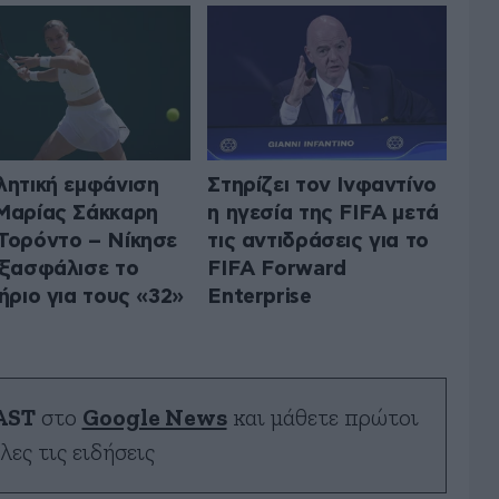
λητική εμφάνιση
Στηρίζει τον Ινφαντίνο
Μαρίας Σάκκαρη
η ηγεσία της FIFA μετά
Τορόντο – Νίκησε
τις αντιδράσεις για το
εξασφάλισε το
FIFA Forward
τήριο για τους «32»
Enterprise
AST
στο
Google News
και μάθετε πρώτοι
λες τις ειδήσεις