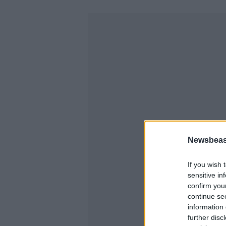
Newsbeast
If you wish 
sensitive in
confirm you
continue se
information 
further disc