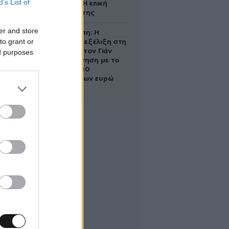
B’s List of
ένα παιδί – Η επική
αντίδρασή της
er and store
Αθηνά Ωνάση: Η
to grant or
απρόσμενη εξέλιξη στη
διαμάχη με τον Γιάν
ed purposes
Τοπς – Η κίνηση με το
άλογο των 10
εκατομμυρίων ευρώ