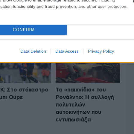
cation functionality and fraud prevention, and other user protection.
 ΤA ΑΘΛΗΤΙΚΑ
ΟΛΑ ΤΑ ΑΡΘΡΑ
CONFIRM
Data Deletion
Data Access
Privacy Policy
: Στο στόχαστρο
Τα «παιχνίδια» του
μπι Ούρε
Ρονάλντο: Η συλλογή
πολυτελών
αυτοκινήτων που
εντυπωσιάζει