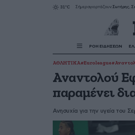
Σήμερα
γιορτάζουν:
ΡΟΗ ΕΙΔΗΣΕΩΝ
ΕΛ
ΑΘΛΗΤΙΚΑ
#Euroleague
#Αναντολ
Αναντολού Εφ
παραμένει δ
Ανησυχία για την υγεία του Σε