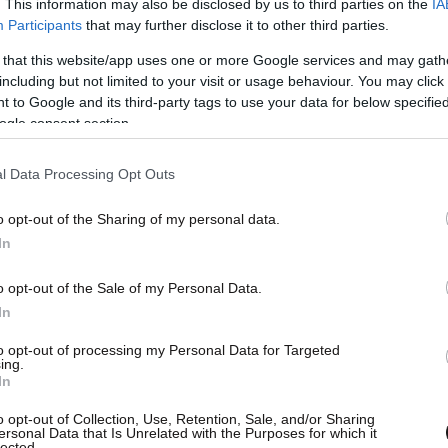
. This information may also be disclosed by us to third parties on the
IA
Participants
that may further disclose it to other third parties.
 that this website/app uses one or more Google services and may gath
including but not limited to your visit or usage behaviour. You may click 
 to Google and its third-party tags to use your data for below specifi
ogle consent section.
l Data Processing Opt Outs
o opt-out of the Sharing of my personal data.
ακοίνωση η Αναντολού Εφές και αναφέρει τα
In
o opt-out of the Sale of my Personal Data.
ης της Ομάδας μας, κ. Σερχάτ Γκιουνές,
In
όβλημα υγείας. Οι υγειονομικοί υπεύθυνοι
to opt-out of processing my Personal Data for Targeted
βοήθεια και τον μετέφεραν αμέσως στο
ing.
In
o opt-out of Collection, Use, Retention, Sale, and/or Sharing
ersonal Data that Is Unrelated with the Purposes for which it
lected.