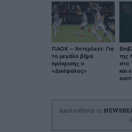
ΠΑΟΚ – Άντερλεχτ: Για
Επιβ
το μεγάλο βήμα
της 
πρόκρισης ο
στο 
«Δικέφαλος»
και 
εισι
Ακολουθήστε το
NEWSBE
ό