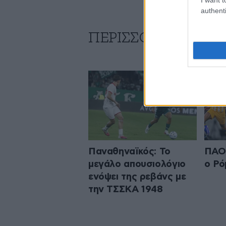
authenti
ΠΕΡΙΣΣΟΤΕΡΑ ΑΠΟ
Παναθηναϊκός: Το
ΠΑΟΚ
μεγάλο απουσιολόγιο
ο Ρό
ενόψει της ρεβάνς με
την ΤΣΣΚΑ 1948