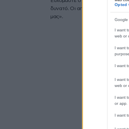
Ευχόμαστε ο Σερχάτ Γκιουνές να
Opted 
δυνατό. Οι απαραίτητες και επί
μας».
Google 
I want t
web or d
I want t
purpose
I want 
I want t
web or d
I want t
or app.
I want t
I want t