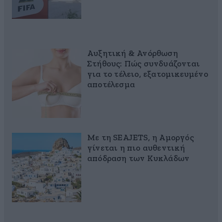
Αυξητική & Ανόρθωση
Στήθους: Πώς συνδυάζονται
για το τέλειο, εξατομικευμένο
αποτέλεσμα
Με τη SEAJETS, η Αμοργός
γίνεται η πιο αυθεντική
απόδραση των Κυκλάδων