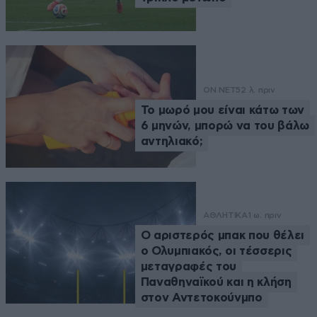
ON NET
52 λ. πριν
Το μωρό μου είναι κάτω των
6 μηνών, μπορώ να του βάλω
αντηλιακό;
ΑΘΛΗΤΙΚΑ
1 ω. πριν
Ο αριστερός μπακ που θέλει
ο Ολυμπιακός, οι τέσσερις
μεταγραφές του
Παναθηναϊκού και η κλήση
στον Αντετοκούνμπο