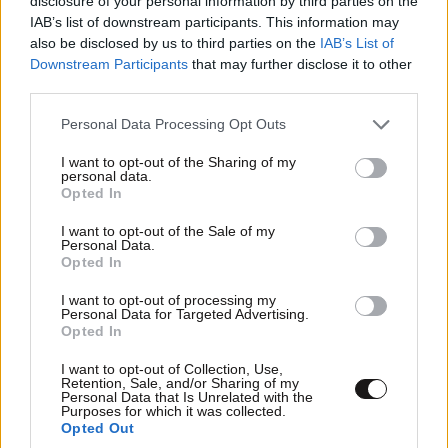
disclosure of your personal information by third parties on the
IAB’s list of downstream participants. This information may
Θα μας τρελάνετε? Το σπίτι του λέει ήταν δίπλα και
also be disclosed by us to third parties on the
IAB’s List of
μπήκε σε αυτό αφού άναξε τη φωτιά...Να καεί ήθελε
Downstream Participants
that may further disclose it to other
δηλαδή το σπίτι του? (Δε λέω μπορεί αλλά κίνητρο
third parties.
υπάρχει???)
Please note that this website/app uses one or more Google
Personal Data Processing Opt Outs
Απαντήστε
0
1
services and may gather and store information including but
not limited to your visit or usage behaviour. You may click to
I want to opt-out of the Sharing of my
personal data.
grant or deny consent to Google and its third-party tags to
Opted In
LIFESTYLE
08·08·2026 19:12
use your data for below specified purposes in below Google
consent section.
Εριέττα Κούρκουλου – Τα 33α γενέθλια και τα
I want to opt-out of the Sale of my
Αλγόριθμος
06·08·2023 17:27
Personal Data.
φιλιά με τον Βύρωνα Βασιλειάδη: «Καμία στιγμή
Opted In
Παρακράτηση κυριότητας όλων των περιουσιακών
ευτυχίας δεδομένη»
του στοιχείων από το δημόσιο μέχρι να πεθάνει. Σε
I want to opt-out of processing my
Personal Data for Targeted Advertising.
περίπτωση που το ξανακάνει, θα γίνει δήμευση
Opted In
περιουσίας για αποζημίωση και πρόστιμα. Και
I want to opt-out of Collection, Use,
επιτέλους, βάλτε ένα πρόστιμο της προκοπής στα
Retention, Sale, and/or Sharing of my
δέκα χιλιάρικα για κάθε έναν πανιβλακα που καίει
Personal Data that Is Unrelated with the
Purposes for which it was collected.
ξερά το καλοκαίρι.
Opted Out