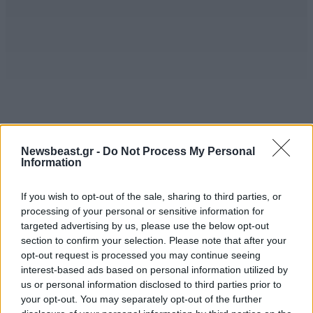
Newsbeast.gr -
Do Not Process My Personal
Με την επιφύλαξη
ΠΕΡΙΣΣΟΤΕΡΑ ΣΧΟΛΙΑ
06·08·2023 17:52
Information
του 1% να λέει αλήθεια, ας απαλλάξει την
If you wish to opt-out of the sale, sharing to third parties, or
καταταλαιπωρημενη γη από το περιττό βάρος του.
processing of your personal or sensitive information for
TRENDING
targeted advertising by us, please use the below opt-out
Απαντήστε
0
0
section to confirm your selection. Please note that after your
opt-out request is processed you may continue seeing
interest-based ads based on personal information utilized by
us or personal information disclosed to third parties prior to
Καλά
your opt-out. You may separately opt-out of the further
06·08·2023 17:34