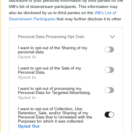
disclosure of your personal information by third parties on the
IAB’s list of downstream participants. This information may
also be disclosed by us to third parties on the
IAB’s List of
Downstream Participants
that may further disclose it to other
third parties.
Greek Mafia: Μετά τον 31χρονο στη Γερμανία,
Please note that this website/app uses one or more Google
Personal Data Processing Opt Outs
νέα σύλληψη για την ομάδα του «Έντικ», στο
services and may gather and store information including but
not limited to your visit or usage behaviour. You may click to
I want to opt-out of the Sharing of my
Παλαιό Φάληρο
personal data.
grant or deny consent to Google and its third-party tags to
Opted In
use your data for below specified purposes in below Google
consent section.
I want to opt-out of the Sale of my
Personal Data.
Opted In
Ακολουθήστε το
NEWSBEAST
στο
Google News
I want to opt-out of processing my
Personal Data for Targeted Advertising.
και μάθετε πρώτοι όλες τις ειδήσεις
Opted In
I want to opt-out of Collection, Use,
Retention, Sale, and/or Sharing of my
Personal Data that Is Unrelated with the
Purposes for which it was collected.
Opted Out