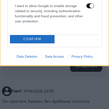
I want to allow Google to enable storage
related to security, including authentication
functionality and fraud prevention, and other
user protection.
CONFIRM
Xαρακτήρες: 0/1000
Διαβάστε και ακολουθήστε τους κανόνες σχολιασμού
Data Deletion
Data Access
Privacy Policy
ΠΡΟΣΘΗΚΗ
Γιατί
19·06·2026 23:55
Τον κρατάνε; Εφόσον δεν βρέθηκαν στοιχεία;