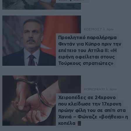
ΚΟΣΜΟΣ
7 λ. πριν
Προκλητικό παραλήρημα
Φιντάν για Κύπρο πριν την
επέτειο του Αττίλα ΙΙ: «Η
ειρήνη οφείλεται στους
Τούρκους στρατιώτες»
ΚΟΙΝΩΝΙΑ
10 λ. πριν
Χειροπέδες σε 24χρονο
που κλείδωσε την 17χρονη
πρώην φίλη του σε σπίτι στα
Χανιά – Φώναζε «βοήθεια» η
κοπέλα