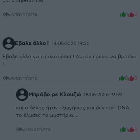
Θα μιλήσουν ! 🙏
Απαντήστε
1
0
Έβαλε άλλο !
18·06·2026 19:30
Έβαλε άλλο να τη σκοτώσει ! Αυτόν πρέπει να βρούνε
!
Απαντήστε
0
0
Μπράβο ρε Κλουζώ
18·06·2026 19:59
και ο άλλος ήταν εξωγήινος και δεν είχε DNA,
το έλυσες το μυστήριο....
Απαντήστε
1
0