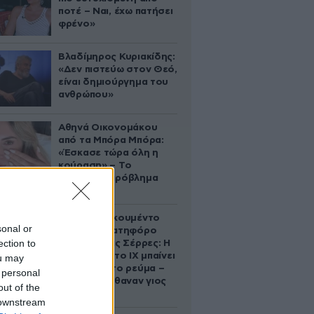
ποτέ – Ναι, έχω πατήσει
φρένο»
Βλαδίμηρος Κυριακίδης:
«Δεν πιστεύω στον Θεό,
είναι δημιούργημα του
ανθρώπου»
Αθηνά Οικονομάκου
από τα Μπόρα Μπόρα:
«Έσκασε τώρα όλη η
κούραση» – Το
απρόοπτο πρόβλημα
υγείας
Βίντεο-ντοκουμέντο
sonal or
από το θανατηφόρο
ection to
τροχαίο στις Σέρρες: Η
στιγμή που το ΙΧ μπαίνει
ou may
στο αντίθετο ρεύμα –
 personal
Ακαριαία πέθαναν γιος
out of the
και μητέρα
 downstream