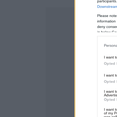
participants
Downstream 
Please note
information 
deny consent
in below Go
Persona
I want t
Opted 
I want t
Opted 
I want 
Advertis
Opted 
I want t
of my P
was col