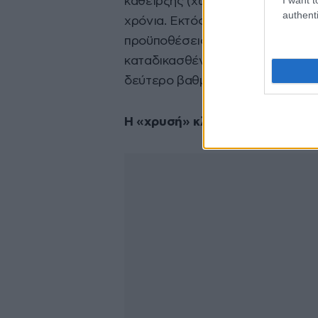
κάθειρξης (χωρίς αναγνώριση ελα
authenti
χρόνια. Εκτός από μεμονωμένες 
προϋποθέσεις της 3ετούς αναστο
καταδικασθέντες επέστρεψαν στι
δεύτερο βαθμό. Συνολικά τον δρό
Η «χρυσή» κλοπή του 1,1 εκατ. 