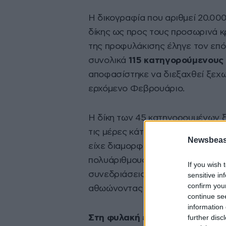
Η δικογραφία που αριθμεί 20.00
δίκης ως προς τους προσωρινά κ
της προφυλάκισης έληγε τον επόμ
συνολικά
115 κατηγορούμενους 
αποφασίστηκε να διεξαχθεί ξεχωρ
ερχόμενο Φεβρουάριο.
Η δίκη των 45 κατηγορουμένων ξε
τις μέρες κάτω από ενισχυμένα 
Newsbeast
είχε διαμορφωθεί ειδικά η δικαστ
πολυάριθμους κατηγορούμενους κ
If you wish 
συνεδριάσεις, οι δικαστές έκριν
sensitive in
confirm you
αθωώνοντας τους υπόλοιπους τρ
continue se
information 
further disc
Στη φυλακή επέστρεψαν 37