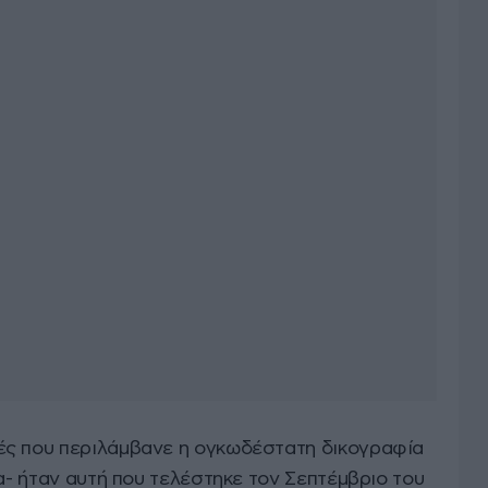
ές που περιλάμβανε η ογκωδέστατη δικογραφία
ια- ήταν αυτή που τελέστηκε τον Σεπτέμβριο του