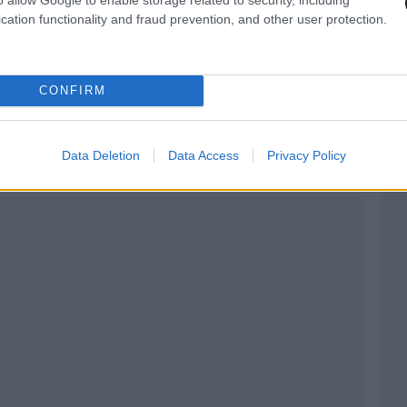
φρυντικών) με το “ταβάνι” να φτάνει τα 15
cation functionality and fraud prevention, and other user protection.
περιπτώσεις ποινών φυλάκισης, όπου υπήρχαν οι
λής ή της αναστολής εκτέλεσης, οι
ς φυλακές μέχρι να δικαστεί η υπόθεσή τους σε
CONFIRM
μο για τις φυλακές πήραν 37 εκ των 45.
Data Deletion
Data Access
Privacy Policy
ευρώ