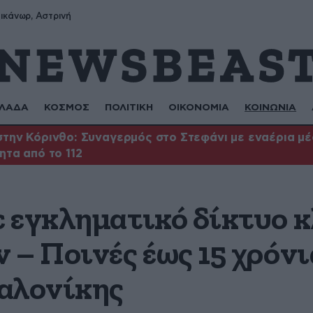
ικάνωρ, Αστρινή
ΛΑΔΑ
ΚΟΣΜΟΣ
ΠΟΛΙΤΙΚΗ
ΟΙΚΟΝΟΜΙΑ
ΚΟΙΝΩΝΙΑ
την Κόρινθο: Συναγερμός στο Στεφάνι με εναέρια μέσ
ητα από το 112
 εγκληματικό δίκτυο κ
– Ποινές έως 15 χρόνι
αλονίκης