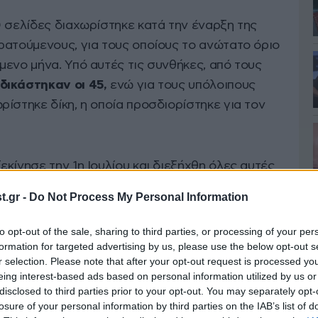
0 σελίδες διαχωρίστηκε κατά την έναρξη της
ρατούμενους, για τους οποίους το ανώτατο όριο
ενο μήνα. Υπό αυτές τις συνθήκες, από τους
δικάστηκαν οι 45,
ενώ για τους υπόλοιπους
ίστηκε δίκη, η οποία προσδιορίστηκε για τον
κίνησε την 1η Ιουλίου και διεξήχθη όλες αυτές
αστυνομικά μέτρα, ενώ με μέριμνα του Εφετείου
.gr -
Do Not Process My Personal Information
ική αίθουσα για να «
φιλοξενήσει
» τους
αι συνηγόρους τους. Ύστερα από 11
to opt-out of the sale, sharing to third parties, or processing of your per
αν ένοχους τους 42 κατηγορούμενους,
formation for targeted advertising by us, please use the below opt-out s
r selection. Please note that after your opt-out request is processed y
εις.
eing interest-based ads based on personal information utilized by us or
disclosed to third parties prior to your opt-out. You may separately opt-
losure of your personal information by third parties on the IAB’s list of