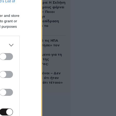
B’s List of
Ζώδια σήμερα: Η Σελήνη
στους Διδύμους φέρνει
ανατροπές – Ποιοι
er and store
δέχονται την
to grant or
ευεργετική επίδραση
του Δία από το
ed purposes
απόγευμα;
Ζευγάρι από τις ΗΠΑ
που «υιοθέτησε» τον
Αφγανό
κατηγορούμενο για τη
δολοφονία της
Ελίζαμπεθ Ρος:
«Είμαστε
συντετριμμένοι – Δεν
έδειξε ποτέ ότι ήταν
ικανός για κάτι τέτοιο»