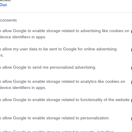
Out
consents
o allow Google to enable storage related to advertising like cookies on
evice identifiers in apps.
o allow my user data to be sent to Google for online advertising
s.
ια την οποία κρίθηκαν ένοχοι οι περισσότεροι
to allow Google to send me personalized advertising.
ρίπτωσης κλοπής (από άτομα που ενώθηκαν για
o allow Google to enable storage related to analytics like cookies on
ράξης). Ανάλογα με την περίπτωση το
evice identifiers in apps.
ν αδικήματα όπως ληστεία, αποδοχή και
απάτη με υπολογιστή, παραβίαση του απορρήτου
o allow Google to enable storage related to functionality of the website
ακολουθούσαν τις συχνότητες της ΕΛ.ΑΣ.) κ.ά.
o allow Google to enable storage related to personalization.
α οι κατηγορούμενοι τιμωρήθηκαν με ποινές
o allow Google to enable storage related to security, including