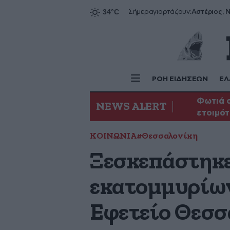
Αστέριος, Ν
Σήμερα
γιορτάζουν:
ΡΟΗ ΕΙΔΗΣΕΩΝ
ΕΛ
Φωτιά σ
NEWS ALERT
ετοιμότ
ΚΟΙΝΩΝΙΑ
#Θεσσαλονίκη
Ξεσκεπάστηκε
εκατομμυρίων 
Εφετείο Θεσσ