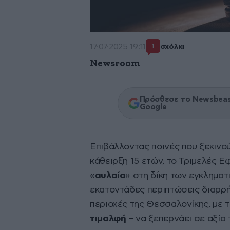
17·07·2025 19:11
σχόλια
1
Newsroom
Πρόσθεσε το Newsbeast
Google
Επιβάλλοντας ποινές που ξεκινο
κάθειρξη 15 ετών, το Τριμελές 
«
αυλαία
» στη δίκη των εγκλημα
εκατοντάδες περιπτώσεις διαρρή
περιοχές της Θεσσαλονίκης, με τ
τιμαλφή
– να ξεπερνάει σε αξία 