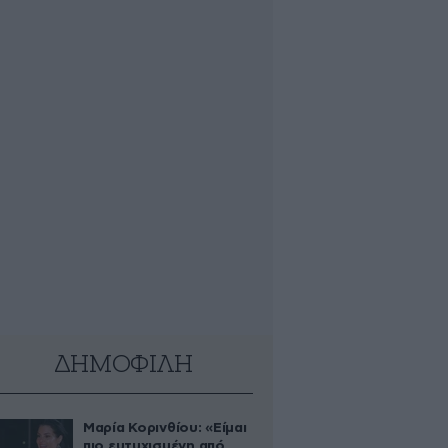
ΔΗΜΟΦΙΛΗ
Μαρία Κορινθίου: «Είμαι
πιο ευτυχισμένη από