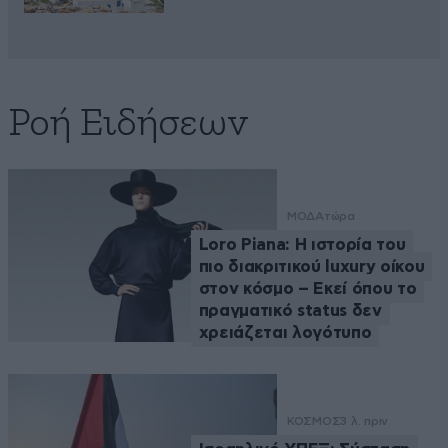
Ροή Ειδήσεων
ΜΟΔΑ
τώρα
Loro Piana: Η ιστορία του
πιο διακριτικού luxury οίκου
στον κόσμο – Εκεί όπου το
πραγματικό status δεν
χρειάζεται λογότυπο
ΚΟΣΜΟΣ
3 λ. πριν