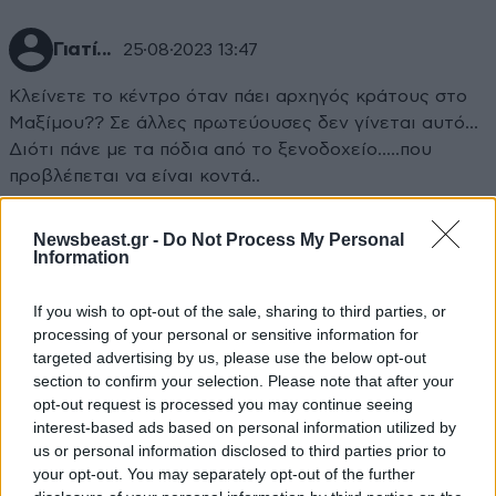
Γιατί...
25·08·2023 13:47
Κλείνετε το κέντρο όταν πάει αρχηγός κράτους στο
Μαξίμου?? Σε άλλες πρωτεύουσες δεν γίνεται αυτό...
Διότι πάνε με τα πόδια από το ξενοδοχείο.....που
προβλέπεται να είναι κοντά..
Απαντήστε
0
0
Newsbeast.gr -
Do Not Process My Personal
Information
If you wish to opt-out of the sale, sharing to third parties, or
Πιο είναι το
25·08·2023 13:33
processing of your personal or sensitive information for
targeted advertising by us, please use the below opt-out
Παππουδι με τα άσπρα γενια? Συμπαθητικο.
section to confirm your selection. Please note that after your
opt-out request is processed you may continue seeing
Απαντήστε
0
0
interest-based ads based on personal information utilized by
us or personal information disclosed to third parties prior to
your opt-out. You may separately opt-out of the further