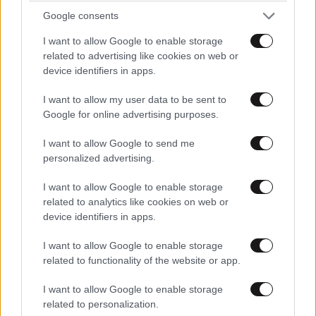
Google consents
I want to allow Google to enable storage
related to advertising like cookies on web or
@ sea
25·08·2023 16:11
device identifiers in apps.
μπεεεεεεεε.. Γεροτσολιας
I want to allow my user data to be sent to
Google for online advertising purposes.
Απαντήστε
0
0
I want to allow Google to send me
personalized advertising.
I want to allow Google to enable storage
Είναι!!
25·08·2023 12:57
related to analytics like cookies on web or
device identifiers in apps.
Γεγονός, ότι τον Μητσοτάκη, θα τον βλέπουμε
πολλές 4ετιες.Υπομονη.
I want to allow Google to enable storage
related to functionality of the website or app.
Απαντήστε
1
0
I want to allow Google to enable storage
related to personalization.
@Ειναι
25·08·2023 17:19