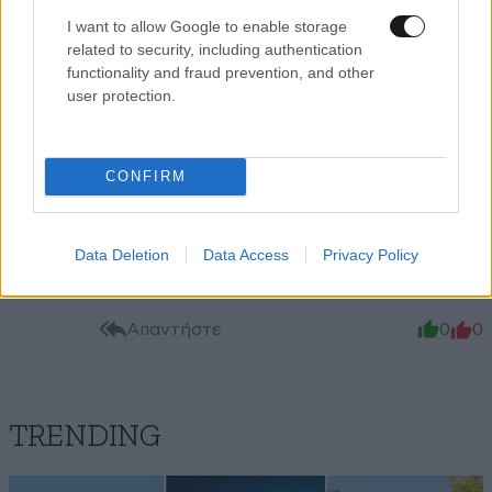
I want to allow Google to enable storage
Σου δίνουν καλό μισθό στην πειραιως ε?
related to security, including authentication
Μην ανησυχείς σε λιγα χρονια μόνο εσυ και
functionality and fraud prevention, and other
ο Γεροτσολιας θα τον ψηφίζετε
user protection.
Απαντήστε
0
0
CONFIRM
@Ειναι
25·08·2023 16:12
Data Deletion
Data Access
Privacy Policy
Μπεεεεεεεε. Απο Σαλω 😁😁
Απαντήστε
0
0
TRENDING