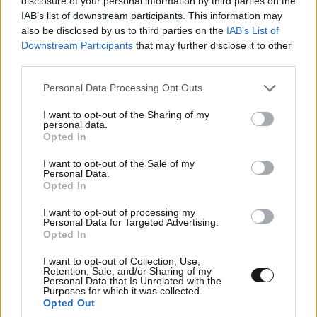
disclosure of your personal information by third parties on the
IAB’s list of downstream participants. This information may
Ποιος
25·08·2023 12:49
also be disclosed by us to third parties on the
IAB’s List of
Downstream Participants
that may further disclose it to other
Θα προχωρησει σε σημαντικές μεταρρυθμίσεις? Ο
third parties.
Μητσοτάκης? Γελαει ο κόσμος 😂😂
Please note that this website/app uses one or more Google
Personal Data Processing Opt Outs
Απαντήστε
0
2
services and may gather and store information including but
not limited to your visit or usage behaviour. You may click to
I want to opt-out of the Sharing of my
personal data.
grant or deny consent to Google and its third-party tags to
sea
Opted In
25·08·2023 13:21
use your data for below specified purposes in below Google
consent section.
I want to opt-out of the Sale of my
Θα σου περάσει όταν θα μείνετε για πάντα στη
Personal Data.
ναφθαλίνη.
Opted In
I want to opt-out of processing my
Απαντήστε
0
0
Personal Data for Targeted Advertising.
Opted In
Πληρωνουν
25·08·2023 17:17
I want to opt-out of Collection, Use,
Retention, Sale, and/or Sharing of my
Personal Data that Is Unrelated with the
Καλά εκεί στην Πειραιώς? Τρολ της ΝΔ
Purposes for which it was collected.
Opted Out
Απαντήστε
0
0