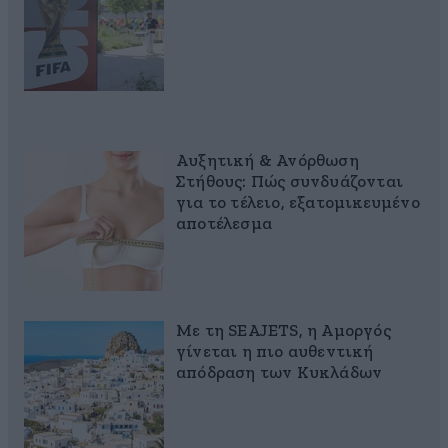
Αυξητική & Ανόρθωση
Στήθους: Πώς συνδυάζονται
για το τέλειο, εξατομικευμένο
αποτέλεσμα
Με τη SEAJETS, η Αμοργός
γίνεται η πιο αυθεντική
απόδραση των Κυκλάδων