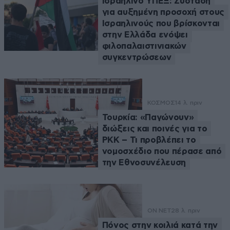
Ισραηλινό ΥΠΕΞ: Σύσταση
για αυξημένη προσοχή στους
Ισραηλινούς που βρίσκονται
στην Ελλάδα ενόψει
φιλοπαλαιστινιακών
συγκεντρώσεων
ΚΟΣΜΟΣ
14 λ. πριν
Τουρκία: «Παγώνουν»
διώξεις και ποινές για το
PKK – Τι προβλέπει το
νομοσχέδιο που πέρασε από
την Εθνοσυνέλευση
ON NET
28 λ. πριν
Πόνος στην κοιλιά κατά την