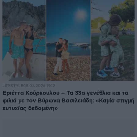
LIFESTYLE
08·08·2026 19:12
Εριέττα Κούρκουλου – Τα 33α γενέθλια και τα
φιλιά με τον Βύρωνα Βασιλειάδη: «Καμία στιγμή
ευτυχίας δεδομένη»