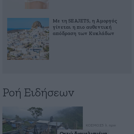
Με τη SEAJETS, η Αμοργός
γίνεται η πιο αυθεντική
απόδραση των Κυκλάδων
Ροή Ειδήσεων
ΚΟΣΜΟΣ
5 λ. πριν
Οκτώ διαμελισμένα