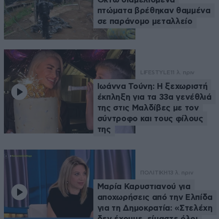
πτώματα βρέθηκαν θαμμένα
σε παράνομο μεταλλείο
LIFESTYLE
11 λ. πριν
Ιωάννα Τούνη: Η ξεχωριστή
έκπληξη για τα 33α γενέθλιά
της στις Μαλδίβες με τον
σύντροφο και τους φίλους
της
ΠΟΛΙΤΙΚΗ
13 λ. πριν
Μαρία Καρυστιανού για
αποχωρήσεις από την Ελπίδα
για τη Δημοκρατία: «Στελέχη
δεν έχουμε, είμαστε όλοι