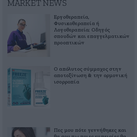
MARKET NEWS
Εργοθεραπεία,
Φυσικοθεραπεία ή
Λογοθεραπεία; Οδηγός
σπουδών και επαγγελματικών
προοπτικών
Ο απόλυτος σύμμαχος στην
αποτοξίνωση & την ορμονική
ισορροπία
Πες μου πότε γεννήθηκες και
θα σου πω ποιες εμπειρίες θα