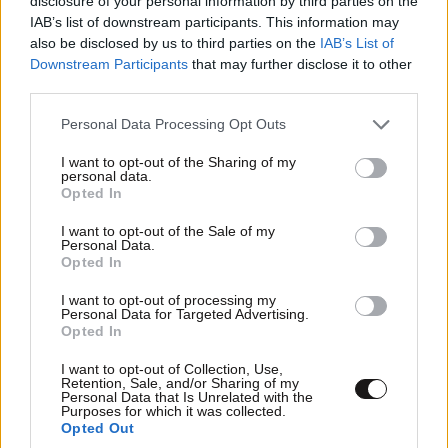
disclosure of your personal information by third parties on the
IAB’s list of downstream participants. This information may
Απαντήστε
2
0
also be disclosed by us to third parties on the
IAB’s List of
Downstream Participants
that may further disclose it to other
third parties.
Φλώρα2
25·06·2023 23:04
Please note that this website/app uses one or more Google
Personal Data Processing Opt Outs
Καλοοοοοο
services and may gather and store information including but
not limited to your visit or usage behaviour. You may click to
I want to opt-out of the Sharing of my
Απαντήστε
1
0
personal data.
grant or deny consent to Google and its third-party tags to
Opted In
use your data for below specified purposes in below Google
consent section.
I want to opt-out of the Sale of my
Personal Data.
Opted In
I want to opt-out of processing my
Personal Data for Targeted Advertising.
Opted In
I want to opt-out of Collection, Use,
Retention, Sale, and/or Sharing of my
Personal Data that Is Unrelated with the
Purposes for which it was collected.
Opted Out