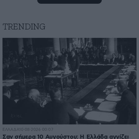
TRENDING
Αντίθετος
25·06·2023 22:46
Γιάννη με δύο "ν" πήγαινε στην Αίγινα για να
απολαύσεις τα μπάνια σου , μετά από το παγωμένο
ντουζ που έκανες σήμερα.
Απαντήστε
1
0
ΠΑΡΑ ΝΑ ΘΡΗΝΟΥΜΕ
25·06·2023 22:03
ΕΛΛΑΔΑ
10·08·2026 00:07
ΕΜΕΙΣ, ΚΑΛΥΤΕΡΑ Η ΑΡΙΣΤΕΡΑ
Σαν σήμερα 10 Αυγούστου: Η Ελλάδα αγγίζει