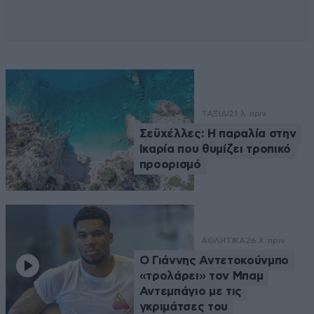
ΤΑΞΙΔΙ
21 λ. πριν
Σεϋχέλλες: Η παραλία στην
Ικαρία που θυμίζει τροπικό
προορισμό
ΑΘΛΗΤΙΚΑ
26 λ. πριν
Ο Γιάννης Αντετοκούνμπο
«τρολάρει» τον Μπαμ
Αντεμπάγιο με τις
γκριμάτσες του