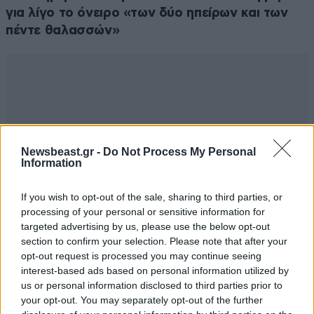
για λίγο το όνειρο «των δύο ηπείρων και των
Απαντήστε
1
0
πέντε θαλασσών»
ΓΙΩΡΓΟΣ 9
25·06·2023 21:50
Γενικά το πρόβλημα με την αριστερά είναι ότι κάποιος
πρέπει να δουλέψει! Κολπάκια από δω κολπάκια από
κει, στο τέλος δαγκώνει η αλεπού την ουρά της…
Newsbeast.gr -
Do Not Process My Personal
Information
καλές βουτιές στην πισίνα σου. Όπως είδες λίγοι είναι
εκείνοι με πισίνα!
If you wish to opt-out of the sale, sharing to third parties, or
processing of your personal or sensitive information for
Απαντήστε
2
0
targeted advertising by us, please use the below opt-out
section to confirm your selection. Please note that after your
opt-out request is processed you may continue seeing
interest-based ads based on personal information utilized by
Ευτυχία😕
25·06·2023 21:35
us or personal information disclosed to third parties prior to
your opt-out. You may separately opt-out of the further
ΝΥΧΤΑ 25 (Ιουνίου)