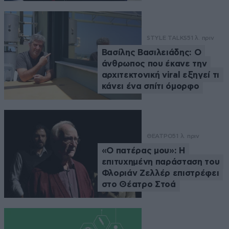
STYLE TALKS
51 λ. πριν
Βασίλης Βασιλειάδης: Ο
άνθρωπος που έκανε την
αρχιτεκτονική viral εξηγεί τι
κάνει ένα σπίτι όμορφο
ΘΕΑΤΡΟ
51 λ. πριν
«Ο πατέρας μου»: Η
επιτυχημένη παράσταση του
Φλοριάν Ζελλέρ επιστρέφει
στο Θέατρο Στοά