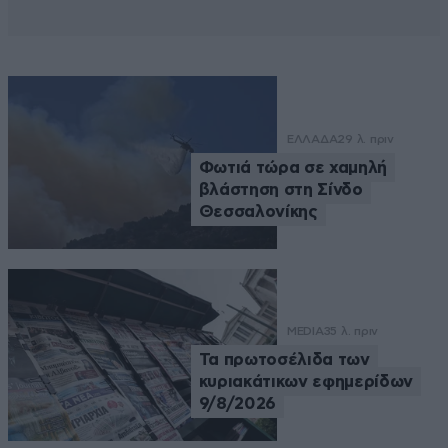
ΕΛΛΑΔΑ
29 λ. πριν
Φωτιά τώρα σε χαμηλή
βλάστηση στη Σίνδο
Θεσσαλονίκης
MEDIA
35 λ. πριν
Τα πρωτοσέλιδα των
κυριακάτικων εφημερίδων
9/8/2026