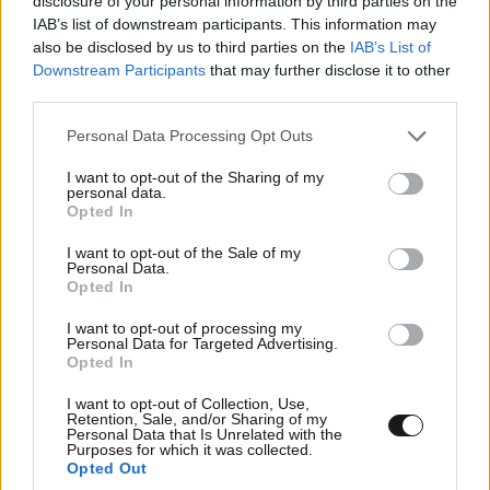
disclosure of your personal information by third parties on the
Απαντήστε
0
0
IAB’s list of downstream participants. This information may
also be disclosed by us to third parties on the
IAB’s List of
Downstream Participants
that may further disclose it to other
third parties.
Please note that this website/app uses one or more Google
Personal Data Processing Opt Outs
services and may gather and store information including but
not limited to your visit or usage behaviour. You may click to
I want to opt-out of the Sharing of my
personal data.
grant or deny consent to Google and its third-party tags to
Opted In
use your data for below specified purposes in below Google
consent section.
I want to opt-out of the Sale of my
Personal Data.
Opted In
I want to opt-out of processing my
Personal Data for Targeted Advertising.
Opted In
I want to opt-out of Collection, Use,
Retention, Sale, and/or Sharing of my
Personal Data that Is Unrelated with the
Purposes for which it was collected.
Θρασύς
08·07·2026 07:19
Opted Out
ΠΕΡΙΣΣΟΤΕΡΑ ΣΧΟΛΙΑ