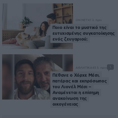
ON NET
41 λ. πριν
Ποιο είναι το μυστικό της
ευτυχισμένης συγκατοίκησης
ενός ζευγαριού;
1
ΑΘΛΗΤΙΚΑ
45 λ. πριν
Πέθανε ο Χόρχε Μέσι,
πατέρας και εκπρόσωπος
του Λιονέλ Μέσι –
Αναμένεται η επίσημη
ανακοίνωση της
οικογένειας