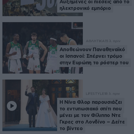
Αυξημένες οι πιέσεις από το
ηλεκτρονικό εμπόριο
ΑΘΛΗΤΙΚΑ
15 λ. πριν
Αποθεώνουν Παναθηναϊκό
οι Ισπανοί: Σπέρνει τρόμο
στην Ευρώπη το ρόστερ του
LIFESTYLE
18 λ. πριν
Η Νίνα Φλορ παρουσιάζει
το εντυπωσιακό σπίτι που
μένει με τον Φίλιππο Ντε
Γκρες στο Λονδίνο – Δείτε
το βίντεο