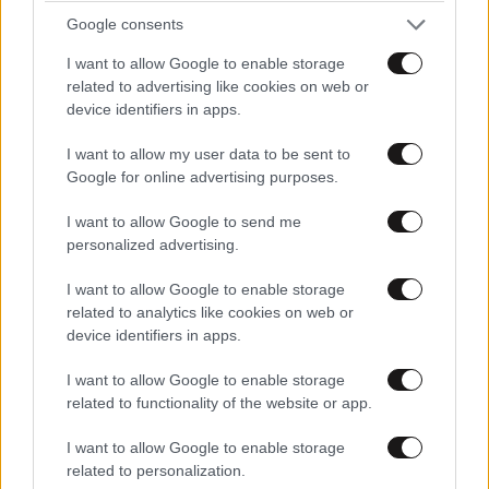
Μιλάμε για εξέλιξη μεγατόνων,,,,,,Μας έφυγε η
Google consents
Πούλου......
I want to allow Google to enable storage
Απαντήστε
0
0
related to advertising like cookies on web or
TRENDING
device identifiers in apps.
I want to allow my user data to be sent to
Google for online advertising purposes.
δηλαδή
08·07·2026 04:58
I want to allow Google to send me
πήρε την Πούλου
personalized advertising.
Απαντήστε
0
0
I want to allow Google to enable storage
related to analytics like cookies on web or
device identifiers in apps.
I want to allow Google to enable storage
ΓΙΑ ΜΙΑ ΑΚΟΜΑ
07·07·2026 22:19
related to functionality of the website or app.
Φορά αποδεικνύεται ο σκοπός των ,πολιτικών .** μας.
I want to allow Google to enable storage
μόνος στόχος η καρέκλα. Αυτόν τον καιρό ,ακόμα και
LIFESTYLE
08·08·2026 09:01
related to personalization.
Νία Βαρντάλος – Σπύρος Κατσαγάνης: Μια
οι αφελεις το κατάλαβαν