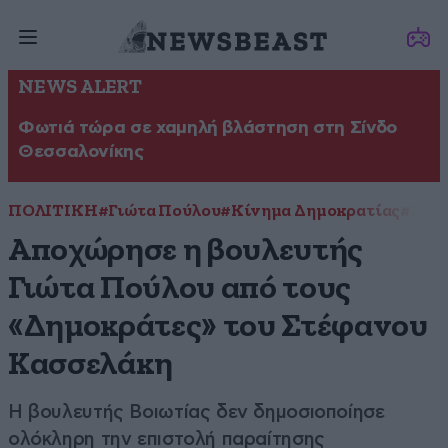
NEWS ALERT
Φωτιά τώρα σε χαμηλή βλάστηση στη Σίνδο
Θεσσαλονίκης
ΠΟΛΙΤΙΚΗ
#Γιώτα Πούλου
#Κίνημα Δημοκρατίας
#Στέ
Αποχώρησε η βουλευτής
Γιώτα Πούλου από τους
«Δημοκράτες» του Στέφανου
Κασσελάκη
Η βουλευτής Βοιωτίας δεν δημοσιοποίησε
ολόκληρη την επιστολή παραίτησης