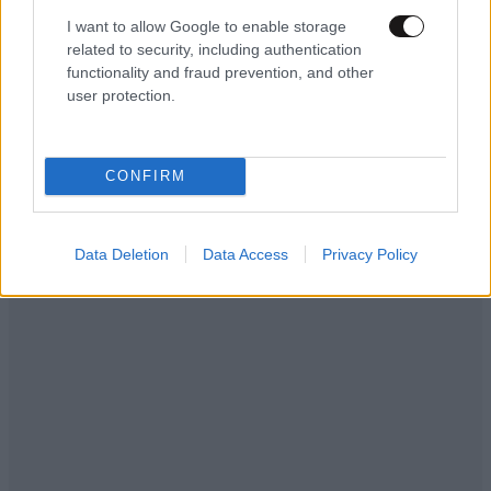
σχέση που θυμίζει σενάριο ταινίας και μετρά
I want to allow Google to enable storage
Απαντήστε
0
0
πάνω από τέσσερα χρόνια
related to security, including authentication
functionality and fraud prevention, and other
user protection.
Αντιπολίτευση
07·07·2026 21:36
CONFIRM
ο τελευταίος να κλείσει την πόρτα.
Απαντήστε
0
0
Data Deletion
Data Access
Privacy Policy