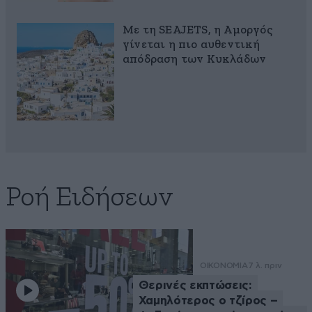
Με τη SEAJETS, η Αμοργός
γίνεται η πιο αυθεντική
απόδραση των Κυκλάδων
Ροή Ειδήσεων
ΟΙΚΟΝΟΜΙΑ
7 λ. πριν
Θερινές εκπτώσεις:
Χαμηλότερος ο τζίρος –