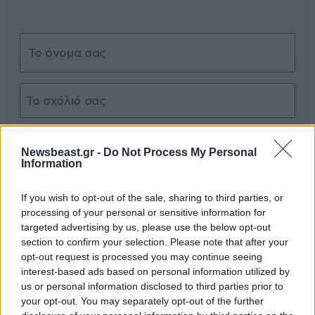
Xαρακτήρες: 0/1000
Newsbeast.gr -
Do Not Process My Personal
Διαβάστε και ακολουθήστε τους κανόνες σχολιασμού
Information
ΠΡΟΣΘΗΚΗ
If you wish to opt-out of the sale, sharing to third parties, or
processing of your personal or sensitive information for
targeted advertising by us, please use the below opt-out
section to confirm your selection. Please note that after your
opt-out request is processed you may continue seeing
Ζαιος
08·07·2026 10:44
interest-based ads based on personal information utilized by
us or personal information disclosed to third parties prior to
Ποια ειναι αυτη ? Εξεπλαγην με την παραιτηση της.
your opt-out. You may separately opt-out of the further