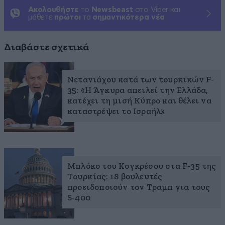
Ακολουθήστε
το
Newsbeast
στο Viber και
μάθετε
πρώτοι
τα
σημαντικότερα νέα
Διαβάστε σχετικά
Νετανιάχου κατά των τουρκικών F-
35: «Η Άγκυρα απειλεί την Ελλάδα,
κατέχει τη μισή Κύπρο και θέλει να
καταστρέψει το Ισραήλ»
Μπλόκο του Κογκρέσου στα F-35 της
Τουρκίας: 18 βουλευτές
προειδοποιούν τον Τραμπ για τους
S-400