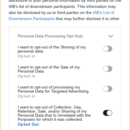
disclosure of your personal information by third parties on the
IAB’s list of downstream participants. This information may
also be disclosed by us to third parties on the
IAB’s List of
Downstream Participants
that may further disclose it to other
third parties.
Please note that this website/app uses one or more Google
Personal Data Processing Opt Outs
services and may gather and store information including but
not limited to your visit or usage behaviour. You may click to
I want to opt-out of the Sharing of my
Για να αντιμετωπιστεί αυτό το ζήτημα, η Ουάσιγκτον
personal data.
grant or deny consent to Google and its third-party tags to
Opted In
θα μπορούσε, θεωρητικά, να προτείνει περιορισμένη
use your data for below specified purposes in below Google
διαμόρφωση των τουρκικών F-35, διαφορετικό
consent section.
I want to opt-out of the Sale of my
Personal Data.
οπλισμό, αυστηρούς όρους χρήσης ή πρόσθετο
Opted In
αμυντικό πακέτο προς το Ισραήλ. Μια τέτοια λύση,
όμως, θα απαιτούσε μακρά διαπραγμάτευση και δεν
I want to opt-out of processing my
Personal Data for Targeted Advertising.
θα έλυνε το πρόβλημα των S-400.
Opted In
I want to opt-out of Collection, Use,
Πώς μπορεί να ανοίξει ο δρόμος για
Retention, Sale, and/or Sharing of my
Personal Data that Is Unrelated with the
τα F-35
Purposes for which it was collected.
Opted Out