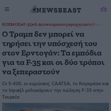
ΚΟΣΜΟΣ
#F-35
#S-400
#κυρώσεις
#μαχητικό
#Ντόναλντ
Ο Τραμπ δεν μπορεί να
τηρήσει την υπόσχεσή του
στον Ερντογάν: Τα εμπόδια
για τα F-35 και οι δύο τρόποι
να ξεπεραστούν
Οι S-400, οι κυρώσεις CAATSA, το Κογκρέσο και
το Ισραήλ μπλοκάρουν την πώληση F-35 στην
Τουρκία