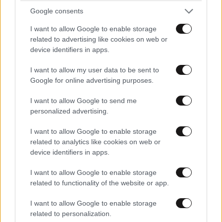
Στην πράξη υπάρχουν
δύο βασικές οδοί:
Google consents
1. Η Τουρκία απομακρύνει πλήρως
I want to allow Google to enable storage
τους S-400
related to advertising like cookies on web or
device identifiers in apps.
Η πιο καθαρή νομικά επιλογή είναι η επαληθεύσιμη
I want to allow my user data to be sent to
απομάκρυνση του συστήματος από την τουρκική
Google for online advertising purposes.
κατοχή. Αυτό θα μπορούσε να γίνει με επιστροφή,
I want to allow Google to send me
καταστροφή ή μεταβίβαση σε τρίτη χώρα, υπό την
personalized advertising.
προϋπόθεση ότι θα απομακρυνθούν μαζί ο
εξοπλισμός, τα υλικά και το σχετικό προσωπικό.
I want to allow Google to enable storage
Στην Ουάσιγκτον έχει συζητηθεί το ενδεχόμενο
related to analytics like cookies on web or
device identifiers in apps.
μεταφοράς των S-400 σε τρίτη χώρα, χωρίς όμως να
έχει οριστικοποιηθεί σχετική συμφωνία.
I want to allow Google to enable storage
related to functionality of the website or app.
Στη συνέχεια θα απαιτούνταν κοινή πιστοποίηση των
υπουργών Εξωτερικών και Άμυνας, τερματισμός των
I want to allow Google to enable storage
related to personalization.
κυρώσεων CAATSA, παρέλευση της περιόδου των 90