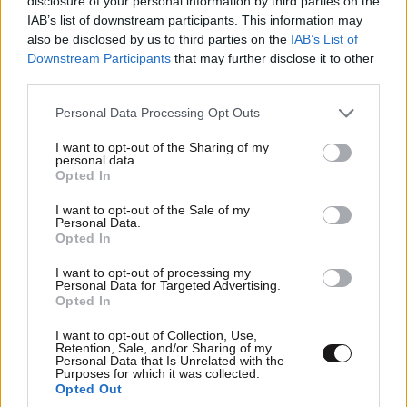
disclosure of your personal information by third parties on the
TRENDING
IAB’s list of downstream participants. This information may
also be disclosed by us to third parties on the
IAB’s List of
Downstream Participants
that may further disclose it to other
third parties.
Please note that this website/app uses one or more Google
Personal Data Processing Opt Outs
services and may gather and store information including but
not limited to your visit or usage behaviour. You may click to
I want to opt-out of the Sharing of my
personal data.
grant or deny consent to Google and its third-party tags to
Opted In
use your data for below specified purposes in below Google
consent section.
I want to opt-out of the Sale of my
Personal Data.
Opted In
I want to opt-out of processing my
Personal Data for Targeted Advertising.
Opted In
ΕΛΛΑΔΑ
07·08·2026 11:26
I want to opt-out of Collection, Use,
Βίντεο-ντοκουμέντο από το θανατηφόρο
Retention, Sale, and/or Sharing of my
Personal Data that Is Unrelated with the
τροχαίο στις Σέρρες: Η στιγμή που το ΙΧ μπαίνει
Purposes for which it was collected.
Opted Out
στο αντίθετο ρεύμα – Ακαριαία πέθαναν γιος