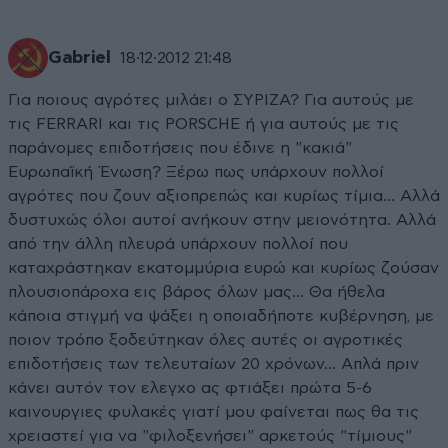
Gabriel
18·12·2012 21:48
Για ποιους αγρότες μιλάει ο ΣΥΡΙΖΑ? Για αυτούς με
τις FERRARI και τις PORSCHE ή για αυτούς με τις
παράνομες επιδοτήσεις που έδινε η "κακιά"
Ευρωπαϊκή Ένωση? Ξέρω πως υπάρχουν πολλοί
αγρότες που ζουν αξιοπρεπώς και κυρίως τίμια... Αλλά
δυστυχώς όλοι αυτοί ανήκουν στην μειονότητα. Αλλά
από την άλλη πλευρά υπάρχουν πολλοί που
καταχράστηκαν εκατομμύρια ευρώ και κυρίως ζούσαν
πλουσιοπάροχα εις βάρος όλων μας... Θα ήθελα
κάποια στιγμή να ψάξει η οποιαδήποτε κυβέρνηση, με
ποιον τρόπο ξοδεύτηκαν όλες αυτές οι αγροτικές
επιδοτήσεις των τελευταίων 20 χρόνων... Απλά πριν
κάνει αυτόν τον ελεγχο ας φτιάξει πρώτα 5-6
καινουργιες φυλακές γιατί μου φαίνεται πως θα τις
χρειαστεί για να "φιλοξενήσει" αρκετούς "τίμιους"