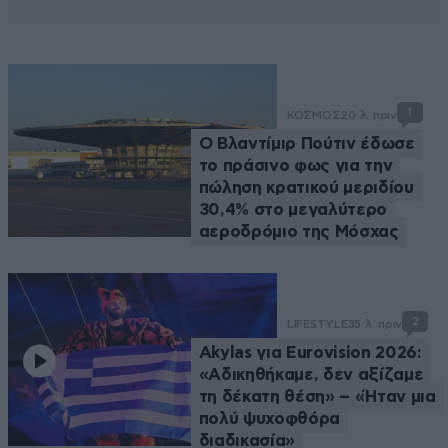
1
ΚΟΣΜΟΣ
20 λ. πριν
Ο Βλαντίμιρ Πούτιν έδωσε
το πράσινο φως για την
πώληση κρατικού μεριδίου
30,4% στο μεγαλύτερο
αεροδρόμιο της Μόσχας
2
LIFESTYLE
35 λ. πριν
Akylas για Eurovision 2026:
«Aδικηθήκαμε, δεν αξίζαμε
τη δέκατη θέση» – «Ήταν μια
πολύ ψυχοφθόρα
διαδικασία»