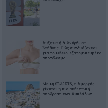
Αυξητική & Ανόρθωση
Στήθους: Πώς συνδυάζονται
για το τέλειο, εξατομικευμένο
αποτέλεσμα
Με τη SEAJETS, η Αμοργός
γίνεται η πιο αυθεντική
απόδραση των Κυκλάδων