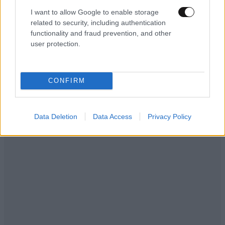
εποπτεία της ελληνικής οικονομίας
I want to allow Google to enable storage
related to security, including authentication
functionality and fraud prevention, and other
user protection.
Ακολουθήστε το
NEWSBEAST
στο
Google News
και μάθετε πρώτοι όλες τις ειδήσεις
CONFIRM
Data Deletion
Data Access
Privacy Policy