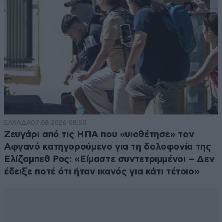
kek
11·02·2017 22:21
Αληθεια,ποσες χιλιαδες ψηφους κερδιζουν οι
ανθελληνες μηπως ξερει καποιος ? Διοτι δε ψηφισαν
το νομο απο αγαπη αλλα για καθαρο εμπλουτισμο της
εκλογικης τους βασης που θα τους ψηφιζει εσαει!
Εκαναν την ιθαγενεια αλισβερίσι οι αθλιοι....
Απαντήστε
3
0
ΕΛΛΑΔΑ
07·08·2026 08:50
Ζευγάρι από τις ΗΠΑ που «υιοθέτησε» τον
Αφγανό κατηγορούμενο για τη δολοφονία της
kek
11·02·2017 22:05
Ελίζαμπεθ Ρος: «Είμαστε συντετριμμένοι – Δεν
έδειξε ποτέ ότι ήταν ικανός για κάτι τέτοιο»
Τα χειρότερα έπονται στα επόμενα χρόνια για τα
παιδιά μας.....Η ΑΠΑΝΤΗΣΗ ΣΤΙΣ ΚΑΛΠΕΣ
ΑΝΘΕΛΛΗΝΕΣ !
Απαντήστε
2
0