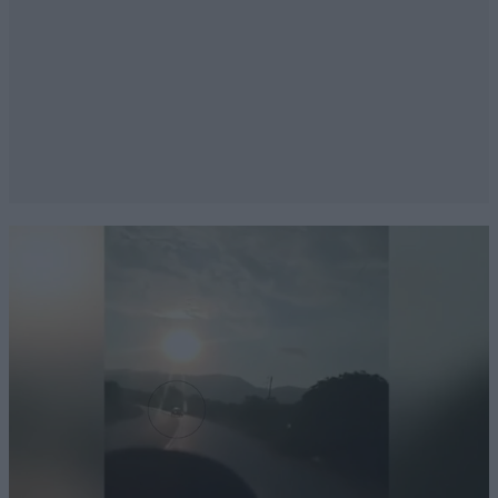
Μπορώ να πάρω Συριακή Ιθαγένεια στην Ελλάδα και
να δικαιούμαι επιδόματα ώς πρόσφυγας?
Απαντήστε
4
0