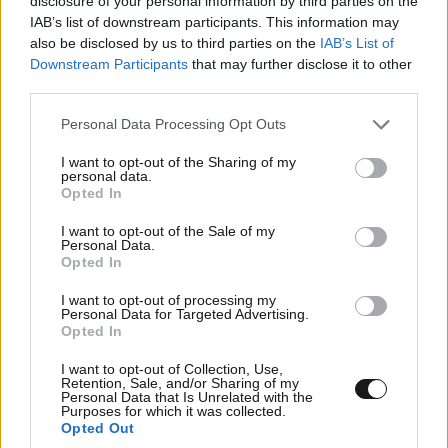
disclosure of your personal information by third parties on the
IAB’s list of downstream participants. This information may
also be disclosed by us to third parties on the
IAB’s List of
Θεσμοθετήθηκε το Ειδικό Χωροταξικό Πλαίσιο
Downstream Participants
that may further disclose it to other
third parties.
για τον τουρισμό – «Στρατηγικό εργαλείο για
βιώσιμη τουριστική ανάπτυξη»
Please note that this website/app uses one or more Google
Personal Data Processing Opt Outs
services and may gather and store information including but
not limited to your visit or usage behaviour. You may click to
I want to opt-out of the Sharing of my
personal data.
grant or deny consent to Google and its third-party tags to
Opted In
use your data for below specified purposes in below Google
consent section.
I want to opt-out of the Sale of my
Personal Data.
Opted In
I want to opt-out of processing my
Personal Data for Targeted Advertising.
Opted In
I want to opt-out of Collection, Use,
Retention, Sale, and/or Sharing of my
Personal Data that Is Unrelated with the
Purposes for which it was collected.
Opted Out