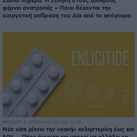
Ζώδια σήμερα: Η Σελήνη στους Διδύμους
φέρνει ανατροπές – Ποιοι δέχονται την
ευεργετική επίδραση του Δία από το απόγευμα;
ΠΡΟΛΗΨΗ & ΘΕΡΑΠΕΙΑ
07·08·2026 07:30
Νέο χάπι ρίχνει την «κακή» χοληστερίνη έως και