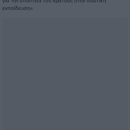
για την εποπτεία του κράτους στην ιδιωτική
εκπαίδευση».