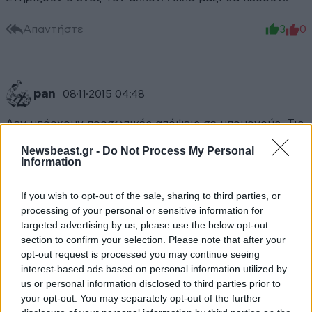
Απαντήστε
3
0
pan
08·11·2015 04:48
Δεν υπάρχουν προσωπικές απόψεις σε υπουργούς. Τις
προσωπικές να τις κρατάν για την παρέα τους.
Newsbeast.gr -
Do Not Process My Personal
Αριστεροί ανθελληνες τουρκοφιλοι θα ανοιξουμε την
Information
Μακρόνησο μόνο για σας. Ή Ελλάδα δεν χώρα άλλους
προδότες είτε από αριστερά είτε από δεξιά...
If you wish to opt-out of the sale, sharing to third parties, or
processing of your personal or sensitive information for
Απαντήστε
5
0
targeted advertising by us, please use the below opt-out
section to confirm your selection. Please note that after your
opt-out request is processed you may continue seeing
interest-based ads based on personal information utilized by
us or personal information disclosed to third parties prior to
Νίκος χασαπης
08·11·2015 02:24
your opt-out. You may separately opt-out of the further