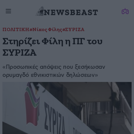
ΠΟΛΙΤΙΚΗ
#Νίκος Φίλης
#ΣΥΡΙΖΑ
Στηρίζει Φίλη η ΠΓ του
ΣΥΡΙΖΑ
«Προσωπικές απόψεις που ξεσήκωσαν
ορυμαγδό εθνικιστικών δηλώσεων»