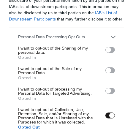
disclosure of your personal information by third parties on the
Αν δεν παινέψεις το σπιτι σου(απλυτοι) θα πέσει να σε
IAB’s list of downstream participants. This information may
πλακωσει
also be disclosed by us to third parties on the
IAB’s List of
Downstream Participants
that may further disclose it to other
Απαντήστε
4
0
third parties.
Please note that this website/app uses one or more Google
Personal Data Processing Opt Outs
services and may gather and store information including but
not limited to your visit or usage behaviour. You may click to
I want to opt-out of the Sharing of my
TRENDING
personal data.
grant or deny consent to Google and its third-party tags to
Opted In
use your data for below specified purposes in below Google
consent section.
I want to opt-out of the Sale of my
Personal Data.
Opted In
I want to opt-out of processing my
Personal Data for Targeted Advertising.
Opted In
I want to opt-out of Collection, Use,
Retention, Sale, and/or Sharing of my
Personal Data that Is Unrelated with the
Purposes for which it was collected.
Opted Out