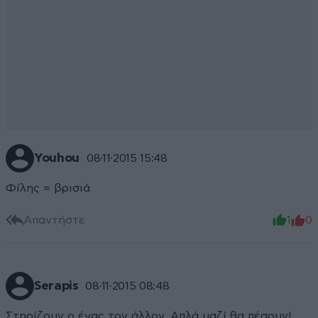
Youhou
08·11·2015 15:48
Φίλης = βρισιά
Απαντήστε
1
0
Serapis
08·11·2015 08:48
Στηρίζουν ο ένας τον άλλον. Απλά μαζί θα πέσουν!.