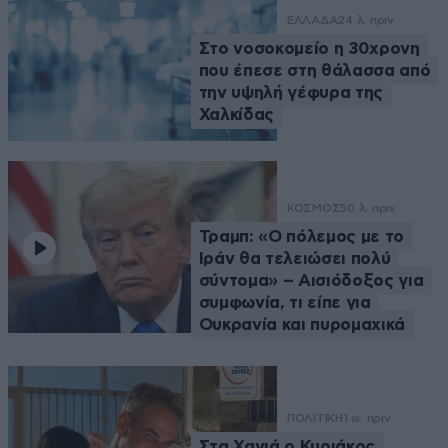
ΕΛΛΑΔΑ
24 λ. πριν
Στο νοσοκομείο η 30χρονη
που έπεσε στη θάλασσα από
την υψηλή γέφυρα της
Χαλκίδας
ΚΟΣΜΟΣ
50 λ. πριν
Τραμπ: «Ο πόλεμος με το
Ιράν θα τελειώσει πολύ
σύντομα» – Αισιόδοξος για
συμφωνία, τι είπε για
Ουκρανία και πυρομαχικά
ΠΟΛΙΤΙΚΗ
1 ω. πριν
Στα Χανιά ο Κυριάκος