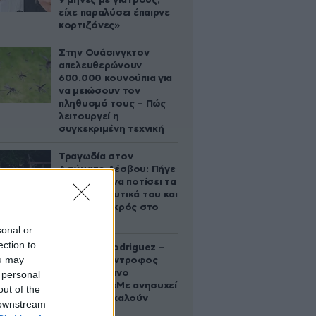
9 μήνες με γιατρούς,
είχε παραλύσει έπαιρνε
κορτιζόνες»
Στην Ουάσινγκτον
απελευθερώνουν
600.000 κουνούπια για
να μειώσουν τον
πληθυσμό τους – Πώς
λειτουργεί η
συγκεκριμένη τεχνική
Τραγωδία στον
Ασώματο Λέσβου: Πήγε
στο κτήμα να ποτίσει τα
οπωροκηπευτικά του και
βρέθηκε νεκρός στο
πηγάδι
sonal or
ection to
Georgina Rodriguez –
ou may
Ξεσπά η σύντροφος
του Κριστιάνο
 personal
Ρονάλντο: «Με ανησυχεί
out of the
που με αποκαλούν
 downstream
χοντρή»