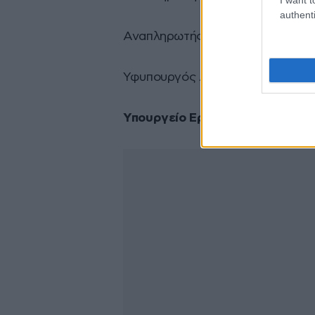
authenti
Αναπληρωτής Υπουργός Έρευνας
Υφυπουργός Αθλητισμού: Σταύρ
Υπουργείο Εργασίας