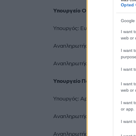
Opted 
Υπουργείο Οικονομικών
Google 
Υπουργός: Ευκλείδης Τσακαλώτο
I want t
web or d
Αναπληρωτής Υπουργός: Δημήτ
I want t
purpose
Αναπληρωτής Υπουργός για θέμ
I want 
Υπουργείο Πολιτισμού, Παιδεί
I want t
web or d
Υπουργός: Αριστείδης Μπαλτάς
I want t
or app.
Αναπληρωτής Υπουργός Πολιτισμ
I want t
Αναπληρωτής Υπουργός Παιδεία
I want t