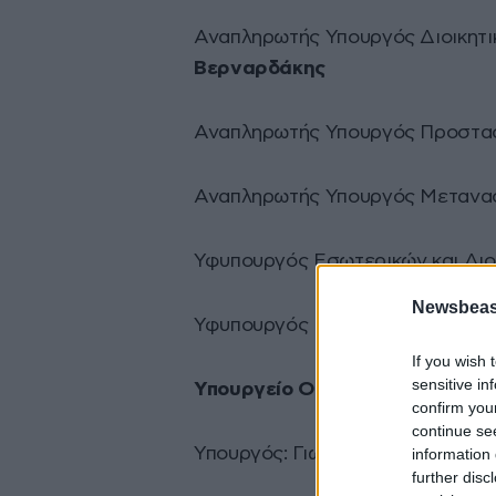
Αναπληρωτής Υπουργός Διοικητι
Βερναρδάκης
Αναπληρωτής Υπουργός Προστασί
Αναπληρωτής Υπουργός Μεταναστ
Υφυπουργός Εσωτερικών και Διο
Newsbeast
Υφυπουργός Μακεδονίας-Θράκης
If you wish 
sensitive in
Υπουργείο Οικονομίας, Υποδομώ
confirm you
continue se
Υπουργός: Γιώργος Σταθάκης
information 
further disc