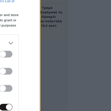
B’s List of
Ο Ντόναλντ Τραμπ
Τζούνιορ εξαγόρασε το
er and store
μερίδιο της Κίμπερλι
to grant or
Γκίλφοϊλ στην πολυτελή
ed purposes
έπαυλη των 13,6 εκατ.
δολαρίων