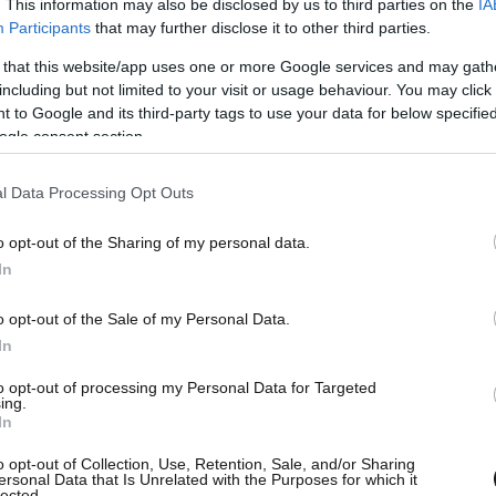
. This information may also be disclosed by us to third parties on the
IA
ν, Μεταφορών και Δικτύων: Χρήστος Σπίρτζης
Participants
that may further disclose it to other third parties.
 that this website/app uses one or more Google services and may gath
ας: Θόδωρος Δρίτσας
including but not limited to your visit or usage behaviour. You may click 
 to Google and its third-party tags to use your data for below specifi
ogle consent section.
ού: Έλενα Κουντουρά
l Data Processing Opt Outs
κρότησης, Περιβάλλοντος και Ενέργειας
o opt-out of the Sharing of my personal data.
In
της
o opt-out of the Sale of my Personal Data.
οντος: Γιάννης Τσιρώνης
In
to opt-out of processing my Personal Data for Targeted
ing.
ής Ανάπτυξης: Βαγγέλης Αποστόλου
In
o opt-out of Collection, Use, Retention, Sale, and/or Sharing
ς: Παναγιώτης Σγουρίδης
ersonal Data that Is Unrelated with the Purposes for which it
lected.