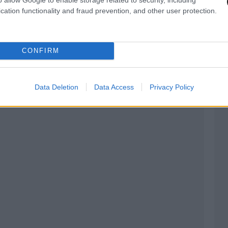
cation functionality and fraud prevention, and other user protection.
 και Καινοτομίας: Κώστας Φωτάκης
CONFIRM
ος Κοντονής
Data Deletion
Data Access
Privacy Policy