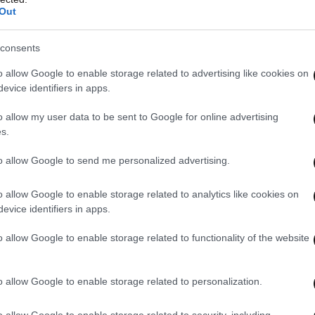
Out
consents
ς
o allow Google to enable storage related to advertising like cookies on
evice identifiers in apps.
ρης Μάρδας
o allow my user data to be sent to Google for online advertising
s.
ατα εσόδων:
Τρύφων Αλεξιάδης
to allow Google to send me personalized advertising.
ας και Θρησκευμάτων
o allow Google to enable storage related to analytics like cookies on
evice identifiers in apps.
o allow Google to enable storage related to functionality of the website
ού: Νίκος Ξυδάκης
o allow Google to enable storage related to personalization.
ς: Τάσος Κουράκης
o allow Google to enable storage related to security, including