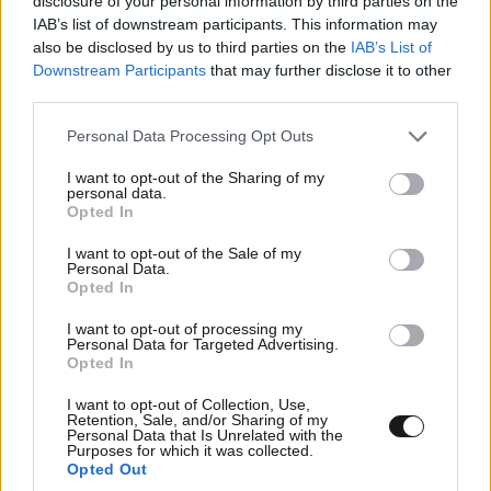
disclosure of your personal information by third parties on the
IAB’s list of downstream participants. This information may
also be disclosed by us to third parties on the
IAB’s List of
Downstream Participants
that may further disclose it to other
third parties.
Please note that this website/app uses one or more Google
Personal Data Processing Opt Outs
services and may gather and store information including but
not limited to your visit or usage behaviour. You may click to
I want to opt-out of the Sharing of my
personal data.
grant or deny consent to Google and its third-party tags to
Opted In
use your data for below specified purposes in below Google
consent section.
I want to opt-out of the Sale of my
Στα Χανιά ο Κυριάκος Μητσοτάκης – Βραδινή
Personal Data.
Opted In
έξοδος με τη σύζυγό του Μαρέβα
I want to opt-out of processing my
Personal Data for Targeted Advertising.
Opted In
I want to opt-out of Collection, Use,
Retention, Sale, and/or Sharing of my
Ακολουθήστε το
NEWSBEAST
στο
Google News
Personal Data that Is Unrelated with the
Purposes for which it was collected.
και μάθετε πρώτοι όλες τις ειδήσεις
Opted Out