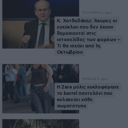
ΠΟΛΙΤΙΚΗ
9 λ. πριν
Κ. Χατδηδάκης: Άκυρες οι
εγκύκλιοι που δεν έχουν
δημοσιευτεί στις
ιστοσελίδες των φορέων –
Τι θα ισχύει από 1η
Οκτωβρίου
ΜΟΔΑ
14 λ. πριν
Η Zara μόλις κυκλοφόρησε
το barrel παντελόνι που
κολακεύει κάθε
σωματότυπο