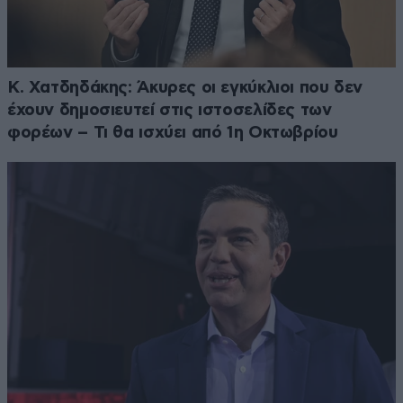
Κ. Χατδηδάκης: Άκυρες οι εγκύκλιοι που δεν
έχουν δημοσιευτεί στις ιστοσελίδες των
φορέων – Τι θα ισχύει από 1η Οκτωβρίου