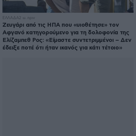
ΕΛΛΑΔΑ
2 ω. πριν
Τονι
18·06·2026 22:12
Ζευγάρι από τις ΗΠΑ που «υιοθέτησε» τον
Αφγανό κατηγορούμενο για τη δολοφονία της
🤬🤬🤬🤬🤬🤬😢
Ελίζαμπεθ Ρος: «Είμαστε συντετριμμένοι – Δεν
Απαντήστε
0
0
έδειξε ποτέ ότι ήταν ικανός για κάτι τέτοιο»
Πράσινος ΣΥΡΙΖΑ
18·06·2026 15:47
Πόσους αποτυχημένους θα μαζέψει το ΠΑΣΟΚ λέτε;
Απαντήστε
0
0