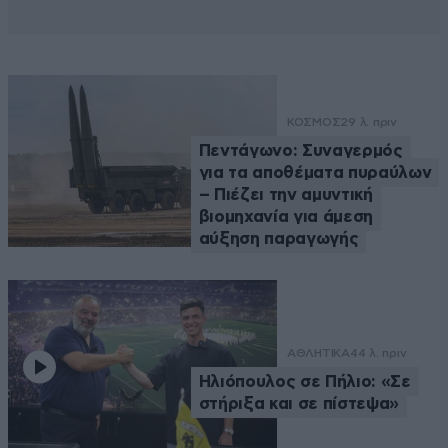
ΚΟΣΜΟΣ
29 λ. πριν
Πεντάγωνο: Συναγερμός
για τα αποθέματα πυραύλων
– Πιέζει την αμυντική
βιομηχανία για άμεση
αύξηση παραγωγής
ΑΘΛΗΤΙΚΑ
44 λ. πριν
Ηλιόπουλος σε Πήλιο: «Σε
στήριξα και σε πίστεψα»