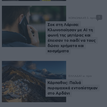
1
ΚΟΙΝΩΝΙΑ
45 λ. πριν
Σοκ στη Λάρισα:
Κλωνοποίησαν με AI τη
φωνή της μητέρας και
έπεισαν το παιδί να τους
δώσει χρήματα και
κοσμήματα
ΕΛΛΑΔΑ
1 ω. πριν
Κάρπαθος: Παλιά
πυρομαχικά εντοπίστηκαν
στο Αρδάνι