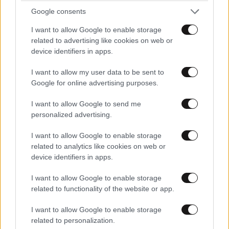
Απαντήστε
0
0
φιλιά με τον Βύρωνα Βασιλειάδη: «Καμία στιγμή
Google consents
ευτυχίας δεδομένη»
I want to allow Google to enable storage
related to advertising like cookies on web or
Eggs.
23·05·2025 18:30
device identifiers in apps.
Ρε συρεγγελα πρόσεχε λίγο με πήραν τα σκάγια
I want to allow my user data to be sent to
κρέμεται και ένα μακαρόνι παστίτσιου στο Στομας.
Google for online advertising purposes.
I want to allow Google to send me
Απαντήστε
0
0
personalized advertising.
I want to allow Google to enable storage
related to analytics like cookies on web or
device identifiers in apps.
I want to allow Google to enable storage
related to functionality of the website or app.
I want to allow Google to enable storage
related to personalization.