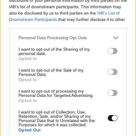
disclosure of your personal information by third parties on the
IAB’s list of downstream participants. This information may
Απαντήστε
0
0
also be disclosed by us to third parties on the
IAB’s List of
Downstream Participants
that may further disclose it to other
TRENDING
third parties.
Please note that this website/app uses one or more Google
Personal Data Processing Opt Outs
Used.
23·05·2025 18:52
services and may gather and store information including but
not limited to your visit or usage behaviour. You may click to
I want to opt-out of the Sharing of my
personal data.
Που τα πουλάτε αυτά ποτέ δε θα αρχίσετε τη δίκη
grant or deny consent to Google and its third-party tags to
Opted In
ούτε σε δύο χρόνια
use your data for below specified purposes in below Google
consent section.
I want to opt-out of the Sale of my
Personal Data.
Απαντήστε
0
0
Opted In
I want to opt-out of processing my
Personal Data for Targeted Advertising.
Opted In
Jcb.
23·05·2025 18:40
I want to opt-out of Collection, Use,
70χιλιαδες μόνο τα τέσσερα μισό χρόνια ΣΥΡΙΖΑ τα
Retention, Sale, and/or Sharing of my
Personal Data that Is Unrelated with the
υπόλοιπα 112 χρόνια
LIFESTYLE
08·08·2026 19:12
Purposes for which it was collected.
Εριέττα Κούρκουλου – Τα 33α γενέθλια και τα
Opted Out