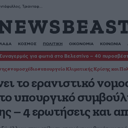
Μύρων, Τριαντάφυλλος, Τριανταφυλλιά, Φυλλιώ, Ρόζα
ΛΑΔΑ
ΚΟΣΜΟΣ
ΠΟΛΙΤΙΚΗ
ΟΙΚΟΝΟΜΙΑ
ΚΟΙΝΩΝΙΑ
Συναγερμός για φωτιά στο Βελεστίνο – 40 πυροσβέστ
νης
#νομοσχέδιο
#υπουργείο Κλιματικής Κρίσης και Πο
νει το ερανιστικό νομο
το υπουργικό συμβούλ
ς – 4 ερωτήσεις και α