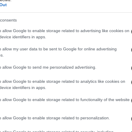
ε κατάσταση έκτακτης ανάγκης
διαρκεί μόλις
Out
όδιοι φορείς να μην προλαβαίνουν να προβούν
ργειών και νομικών πράξεων για την
consents
α ζητούν διαρκώς παρατάσεις.
Με τις
o allow Google to enable storage related to advertising like cookies on
άσταση έκτακτης ανάγκης θα μπορεί να διαρκεί
evice identifiers in apps.
 πρώτη φορά και ένα ανώτατο όριο 3 ετών, προς
o allow my user data to be sent to Google for online advertising
νων καταστάσεων
. Επιπλέον, παρέχεται η
s.
ες να εισηγούνται
οι ίδιοι την κήρυξη
μιας
to allow Google to send me personalized advertising.
 ορίων ενός δήμου σε κατάσταση έκτακτης
ς τους.
o allow Google to enable storage related to analytics like cookies on
evice identifiers in apps.
o allow Google to enable storage related to functionality of the website
o allow Google to enable storage related to personalization.
o allow Google to enable storage related to security, including