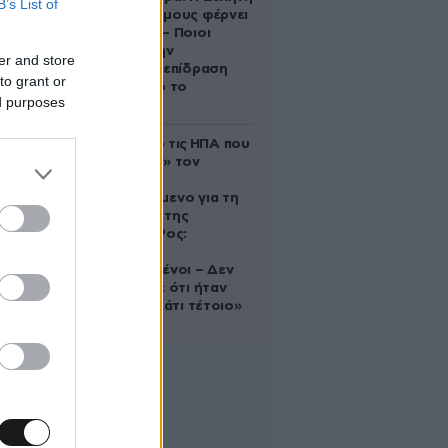
B’s List of
στους Διδύμους φέρνει
ανατροπές – Ποιοι
δέχονται την
er and store
ευεργετική επίδραση
to grant or
του Δία από το
ed purposes
απόγευμα;
Ζευγάρι από τις ΗΠΑ που
«υιοθέτησε» τον
Αφγανό
κατηγορούμενο για τη
δολοφονία της
Ελίζαμπεθ Ρος:
«Είμαστε
συντετριμμένοι – Δεν
έδειξε ποτέ ότι ήταν
ικανός για κάτι τέτοιο»