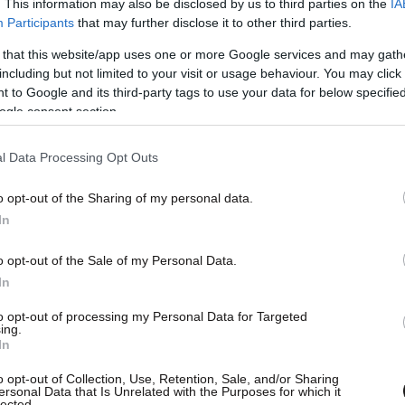
. This information may also be disclosed by us to third parties on the
IA
ξιωματικών,
στ) η κλήση
περισσότερων
Participants
that may further disclose it to other third parties.
ς εξετάσεις για την πρόσληψη πυροσβεστών
 that this website/app uses one or more Google services and may gath
 την ετοιμότητά τους σε περίπτωση ανάγκης
including but not limited to your visit or usage behaviour. You may click 
ή
διακριτικής ευχέρειας στον
γενικό γραμματέα
 to Google and its third-party tags to use your data for below specifi
καθορισμό θεμάτων φοίτησης αξιωματικών του
ogle consent section.
οκειμένου να λαμβάνονται υπόψη οι κατά
ηρεσιακές ανάγκες του Πυροσβεστικού Σώματος.
l Data Processing Opt Outs
o opt-out of the Sharing of my personal data.
ατικής Κρίσης και Πολιτικής Προστασίας, σε
In
ερις ερωτήσεις
σχετικά με τα προβλήματα που
 επιδιωκόμενους στόχους και το περιεχόμενό του.
o opt-out of the Sale of my Personal Data.
In
απαντήσεις για το σχέδιο νόμου:
to opt-out of processing my Personal Data for Targeted
ing.
In
έκτακτης ανάγκης;
o opt-out of Collection, Use, Retention, Sale, and/or Sharing
ersonal Data that Is Unrelated with the Purposes for which it
lected.