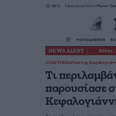
Σήμερα
γιορτάζουν:
ΡΟΗ ΕΙΔΗΣΕΩΝ
ΕΛ
NEWS ALERT
Βόλος: 
ΠΟΛΙΤΙΚΗ
#Γιάννης Κεφαλογιάν
Τι περιλαμβά
παρουσίασε σ
Κεφαλογιάννη