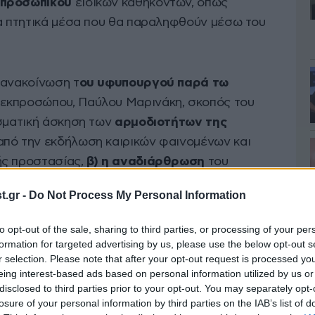
 προσωπικού
ειδικών καθηκόντων, όπως
τα πτητικά μέσα που θα παραληφθούν μέσω του
 ανακοίνωση τ
ου υφυπουργού παρά τω
 εκπροσώπου, Παύλου Μαρινάκη, σκοπός του
σματική άσκηση των
αρμοδιοτήτων της
από την εκδήλωση καιρικών φαινομένων και
ής προστασίας,
β) η αναδιάρθρωση
του
άγκης πολιτικής προστασίας τοπικής κλίμακας,
γ)
.gr -
Do Not Process My Personal Information
των πρόσληψης προσωπικού στην
Υπηρεσία
 τη γρήγορη προσαρμογή στις ανελαστικές
to opt-out of the sale, sharing to third parties, or processing of your per
ικής προστασίας,
δ) η επιτάχυνση
της
formation for targeted advertising by us, please use the below opt-out s
r selection. Please note that after your opt-out request is processed y
τικού προσωπικού ειδικών καθηκόντων, για την
eing interest-based ads based on personal information utilized by us or
αι την αποδέσμευση επιχειρησιακού
disclosed to third parties prior to your opt-out. You may separately opt-
κοντα,
ε) η ενίσχυση,
ειδικότερα, του
losure of your personal information by third parties on the IAB’s list of