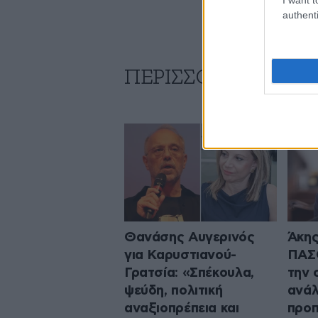
authenti
ΠΕΡΙΣΣΟΤΕΡΑ ΑΠΟ
Θανάσης Αυγερινός
Άκης
για Καρυστιανού-
ΠΑΣ
Γρατσία: «Σπέκουλα,
την 
ψεύδη, πολιτική
ανάλ
αναξιοπρέπεια και
προ