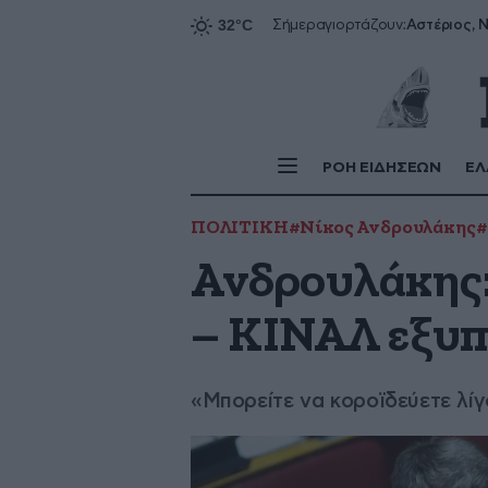
Αστέριος, Ν
Σήμερα
γιορτάζουν:
ΡΟΗ ΕΙΔΗΣΕΩΝ
ΕΛ
ΠΟΛΙΤΙΚΗ
#Νίκος Ανδρουλάκης
Ανδρουλάκης:
– ΚΙΝΑΛ εξυπ
«Μπορείτε να κοροϊδεύετε λίγ