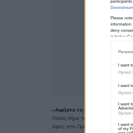
participants
Downstream 
Please note
information 
deny consent
in below Go
Persona
I want t
Opted 
I want t
Opted 
I want 
Advertis
«
Αφήστε τη γλώσσα Βελόπουλου
Opted 
Ποιός πήρε το υλικό, ποιός το χά
I want t
ώρες στο Πρώτο Θέμα;», ανέφερε
of my P
was col