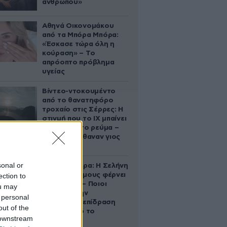
ανθρώπου»
Αθηνά Οικονομάκου
από τα Μπόρα Μπόρα:
«Έσκασε τώρα όλη η
κούραση» – Το
απρόοπτο πρόβλημα
υγείας
Βίντεο-ντοκουμέντο
από το θανατηφόρο
τροχαίο στις Σέρρες: Η
στιγμή που το ΙΧ μπαίνει
στο αντίθετο ρεύμα –
Ακαριαία πέθαναν γιος
και μητέρα
sonal or
Ζώδια σήμερα: Η Σελήνη
στους Διδύμους φέρνει
ection to
ανατροπές – Ποιοι
ou may
δέχονται την
 personal
ευεργετική επίδραση
out of the
του Δία από το
 downstream
απόγευμα;