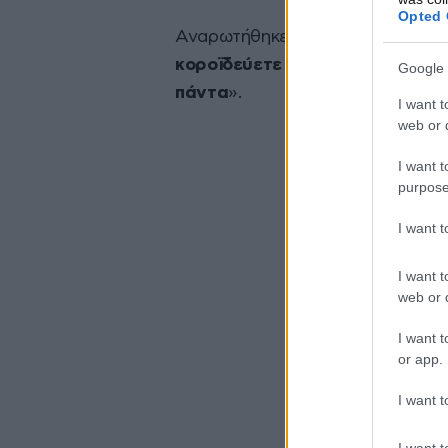
Opted 
Αναρωτήθηκε άν ήταν το μακρύ χέ
κοροϊδεύετε λίγους για καιρό α
Google 
πάντα
».
I want t
web or d
I want t
purpose
I want 
I want t
web or d
I want t
or app.
I want t
I want t