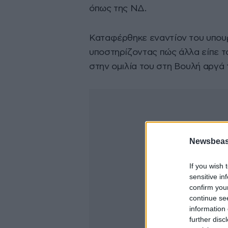
όπως της ΝΔ.
Καταφέρθηκε εναντίον του υπου
υποστηρίζοντας πώς άλλα είπε το
στην ομιλία του στη Βουλή αργά 
Newsbeast
If you wish 
sensitive in
confirm you
continue se
information 
further disc