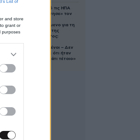
B’s List of
Ζευγάρι από τις ΗΠΑ
που «υιοθέτησε» τον
er and store
Αφγανό
to grant or
κατηγορούμενο για τη
δολοφονία της
ed purposes
Ελίζαμπεθ Ρος:
«Είμαστε
συντετριμμένοι – Δεν
έδειξε ποτέ ότι ήταν
ικανός για κάτι τέτοιο»