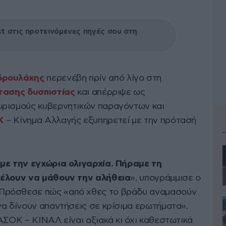
 στις προτεινόμενες πηγές σου στη
δρουλάκης
περενέβη πρίν από λίγο στη
τασης δυσπιστίας
και απέρριψε ως
υρισμούς κυβερνητικών παραγόντων και
Κ
– Κίνημα Αλλαγής εξυπηρετεί με την πρότασή
 με την εγχώρια ολιγαρχία. Πήραμε τη
θέλουν να μάθουν την αλήθεια
», υπογράμμισε ο
Πρόσθεσε πώς «από χθες το βράδυ αναμασούν
να δίνουν απαντήσεις σε κρίσιμα ερωτήματα».
ΑΣΟΚ – ΚΙΝΑΛ είναι αξιακά κι όχι καθεστωτικά