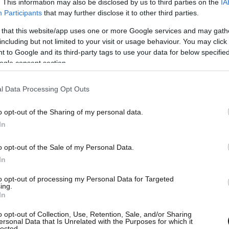
. This information may also be disclosed by us to third parties on the
IA
Participants
that may further disclose it to other third parties.
 that this website/app uses one or more Google services and may gath
including but not limited to your visit or usage behaviour. You may click 
 to Google and its third-party tags to use your data for below specifi
ogle consent section.
l Data Processing Opt Outs
o opt-out of the Sharing of my personal data.
In
o opt-out of the Sale of my Personal Data.
In
to opt-out of processing my Personal Data for Targeted
ing.
 κι απαντήστε σε τρία καθαρά ερωτήματα:
In
λκευσε και ποιός το διοχέτευσε, από τις πρώτες
o opt-out of Collection, Use, Retention, Sale, and/or Sharing
 ο κ. Ανδρουλάκης.
ersonal Data that Is Unrelated with the Purposes for which it
lected.