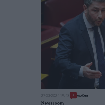
27·03·2024 19:48
σχόλια
3
Newsroom