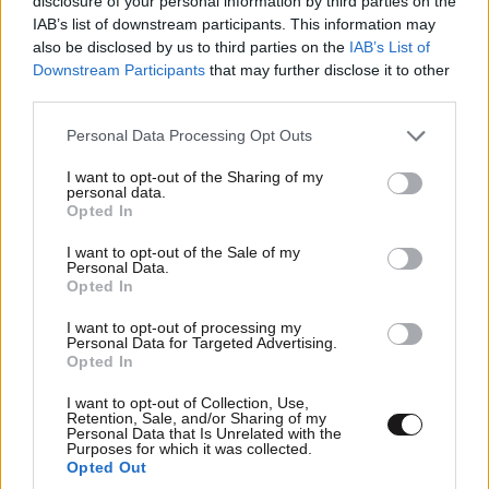
disclosure of your personal information by third parties on the
IAB’s list of downstream participants. This information may
also be disclosed by us to third parties on the
IAB’s List of
Downstream Participants
that may further disclose it to other
third parties.
Please note that this website/app uses one or more Google
Personal Data Processing Opt Outs
services and may gather and store information including but
not limited to your visit or usage behaviour. You may click to
I want to opt-out of the Sharing of my
personal data.
grant or deny consent to Google and its third-party tags to
Opted In
use your data for below specified purposes in below Google
consent section.
I want to opt-out of the Sale of my
Personal Data.
Opted In
I want to opt-out of processing my
Personal Data for Targeted Advertising.
Opted In
I want to opt-out of Collection, Use,
Retention, Sale, and/or Sharing of my
Personal Data that Is Unrelated with the
Purposes for which it was collected.
Opted Out