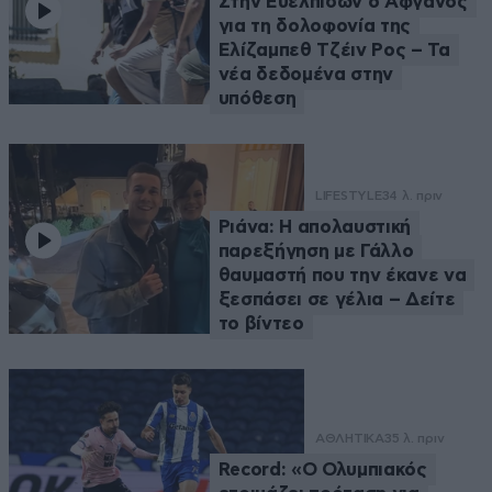
Στην Ευελπίδων ο Αφγανός
για τη δολοφονία της
Ελίζαμπεθ Τζέιν Ρος – Τα
νέα δεδομένα στην
υπόθεση
LIFESTYLE
34 λ. πριν
Ριάνα: Η απολαυστική
παρεξήγηση με Γάλλο
θαυμαστή που την έκανε να
ξεσπάσει σε γέλια – Δείτε
το βίντεο
ΑΘΛΗΤΙΚΑ
35 λ. πριν
Record: «Ο Ολυμπιακός