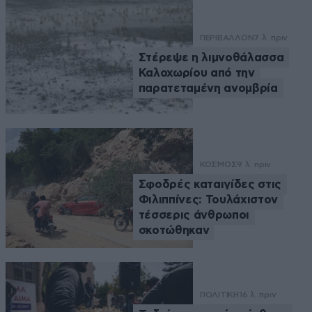
ΠΕΡΙΒΑΛΛΟΝ
7 λ. πριν
Στέρεψε η λιμνοθάλασσα
Καλοχωρίου από την
παρατεταμένη ανομβρία
ΚΟΣΜΟΣ
9 λ. πριν
Σφοδρές καταιγίδες στις
Φιλιππίνες: Τουλάχιστον
τέσσερις άνθρωποι
σκοτώθηκαν
ΠΟΛΙΤΙΚΗ
16 λ. πριν