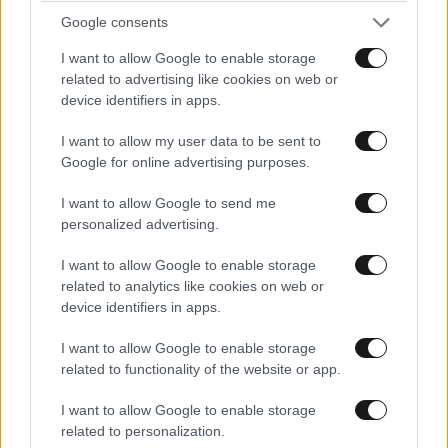
Google consents
I want to allow Google to enable storage
related to advertising like cookies on web or
device identifiers in apps.
LIFESTYLE
05·08·2026 17:48
I want to allow my user data to be sent to
Παλάτι Marivent: Πώς οι κληρονόμοι του
Google for online advertising purposes.
Ιωάννη Σαριδάκη αφαίρεσαν 1.300 έργα τέχνης
από τη βασιλική οικογένεια της Ισπανίας
I want to allow Google to send me
personalized advertising.
I want to allow Google to enable storage
related to analytics like cookies on web or
device identifiers in apps.
I want to allow Google to enable storage
related to functionality of the website or app.
I want to allow Google to enable storage
related to personalization.