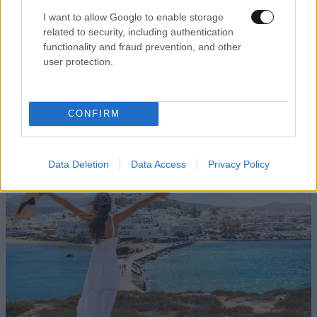
I want to allow Google to enable storage
related to security, including authentication
functionality and fraud prevention, and other
user protection.
ΠΟΛΙΤΙΚΗ
06·08·2026 06:19
Πώς σχεδιάζει η κυβέρνηση να κλείσει τους
ανοιχτούς λογαριασμούς με Λιβύη, Αλβανία και
CONFIRM
Τουρκία για τη χάραξη ΑΟΖ
Data Deletion
Data Access
Privacy Policy