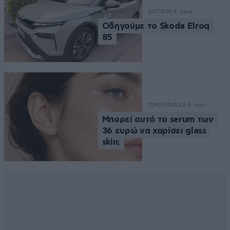
AUTO
18 λ. πριν
Οδηγούμε το Skoda Elroq
85
ΟΜΟΡΦΙΑ
24 λ. πριν
Μπορεί αυτό το serum των
36 ευρώ να χαρίσει glass
skin;