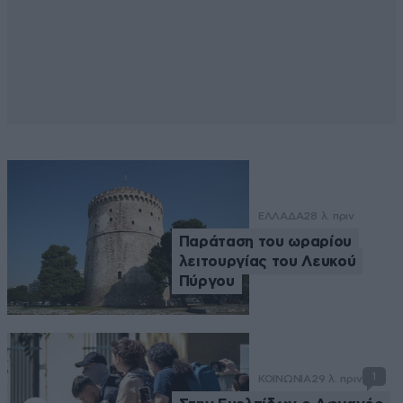
ΕΛΛΑΔΑ
28 λ. πριν
Παράταση του ωραρίου
λειτουργίας του Λευκού
Πύργου
1
ΚΟΙΝΩΝΙΑ
29 λ. πριν