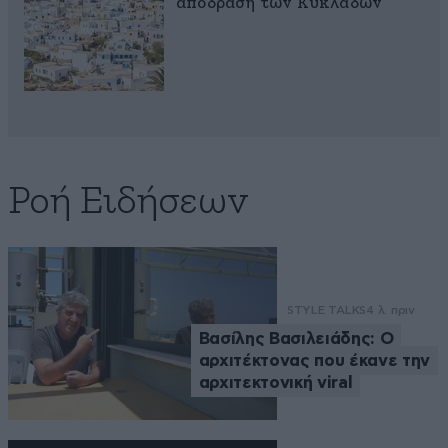
απόδραση των Κυκλάδων
Ροή Ειδήσεων
STYLE TALKS
4 λ. πριν
Βασίλης Βασιλειάδης: Ο
αρχιτέκτονας που έκανε την
αρχιτεκτονική viral