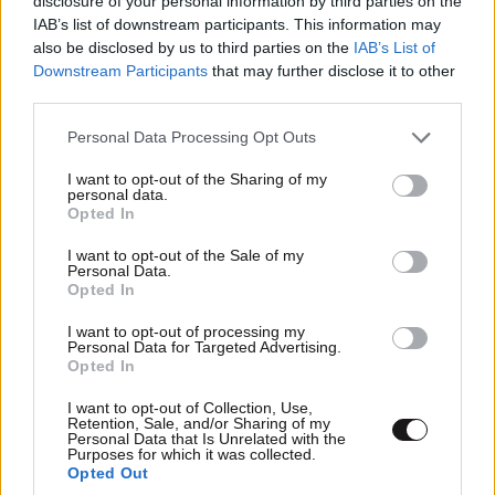
disclosure of your personal information by third parties on the
IAB’s list of downstream participants. This information may
also be disclosed by us to third parties on the
IAB’s List of
Downstream Participants
that may further disclose it to other
Xαρακτήρες: 0/1000
third parties.
Διαβάστε και ακολουθήστε τους κανόνες σχολιασμού
Please note that this website/app uses one or more Google
Personal Data Processing Opt Outs
services and may gather and store information including but
ΠΡΟΣΘΗΚΗ
not limited to your visit or usage behaviour. You may click to
I want to opt-out of the Sharing of my
personal data.
grant or deny consent to Google and its third-party tags to
Opted In
use your data for below specified purposes in below Google
consent section.
I want to opt-out of the Sale of my
Personal Data.
TRENDING
Opted In
I want to opt-out of processing my
Personal Data for Targeted Advertising.
Opted In
I want to opt-out of Collection, Use,
Retention, Sale, and/or Sharing of my
Personal Data that Is Unrelated with the
Purposes for which it was collected.
Opted Out