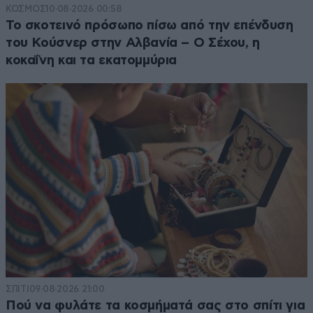
ΚΟΣΜΟΣ
10·08·2026 00:58
Το σκοτεινό πρόσωπο πίσω από την επένδυση
του Κούσνερ στην Αλβανία – Ο Σέχου, η
κοκαΐνη και τα εκατομμύρια
ΣΠΙΤΙ
09·08·2026 21:00
Πού να φυλάτε τα κοσμήματά σας στο σπίτι για