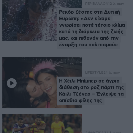
ΠΕΡΙΒΑΛΛΟΝ
12 λ. πριν
Ρεκόρ ζέστης στη Δυτική
Ευρώπη: «Δεν είχαμε
γνωρίσει ποτέ τέτοιο κλίμα
κατά τη διάρκεια της ζωής
μας, και πιθανόν από την
έναρξη του πολιτισμού»
LIFESTYLE
24 λ. πριν
Η Χέιλι Μπίμπερ σε άγρια
διάθεση στο ροζ πάρτι της
Κάιλι Τζένερ – Έγλειψε τα
οπίσθια φίλης της
ΑΘΛΗΤΙΚΑ
24 λ. πριν