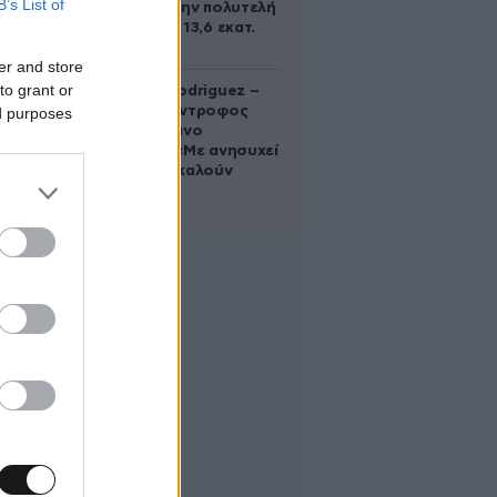
B’s List of
Γκίλφοϊλ στην πολυτελή
έπαυλη των 13,6 εκατ.
δολαρίων
er and store
to grant or
Georgina Rodriguez –
Ξεσπά η σύντροφος
ed purposes
του Κριστιάνο
Ρονάλντο: «Με ανησυχεί
που με αποκαλούν
χοντρή»