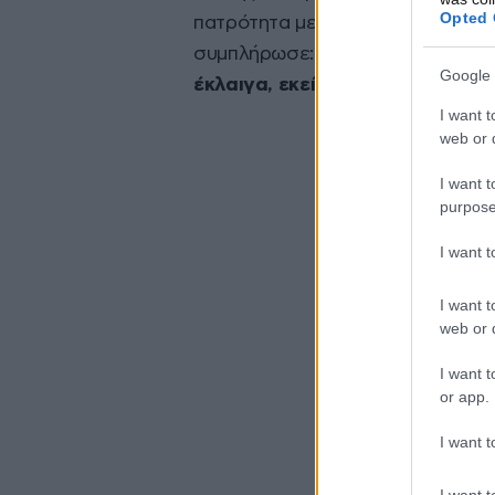
Opted 
πατρότητα με έχει κάνει βούτυρο
συμπλήρωσε: «
Έχω περάσει ανδρ
Google 
έκλαιγα, εκεί καταλαβαίνεις τι 
I want t
web or d
I want t
purpose
I want 
I want t
web or d
I want t
or app.
I want t
I want t