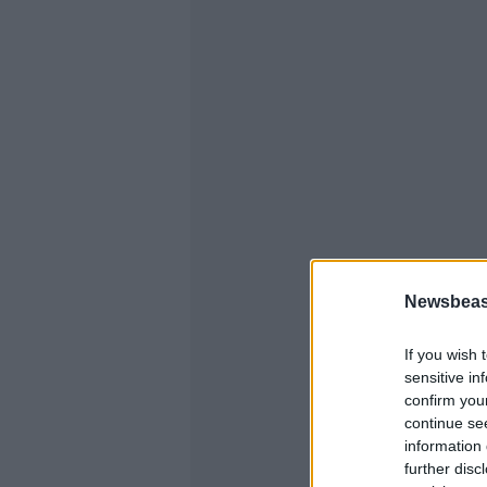
Newsbeast
If you wish 
sensitive in
confirm you
continue se
information 
further disc