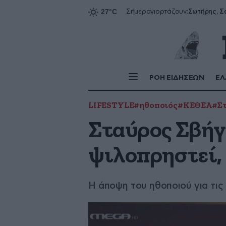
Σήμερα
γιορτάζουν:
ΡΟΗ ΕΙΔΗΣΕΩΝ
ΕΛ
LIFESTYLE
#ηθοποιός
#ΚΕΘΕΑ
#Στ
Σταύρος Σβήγ
ψιλοπρηστεί, 
Η άποψη του ηθοποιού για τις