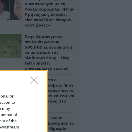
συγκατοίκηση με τη
Ρούλα Κορομηλά: «Ήταν
9 μήνες με γιατρούς,
είχε παραλύσει έπαιρνε
κορτιζόνες»
Στην Ουάσινγκτον
απελευθερώνουν
600.000 κουνούπια για
να μειώσουν τον
πληθυσμό τους – Πώς
λειτουργεί η
συγκεκριμένη τεχνική
Τραγωδία στον
Ασώματο Λέσβου: Πήγε
στο κτήμα να ποτίσει τα
sonal or
οπωροκηπευτικά του και
βρέθηκε νεκρός στο
ection to
πηγάδι
ou may
 personal
Ο Ντόναλντ Τραμπ
out of the
Τζούνιορ εξαγόρασε το
 downstream
μερίδιο της Κίμπερλι