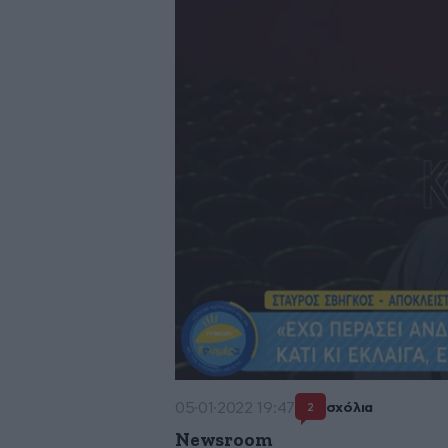
05·01·2022 19:47
σχόλια
2
Newsroom