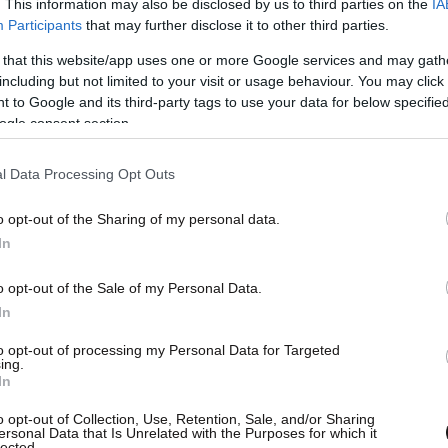
. This information may also be disclosed by us to third parties on the
IA
Participants
that may further disclose it to other third parties.
 that this website/app uses one or more Google services and may gath
including but not limited to your visit or usage behaviour. You may click 
 to Google and its third-party tags to use your data for below specifi
ogle consent section.
l Data Processing Opt Outs
ολοχεία»
o opt-out of the Sharing of my personal data.
ουμε όλοι, η δημοσιογραφία μπερδεύεται και
In
μενα και την είδηση,
φτιάχνει κάπως πιο
o opt-out of the Sale of my Personal Data.
ήσει.
Μπορεί να έχω κάνει, αλλά έχει μεγάλη
In
 χρήστης είναι αυτός που έχει μια συνέχεια
to opt-out of processing my Personal Data for Targeted
γάλη η διαφορά από το να πεις πως έχω
ing.
In
 Σταύρος Σβήγκος.
o opt-out of Collection, Use, Retention, Sale, and/or Sharing
ersonal Data that Is Unrelated with the Purposes for which it
 του πατέρα που τον έχει αλλάξει. «Η
lected.