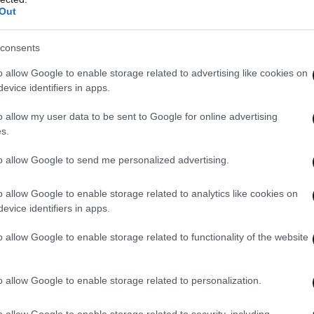
Out
, βλέπω διαφήμιση και κλαίω» τόνισε και
ολοχεία, είχα ψιλοπρηστεί, έβλεπα κάτι και
consents
θα πει αγάπη»
.
o allow Google to enable storage related to advertising like cookies on
evice identifiers in apps.
o allow my user data to be sent to Google for online advertising
s.
to allow Google to send me personalized advertising.
o allow Google to enable storage related to analytics like cookies on
evice identifiers in apps.
o allow Google to enable storage related to functionality of the website
o allow Google to enable storage related to personalization.
o allow Google to enable storage related to security, including