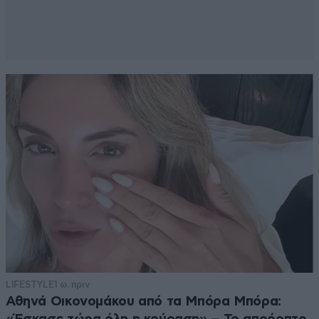
LIFESTYLE
1 ω. πριν
Αθηνά Οικονομάκου από τα Μπόρα Μπόρα: