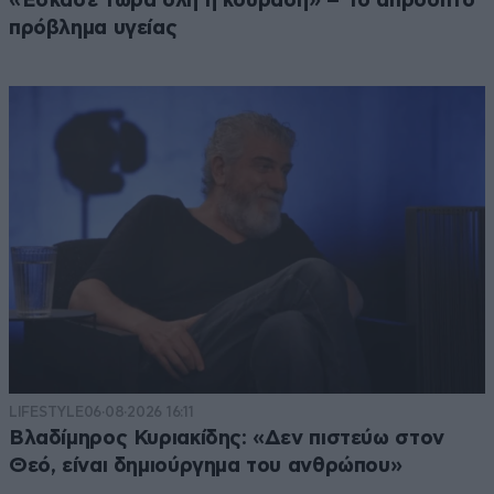
«Έσκασε τώρα όλη η κούραση» – Το απρόοπτο
πρόβλημα υγείας
LIFESTYLE
06·08·2026 16:11
Βλαδίμηρος Κυριακίδης: «Δεν πιστεύω στον
Θεό, είναι δημιούργημα του ανθρώπου»