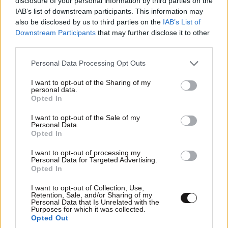
disclosure of your personal information by third parties on the
IAB’s list of downstream participants. This information may
also be disclosed by us to third parties on the
IAB’s List of
Downstream Participants
that may further disclose it to other
third parties.
Please note that this website/app uses one or more Google
Personal Data Processing Opt Outs
services and may gather and store information including but
not limited to your visit or usage behaviour. You may click to
I want to opt-out of the Sharing of my
personal data.
grant or deny consent to Google and its third-party tags to
Opted In
use your data for below specified purposes in below Google
consent section.
I want to opt-out of the Sale of my
Personal Data.
Opted In
I want to opt-out of processing my
Personal Data for Targeted Advertising.
Opted In
Γιώργος Λιάγκας – Μαρία Αντωνά: Το
I want to opt-out of Collection, Use,
Retention, Sale, and/or Sharing of my
φωτογραφικό άλμπουμ των διακοπών τους σε
Personal Data that Is Unrelated with the
Μύκονο και Τήνο
Purposes for which it was collected.
Opted Out