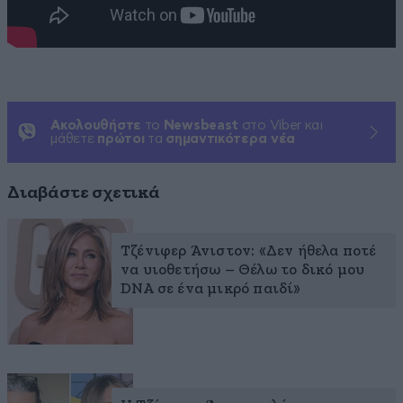
Ακολουθήστε
το
Newsbeast
στο Viber και
μάθετε
πρώτοι
τα
σημαντικότερα νέα
Διαβάστε σχετικά
Τζένιφερ Άνιστον: «Δεν ήθελα ποτέ
να υιοθετήσω – Θέλω το δικό μου
DNA σε ένα μικρό παιδί»