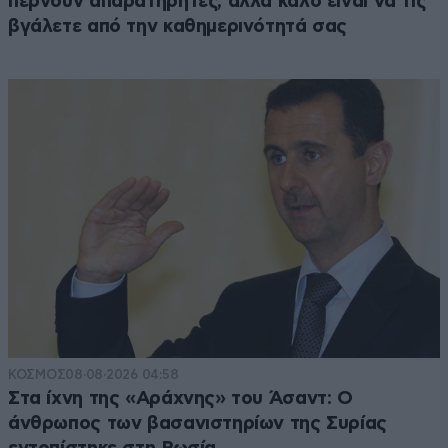
περνούν απαρατήρητες, αλλά καλό είναι να τις
βγάλετε από την καθημερινότητά σας
ΚΟΣΜΟΣ
08·08·2026 04:58
Στα ίχνη της «Αράχνης» του Άσαντ: Ο
άνθρωπος των βασανιστηρίων της Συρίας