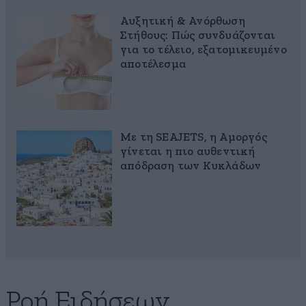
Αυξητική & Ανόρθωση
Στήθους: Πώς συνδυάζονται
για το τέλειο, εξατομικευμένο
αποτέλεσμα
Με τη SEAJETS, η Αμοργός
γίνεται η πιο αυθεντική
απόδραση των Κυκλάδων
Ροή Ειδήσεων