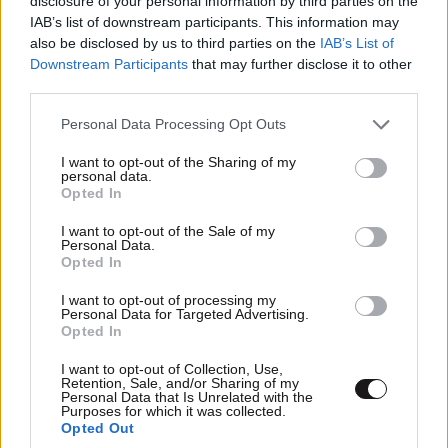
disclosure of your personal information by third parties on the
IAB’s list of downstream participants. This information may
also be disclosed by us to third parties on the
IAB’s List of
Downstream Participants
that may further disclose it to other
third parties.
Please note that this website/app uses one or more Google
Personal Data Processing Opt Outs
services and may gather and store information including but
not limited to your visit or usage behaviour. You may click to
I want to opt-out of the Sharing of my
personal data.
grant or deny consent to Google and its third-party tags to
Opted In
use your data for below specified purposes in below Google
consent section.
I want to opt-out of the Sale of my
Personal Data.
Opted In
Αθηνά Οικονομάκου – Μπρούνο Τσερέλα: Ο
I want to opt-out of processing my
Personal Data for Targeted Advertising.
μήνας του μέλιτος συνεχίζεται – Από τη
Opted In
Moorea στα ονειρικά Μπόρα Μπόρα
I want to opt-out of Collection, Use,
Retention, Sale, and/or Sharing of my
Personal Data that Is Unrelated with the
Purposes for which it was collected.
Opted Out