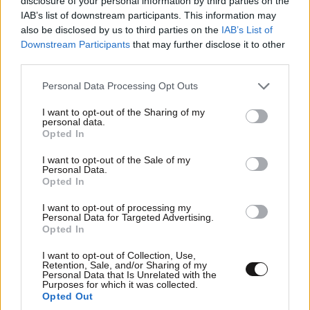
disclosure of your personal information by third parties on the
IAB’s list of downstream participants. This information may
also be disclosed by us to third parties on the
IAB’s List of
Downstream Participants
that may further disclose it to other
third parties.
Please note that this website/app uses one or more Google
ΣΧΌΛΙΑ ΑΝΑΓΝΩΣΤΏΝ
1
Personal Data Processing Opt Outs
services and may gather and store information including but
not limited to your visit or usage behaviour. You may click to
I want to opt-out of the Sharing of my
personal data.
grant or deny consent to Google and its third-party tags to
Opted In
use your data for below specified purposes in below Google
consent section.
I want to opt-out of the Sale of my
Personal Data.
Opted In
ΠΡΟΣΘΕΣΤΕ ΤΟ ΣΧΟΛΙΟ ΣΑΣ
I want to opt-out of processing my
Personal Data for Targeted Advertising.
Opted In
I want to opt-out of Collection, Use,
Retention, Sale, and/or Sharing of my
Personal Data that Is Unrelated with the
Purposes for which it was collected.
Opted Out