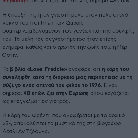
Μέρκιουρι
είχε κόρη, η οποία είναι, σήμερα 48 ετών.
Η ύπαρξή της ήταν γνωστή μόνο στον πολύ στενό
κύκλο του frontman των Queen,
συμπεριλαμβανομένων των γονέων και της αδελφής
του. Τα μέλη του συγκροτήματος ήταν επίσης
ενήμερα, καθώς και ο έρωτας της ζωής του, η Μέρι
Όστιν.
Το
βιβλίο «Love, Freddie»
αναφέρει ότι
η κόρη του
συνελήφθη κατά τη διάρκεια μιας περιπέτειας με τη
σύζυγο ενός στενού του φίλου το 1976.
Είναι,
σήμερα,
48 ετών, ζει στην Ευρώπη
όπου εργάζεται
ως επαγγελματίας γιατρός.
Η κόρη του Φρέντι, που αναφέρεται με το αρχικό
«B», αποκαλύπτει το μυστικό της στη βιογράφο
Λέσλι Αν Τζόουνς.