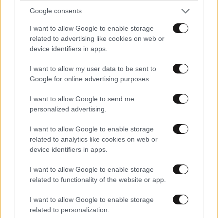
Google consents
I want to allow Google to enable storage
Xαρακτήρες: 0/1000
related to advertising like cookies on web or
device identifiers in apps.
Διαβάστε και ακολουθήστε τους κανόνες σχολιασμού
I want to allow my user data to be sent to
ΠΡΟΣΘΗΚΗ
Google for online advertising purposes.
I want to allow Google to send me
personalized advertising.
Stilitis
23·05·2025 22:37
I want to allow Google to enable storage
related to analytics like cookies on web or
Για την ρωμαιοκαθολικη μάνα η έκτρωση δεν ήταν
device identifiers in apps.
λύση. Αλλά το κέρατο με τον κολλητό του άντρα της
I want to allow Google to enable storage
ήταν υπεράνω θρησκείας...
related to functionality of the website or app.
Απαντήστε
0
0
I want to allow Google to enable storage
related to personalization.