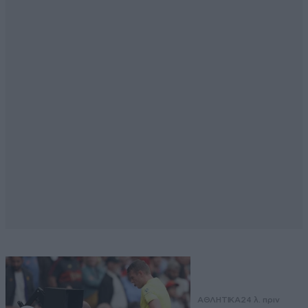
ΑΘΛΗΤΙΚΑ
24 λ. πριν