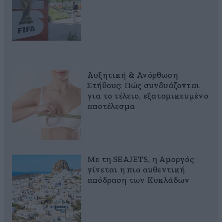
Αυξητική & Ανόρθωση
Στήθους: Πώς συνδυάζονται
για το τέλειο, εξατομικευμένο
αποτέλεσμα
Με τη SEAJETS, η Αμοργός
γίνεται η πιο αυθεντική
απόδραση των Κυκλάδων