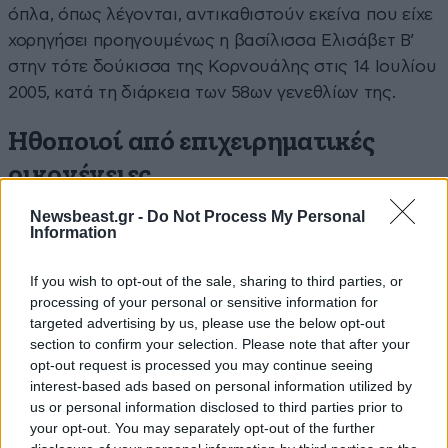
όπλα, όπως λέγονται, αντικαθιστούν εκείνα που είχε
χορηγήσει προηγουμένως η βασίλισσα Ελισάβετ Β’
στην τότε δούκισσα της Κορνουάλης στις 14 Ιουλίου
2005, κατά τη διάρκεια των 58ων γενεθλίων της.
Ηθοποιοί από επιχειρηματικές
οικογένειες
Newsbeast.gr -
Do Not Process My Personal
Δύο μεγάλα ονόματα του θεάτρου που προέρχονται
Information
από κραταιές επιχειρηματικές οικογένειες του
παρελθόντος είναι ο Αλέξανδρος Αντωνόπουλος
If you wish to opt-out of the sale, sharing to third parties, or
και η Αριέττα Μουτούση.
Και ευτυχώς για όλους
processing of your personal or sensitive information for
targeted advertising by us, please use the below opt-out
εμάς που έχουμε τη χαρά να τους απολαμβάνουμε
section to confirm your selection. Please note that after your
σε σπάνιους ρόλους υποκριτικής και όχι να τους
opt-out request is processed you may continue seeing
γνωρίζουμε ως επιχειρηματίες. Και εξηγούμε: η
interest-based ads based on personal information utilized by
Αριέττα Μουτούση μπορεί να μην ασχολήθηκε με τις
us or personal information disclosed to third parties prior to
επιχειρήσεις όπως η γιαγιά της, Dorette
your opt-out. You may separately opt-out of the further