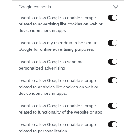
Google consents
Ποιοι αγόρασαν γη στο Ελληνικό, το
I want to allow Google to enable storage
πρώτο εξώφυλλο για τον γιο της
related to advertising like cookies on web or
Αλεξίας και ο απόγονος του Λόρδου
device identifiers in apps.
Βύρωνα στην Αθήνα
I want to allow my user data to be sent to
Google for online advertising purposes.
I want to allow Google to send me
personalized advertising.
Τι συμβαίνει με την «Αφρόεσσα»
του τέως βασιλιά, ο έλληνας
I want to allow Google to enable storage
επιχειρηματίας που επένδυσε το
related to analytics like cookies on web or
Kronish House στο Μπέβερλι Χιλς
device identifiers in apps.
και οι οικογένειες με οικόσημο
I want to allow Google to enable storage
related to functionality of the website or app.
I want to allow Google to enable storage
Η «περιπέτεια» του 47ου ορόφου του
related to personalization.
Riviera Tower, ο έλληνας «Δον»