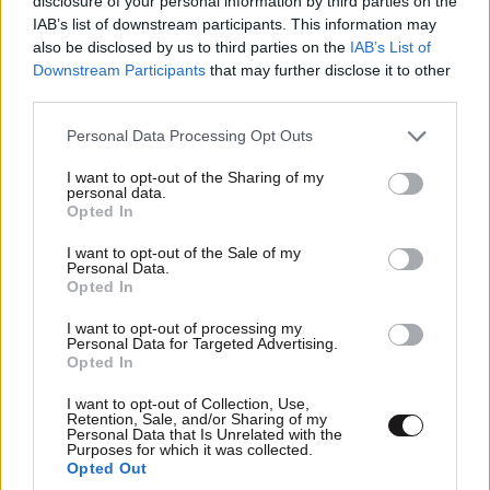
disclosure of your personal information by third parties on the
Καραϊωσηφόγλου, με την εταιρεία «Μύλοι Αγίου
IAB’s list of downstream participants. This information may
Γεωργίου», ωστόσο όπως και η μητέρα της, Νόνικα
also be disclosed by us to third parties on the
IAB’s List of
Γαληνέα, έχει αυτή τη χάρη που διέθετε εν αφθονία η
Downstream Participants
that may further disclose it to other
γιαγιά της και ξεχώριζε στους κοσμικούς κύκλους
third parties.
κάποτε. Όσο για τον Αλέξανδρο Αντωνόπουλο; Θα
Please note that this website/app uses one or more Google
Personal Data Processing Opt Outs
σας πω ότι ήταν εγγονός του Βλάση Αντωνόπουλου,
services and may gather and store information including but
ιδιοκτήτη της Achaia Clauss. Ο δε πατέρας του
not limited to your visit or usage behaviour. You may click to
I want to opt-out of the Sharing of my
personal data.
grant or deny consent to Google and its third-party tags to
κορυφαίου μας ηθοποιού, Βασίλης Αντωνόπουλος,
Opted In
use your data for below specified purposes in below Google
ήταν ο δημιουργός της οινοποιίας «Κάβειρος», που
consent section.
I want to opt-out of the Sale of my
μεσουράνησε κάποιες εποχές σε Ελλάδα και
Personal Data.
Opted In
εξωτερικό.
I want to opt-out of processing my
Personal Data for Targeted Advertising.
Opted In
Ακολουθήστε
το
Newsbeast
στο Viber και
I want to opt-out of Collection, Use,
μάθετε
πρώτοι
τα
σημαντικότερα νέα
Retention, Sale, and/or Sharing of my
Personal Data that Is Unrelated with the
Purposes for which it was collected.
Opted Out
Διαβάστε σχετικά