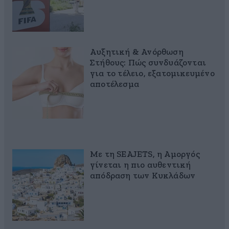
Αυξητική & Ανόρθωση
Στήθους: Πώς συνδυάζονται
για το τέλειο, εξατομικευμένο
αποτέλεσμα
Με τη SEAJETS, η Αμοργός
γίνεται η πιο αυθεντική
απόδραση των Κυκλάδων