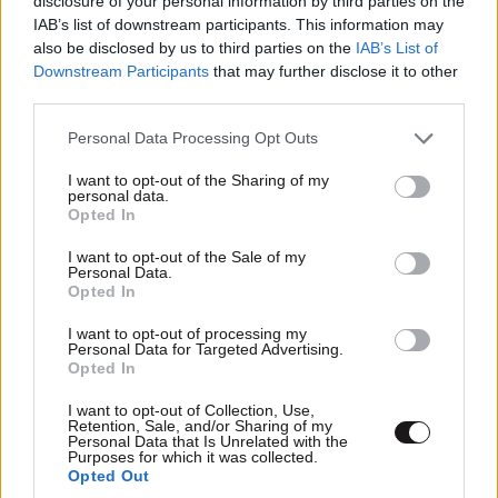
disclosure of your personal information by third parties on the
IAB’s list of downstream participants. This information may
also be disclosed by us to third parties on the
IAB’s List of
Downstream Participants
that may further disclose it to other
third parties.
Please note that this website/app uses one or more Google
Personal Data Processing Opt Outs
services and may gather and store information including but
not limited to your visit or usage behaviour. You may click to
I want to opt-out of the Sharing of my
personal data.
grant or deny consent to Google and its third-party tags to
Opted In
use your data for below specified purposes in below Google
consent section.
I want to opt-out of the Sale of my
Personal Data.
Opted In
ΣΧΌΛΙΑ ΑΝΑΓΝΩΣΤΏΝ
1
I want to opt-out of processing my
Personal Data for Targeted Advertising.
Opted In
I want to opt-out of Collection, Use,
Retention, Sale, and/or Sharing of my
Personal Data that Is Unrelated with the
Purposes for which it was collected.
Opted Out