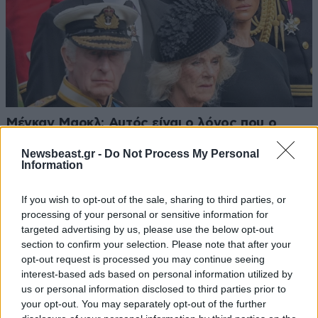
Μέγκαν Μαρκλ: Αυτός είναι ο λόγος που ο
βασιλιάς Κάρολος δεν της ευχήθηκε δημόσια
Newsbeast.gr -
Do Not Process My Personal
για τα γενέθλιά της
Information
If you wish to opt-out of the sale, sharing to third parties, or
processing of your personal or sensitive information for
targeted advertising by us, please use the below opt-out
section to confirm your selection. Please note that after your
Ακολουθήστε το
NEWSBEAST
στο
Google News
opt-out request is processed you may continue seeing
και μάθετε πρώτοι όλες τις ειδήσεις
interest-based ads based on personal information utilized by
us or personal information disclosed to third parties prior to
your opt-out. You may separately opt-out of the further