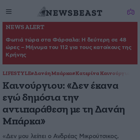
NEWS ALERT
Φωτιά τώρα στα Φάρσαλα: Η δεύτερη σε 48
ώρες – Μήνυμα του 112 για τους κατοίκους της
Κρήνης
LIFESTYLE
#Δανάη Μπάρκα
#Κατερίνα Καινούργιου
#Φ
Καινούργιου: «Δεν έκανα
εγώ δημόσια την
αντιπαράθεση με τη Δανάη
Μπάρκα»
«Δεν μου λείπει ο Ανδρέας Μικρούτσικος,