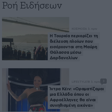
Ροή Ειδήσεων
ΚΟΣΜΟΣ
6 λ. πριν
Η Τουρκία περιορίζει τη
διέλευση πλοίων που
εισέρχονται στη Μαύρη
Θάλασσα μέσω
Δαρδανελίων
3
LIFESTYLE
18 λ. πριν
Ίντρα Κέιν: «Οραματίζομαι
μια Ελλάδα όπου οι
Αφροέλληνες θα είναι
συνηθισμένη εικόνα»