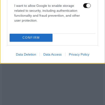
I want to allow Google to enable storage
Όλη μέρα ακούς πνευματικούς πού δεν ξέρουν το
related to security, including authentication
όνομα τους να γράφουν γίνεσαι πανηλιθιος η
functionality and fraud prevention, and other
εκκλησία μας κρατα ζώα όπως πριν 2000 χρόνια
user protection.
Απαντήστε
0
4
CONFIRM
Data Deletion
Data Access
Privacy Policy