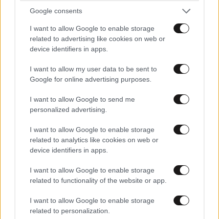
Google consents
Θα το πώ'
26·10·2023 08:09
I want to allow Google to enable storage
Οι μισάνθρωποι προκαλούν αηδία.
related to advertising like cookies on web or
device identifiers in apps.
Απαντήστε
0
1
I want to allow my user data to be sent to
LIFESTYLE
08·08·2026 09:01
Google for online advertising purposes.
Νία Βαρντάλος – Σπύρος Κατσαγάνης: Μια
σχέση που θυμίζει σενάριο ταινίας και μετρά
I want to allow Google to send me
Semoua
26·10·2023 05:38
personalized advertising.
πάνω από τέσσερα χρόνια
Δεν είναι από μίσος, αηδία αισθάνονται όπως όταν
I want to allow Google to enable storage
βλέπεις κατσαρίδες, αυξάνεται το σάλιο αυτόματα και
related to analytics like cookies on web or
εκτονώνονται.
device identifiers in apps.
Απαντήστε
2
1
I want to allow Google to enable storage
related to functionality of the website or app.
I want to allow Google to enable storage
related to personalization.
Αν....
26·10·2023 05:33