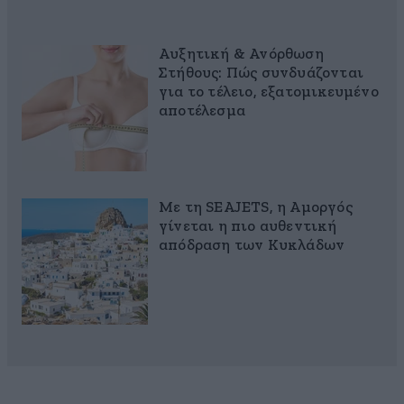
Αυξητική & Ανόρθωση
Στήθους: Πώς συνδυάζονται
για το τέλειο, εξατομικευμένο
αποτέλεσμα
Με τη SEAJETS, η Αμοργός
γίνεται η πιο αυθεντική
απόδραση των Κυκλάδων