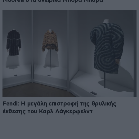
Moorea στα ονειρικά Μπόρα Μπόρα
Fendi: Η μεγάλη επιστροφή της θρυλικής
έκθεσης του Καρλ Λάγκερφελντ