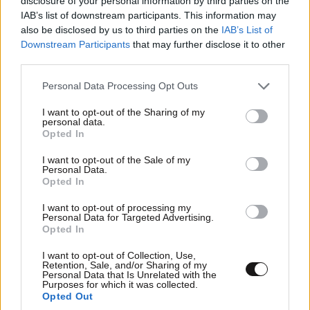
disclosure of your personal information by third parties on the
IAB’s list of downstream participants. This information may
also be disclosed by us to third parties on the
IAB’s List of
Downstream Participants
that may further disclose it to other
third parties.
Please note that this website/app uses one or more Google
Personal Data Processing Opt Outs
services and may gather and store information including but
@Θα το πώ'
26·10·2023 11:43
not limited to your visit or usage behaviour. You may click to
I want to opt-out of the Sharing of my
ΠΕΡΙΣΣΟΤΕΡΑ ΣΧΟΛΙΑ
personal data.
grant or deny consent to Google and its third-party tags to
Opted In
και οι υποκριτες,πολυ μεγαλυτερη αηδια....
use your data for below specified purposes in below Google
consent section.
I want to opt-out of the Sale of my
Απαντήστε
0
0
Personal Data.
Opted In
TRENDING
I want to opt-out of processing my
Personal Data for Targeted Advertising.
Opted In
συγγνωμη κιολας
26·10·2023 06:48
I want to opt-out of Collection, Use,
Αηδια υπαρχει, οχι μισος.
Retention, Sale, and/or Sharing of my
Personal Data that Is Unrelated with the
Purposes for which it was collected.
Απαντήστε
2
1
Opted Out