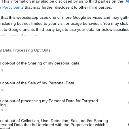
. This information may also be disclosed by us to third parties on the
IA
που οι παπαράτσι τους εντόπισαν να παίζουν
Participants
that may further disclose it to other third parties.
 that this website/app uses one or more Google services and may gath
including but not limited to your visit or usage behaviour. You may click 
 to Google and its third-party tags to use your data for below specifi
ον Ιανουάριο του 2021, με την Αμπρόσιο να έχει
ogle consent section.
οφό της, Jamie Mazur από τον οποίο χώρισε το
l Data Processing Opt Outs
o opt-out of the Sharing of my personal data.
In
o opt-out of the Sale of my Personal Data.
In
to opt-out of processing my Personal Data for Targeted
ing.
In
o opt-out of Collection, Use, Retention, Sale, and/or Sharing
ersonal Data that Is Unrelated with the Purposes for which it
lected.