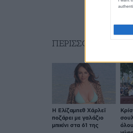
authenti
ΠΕΡΙΣΣΟΤΕΡΑ ΑΠΟ 
Η Ελίζαμπεθ Χάρλεϊ
Κρίσ
ποζάρει με γαλάζιο
σουλ
μπικίνι στα 61 της
όλου
νύφη