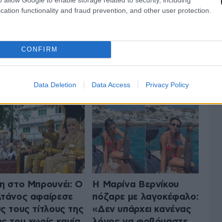
cation functionality and fraud prevention, and other user protection.
CONFIRM
ΤΟ LIFESTYLE
ΟΛΑ ΤΑ ΑΡΘΡΑ
Data Deletion
Data Access
Privacy Policy
η στο Μπρουνέι: Ο
Η Μαρίνα Βερνίκου
τάνος αφαίρεσε
πόζαρε με λαγοκέφαλο:
ς τους τίτλους της
«Δεν υπάρχει κανένας
ς του χωρίς καμία
λόγος να φοβόμαστε