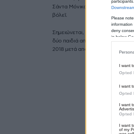
participants
Σάντα Μόνικα της Καλιφόρνια, ό
Downstream 
βόλεϊ.
Please note
information 
deny consent
Σημειώνεται, ότι ήταν μαζί από τ
in below Go
δύο παιδιά από τον πρώην σύντρ
2018 μετά από 10 χρόνια σχέσης.
Persona
I want t
Opted 
I want t
Opted 
I want 
Advertis
Opted 
I want t
of my P
was col