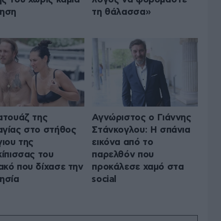
γηση
τη θάλασσα»
ατουάζ της
Αγνώριστος ο Γιάννης
γίας στο στήθος
Στάνκογλου: Η σπάνια
γιου της
εικόνα από το
κίπισσας του
παρελθόν που
κό που δίχασε την
προκάλεσε χαμό στα
ησία
social