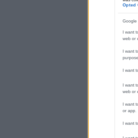
Opted 
Google 
I want t
web or d
I want t
purpose
I want 
I want t
web or d
I want t
or app.
I want t
I want t