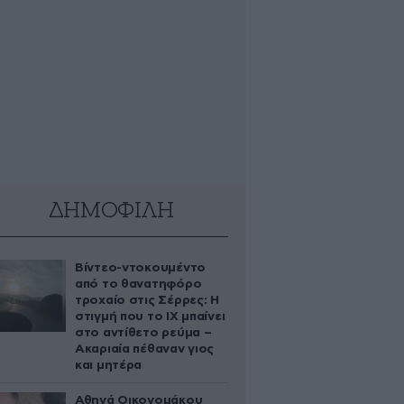
ΔΗΜΟΦΙΛΗ
Βίντεο-ντοκουμέντο
από το θανατηφόρο
τροχαίο στις Σέρρες: Η
στιγμή που το ΙΧ μπαίνει
στο αντίθετο ρεύμα –
Ακαριαία πέθαναν γιος
και μητέρα
Αθηνά Οικονομάκου