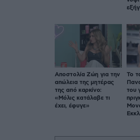
εξή
Αποστολία Ζώη για την
Το τ
απώλεια της μητέρας
Πανα
της από καρκίνο:
του 
«Μόλις κατάλαβε τι
πριγ
έχει, έφυγε»
Μονα
Εκκλ