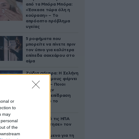
από τα Μπόρα Μπόρα:
«Έσκασε τώρα όλη η
κούραση» – Το
απρόοπτο πρόβλημα
υγείας
5 ροφήματα που
μπορείτε να πίνετε πριν
τον ύπνο για καλύτερα
επίπεδα σακχάρου στο
αίμα
Ζώδια σήμερα: Η Σελήνη
στους Διδύμους φέρνει
ανατροπές – Ποιοι
δέχονται την
ευεργετική επίδραση
sonal or
του Δία από το
απόγευμα;
ection to
ou may
Ζευγάρι από τις ΗΠΑ
 personal
που «υιοθέτησε» τον
out of the
Αφγανό
 downstream
κατηγορούμενο για τη