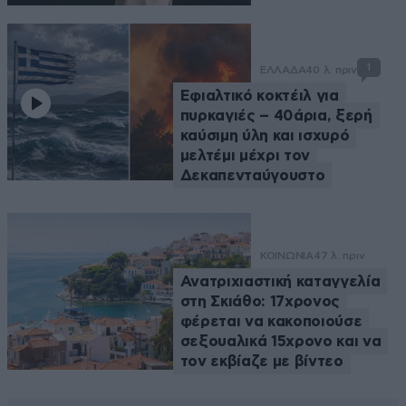
1
ΕΛΛΑΔΑ
40 λ. πριν
Eφιαλτικό κοκτέιλ για
πυρκαγιές – 40άρια, ξερή
καύσιμη ύλη και ισχυρό
μελτέμι μέχρι τον
Δεκαπενταύγουστο
ΚΟΙΝΩΝΙΑ
47 λ. πριν
Ανατριχιαστική καταγγελία
στη Σκιάθο: 17χρονος
φέρεται να κακοποιούσε
σεξουαλικά 15χρονο και να
τον εκβίαζε με βίντεο