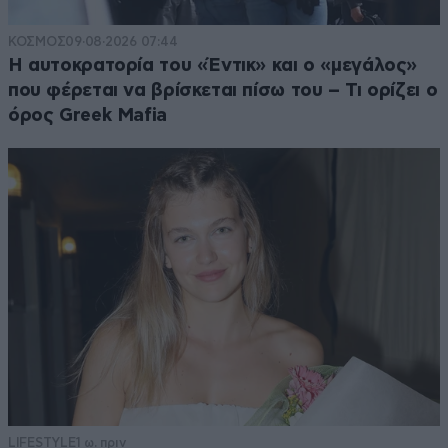
ΚΟΣΜΟΣ
09·08·2026 07:44
Η αυτοκρατορία του «Έντικ» και ο «μεγάλος»
που φέρεται να βρίσκεται πίσω του – Τι ορίζει ο
όρος Greek Mafia
LIFESTYLE
1 ω. πριν