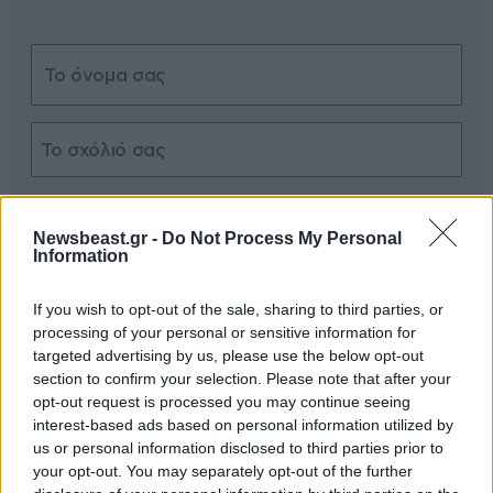
Xαρακτήρες: 0/1000
Newsbeast.gr -
Do Not Process My Personal
Διαβάστε και ακολουθήστε τους κανόνες σχολιασμού
Information
ΠΡΟΣΘΗΚΗ
If you wish to opt-out of the sale, sharing to third parties, or
processing of your personal or sensitive information for
targeted advertising by us, please use the below opt-out
section to confirm your selection. Please note that after your
opt-out request is processed you may continue seeing
mortakos
06·10·2022 12:07
interest-based ads based on personal information utilized by
us or personal information disclosed to third parties prior to
OTAN EISAI KATHISTERIMENOS PERNAS KALITERA,
your opt-out. You may separately opt-out of the further
PARA NA AKOUS MPOURDES