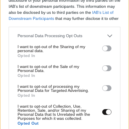
disclosure of your personal information by third parties on the
IAB’s list of downstream participants. This information may
Απαντήστε
0
0
also be disclosed by us to third parties on the
IAB’s List of
Downstream Participants
that may further disclose it to other
third parties.
Please note that this website/app uses one or more Google
Personal Data Processing Opt Outs
services and may gather and store information including but
not limited to your visit or usage behaviour. You may click to
I want to opt-out of the Sharing of my
personal data.
grant or deny consent to Google and its third-party tags to
Opted In
use your data for below specified purposes in below Google
consent section.
I want to opt-out of the Sale of my
Personal Data.
Opted In
I want to opt-out of processing my
Personal Data for Targeted Advertising.
Opted In
I want to opt-out of Collection, Use,
Retention, Sale, and/or Sharing of my
Personal Data that Is Unrelated with the
Purposes for which it was collected.
Opted Out