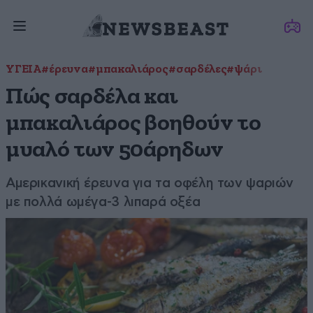
ΥΓΕΙΑ
#έρευνα
#μπακαλιάρος
#σαρδέλες
#ψάρι
Πώς σαρδέλα και
μπακαλιάρος βοηθούν το
μυαλό των 50άρηδων
Αμερικανική έρευνα για τα οφέλη των ψαριών
με πολλά ωμέγα-3 λιπαρά οξέα