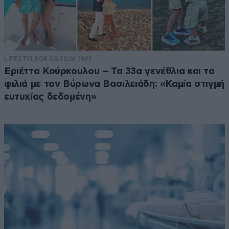
LIFESTYLE
08·08·2026 19:12
Εριέττα Κούρκουλου – Τα 33α γενέθλια και τα
φιλιά με τον Βύρωνα Βασιλειάδη: «Καμία στιγμή
ευτυχίας δεδομένη»