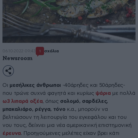
06·10·2022 09:43
σχόλια
1
Newsroom
Οι
μεσήλικες άνθρωποι
-40άρηδες και 50άρηδες-
που τρώνε συχνά φαγητά και κυρίως
ψάρια
με πολλά
ω3 λιπαρά οξέα
, όπως
σολομό, σαρδέλες,
μπακαλιάρο, ρέγγα, τόνο
κ.α., μπορούν να
βελτιώσουν τη λειτουργία του εγκεφάλου και του
νου τους, δείχνει μια νέα αμερικανική επιστημονική
έρευνα
. Προηγούμενες μελέτες είχαν βρει κάτι