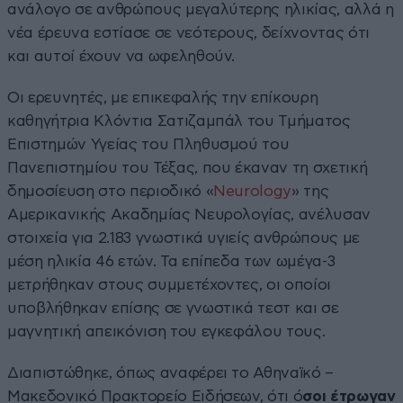
ανάλογο σε ανθρώπους μεγαλύτερης ηλικίας, αλλά η
νέα έρευνα εστίασε σε νεότερους, δείχνοντας ότι
και αυτοί έχουν να ωφεληθούν.
Οι ερευνητές, με επικεφαλής την επίκουρη
καθηγήτρια Κλόντια Σατιζαμπάλ του Τμήματος
Επιστημών Υγείας του Πληθυσμού του
Πανεπιστημίου του Τέξας, που έκαναν τη σχετική
δημοσίευση στο περιοδικό «
Neurology
» της
Αμερικανικής Ακαδημίας Νευρολογίας, ανέλυσαν
στοιχεία για 2.183 γνωστικά υγιείς ανθρώπους με
μέση ηλικία 46 ετών. Τα επίπεδα των ωμέγα-3
μετρήθηκαν στους συμμετέχοντες, οι οποίοι
υποβλήθηκαν επίσης σε γνωστικά τεστ και σε
μαγνητική απεικόνιση του εγκεφάλου τους.
Διαπιστώθηκε, όπως αναφέρει το Αθηναϊκό –
Μακεδονικό Πρακτορείο Ειδήσεων, ότι ό
σοι έτρωγαν