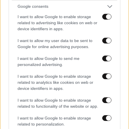
TRENDING
Google consents
I want to allow Google to enable storage
related to advertising like cookies on web or
device identifiers in apps.
I want to allow my user data to be sent to
Google for online advertising purposes.
I want to allow Google to send me
personalized advertising.
I want to allow Google to enable storage
related to analytics like cookies on web or
device identifiers in apps.
FITNESS
09·08·2026 09:30
I want to allow Google to enable storage
Οι 5 ασκήσεις που πρέπει να κάνετε για μια ζωή
related to functionality of the website or app.
με δύναμη και αυτονομία – Ένα απλό αλλά
I want to allow Google to enable storage
ιδανικό πρόγραμμα καθώς μεγαλώνετε
related to personalization.