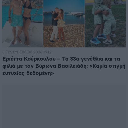
LIFESTYLE
08·08·2026 19:12
Εριέττα Κούρκουλου – Τα 33α γενέθλια και τα
φιλιά με τον Βύρωνα Βασιλειάδη: «Καμία στιγμή
ευτυχίας δεδομένη»