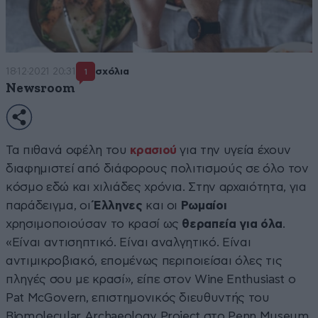
18·12·2021 20:31
σχόλια
1
Newsroom
Τα πιθανά οφέλη του
κρασιού
για την υγεία έχουν
διαφημιστεί από διάφορους πολιτισμούς σε όλο τον
κόσμο εδώ και χιλιάδες χρόνια. Στην αρχαιότητα, για
παράδειγμα, οι
Έλληνες
και οι
Ρωμαίοι
χρησιμοποιούσαν το κρασί ως
θεραπεία
για
όλα
.
«Είναι αντισηπτικό. Είναι αναλγητικό. Είναι
αντιμικροβιακό, επομένως περιποιείσαι όλες τις
πληγές σου με κρασί», είπε στον Wine Enthusiast ο
Pat McGovern, επιστημονικός διευθυντής του
Biomolecular Archaeology Project στο Penn Museum,