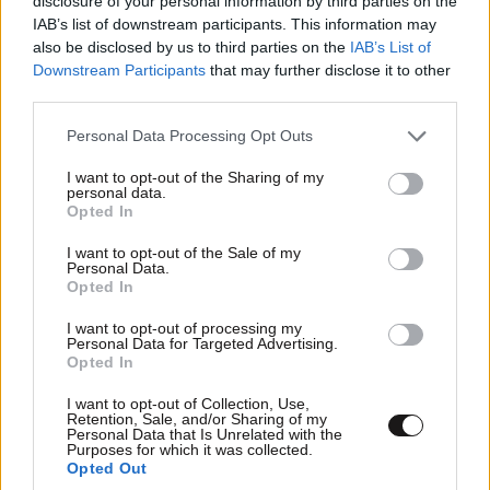
disclosure of your personal information by third parties on the
IAB’s list of downstream participants. This information may
also be disclosed by us to third parties on the
IAB’s List of
Downstream Participants
that may further disclose it to other
third parties.
ΣΧΌΛΙΑ ΑΝΑΓΝΩΣΤΏΝ
1
Please note that this website/app uses one or more Google
Personal Data Processing Opt Outs
services and may gather and store information including but
not limited to your visit or usage behaviour. You may click to
I want to opt-out of the Sharing of my
personal data.
grant or deny consent to Google and its third-party tags to
Opted In
use your data for below specified purposes in below Google
consent section.
I want to opt-out of the Sale of my
Personal Data.
ΠΡΟΣΘΕΣΤΕ ΤΟ ΣΧΟΛΙΟ ΣΑΣ
Opted In
I want to opt-out of processing my
Personal Data for Targeted Advertising.
Opted In
I want to opt-out of Collection, Use,
Retention, Sale, and/or Sharing of my
Personal Data that Is Unrelated with the
Purposes for which it was collected.
Opted Out