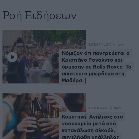
Ροή Ειδήσεων
LIFESTYLE
15 λ. πριν
Νόμιζαν ότι παντρεύεται ο
Κριστιάνο Ρονάλντο και
όρμησαν σε Rolls-Royce: Το
απίστευτο μπέρδεμα στη
Μαδέρα
ΕΛΛΑΔΑ
21 λ. πριν
Κομοτηνή: Ανήλικος στο
νοσοκομείο μετά από
κατανάλωση αλκοόλ,
συνελήφθη υπάλληλος