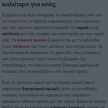
καλύτερο για εσάς;
Σύμφωνα με όσα αναφέρει το healthdigest.com και
το
Healthline
, ο τρόπος παρασκευής του κόκκινου
και του λευκού κρασιού επηρεάζει τη
χημική
τους
σύνθεση
και πώς μπορεί να υποστηρίξουν την υγεία
μας. Τα
κόκκινα κρασιά
ζυμώνονται με τη φλούδα,
τους
σπόρους
και τους μίσχους των σταφυλιών. Τα
λευκά κρασιά αφαιρούν τη φλούδα, τους σπόρους
και τους μίσχους τους κατά τη ζύμωση. Ως
αποτέλεσμα, το κόκκινο κρασί διατηρεί ορισμένες
ενώσεις που απουσιάζουν στο λευκό κρασί.
Ενώ το κόκκινο κρασί και το λευκό κρασί έχουν
παρόμοια
διατροφικά προφίλ
, είναι οι μοναδικές
ενώσεις του κόκκινου κρασιού που παρέχουν
ορισμένα πιθανά οφέλη για την υγεία. Έρευνες έχουν
δείξει ότι η κατανάλωση
κόκκινου κρασιού
μπορεί να