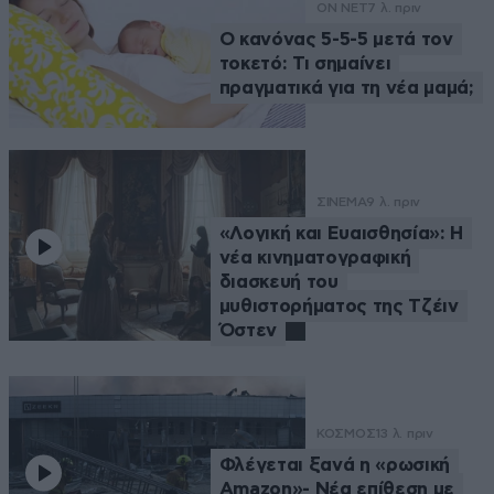
ON NET
7 λ. πριν
Ο κανόνας 5-5-5 μετά τον
τοκετό: Τι σημαίνει
πραγματικά για τη νέα μαμά;
ΣΙΝΕΜΑ
9 λ. πριν
«Λογική και Ευαισθησία»: Η
νέα κινηματογραφική
διασκευή του
μυθιστορήματος της Τζέιν
Όστεν
ΚΟΣΜΟΣ
13 λ. πριν
Φλέγεται ξανά η «ρωσική
Amazon»- Νέα επίθεση με