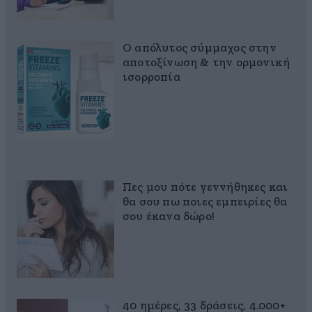
Ο απόλυτος σύμμαχος στην
αποτοξίνωση & την ορμονική
ισορροπία
Πες μου πότε γεννήθηκες και
θα σου πω ποιες εμπειρίες θα
σου έκανα δώρο!
40 ημέρες, 33 δράσεις, 4.000+