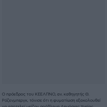
Ο πρόεδρος του ΚΕΕΛΠΝΟ, αν. καθηγητής Θ.
Ρόζενμπεργκ, τόνισε ότι η φυματίωση εξακολουθεί
να αποτελεί μείζον πρόβλημα Δημόσιας Υγείας,