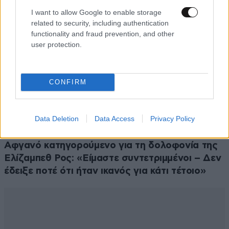
I want to allow Google to enable storage
related to security, including authentication
functionality and fraud prevention, and other
user protection.
CONFIRM
Data Deletion
Data Access
Privacy Policy
ΕΛΛΑΔΑ
1 ω. πριν
Ζευγάρι από τις ΗΠΑ που «υιοθέτησε» τον
Αφγανό κατηγορούμενο για τη δολοφονία της
Ελίζαμπεθ Ρος: «Είμαστε συντετριμμένοι – Δεν
έδειξε ποτέ ότι ήταν ικανός για κάτι τέτοιο»