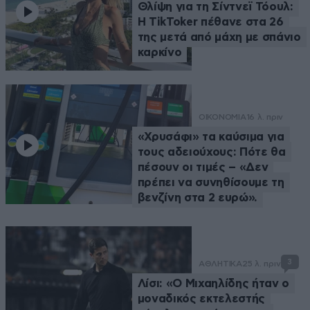
Θλίψη για τη Σίντνεϊ Τόουλ:
Η TikToker πέθανε στα 26
της μετά από μάχη με σπάνιο
καρκίνο
ΟΙΚΟΝΟΜΙΑ
16 λ. πριν
«Χρυσάφι» τα καύσιμα για
τους αδειούχους: Πότε θα
πέσουν οι τιμές – «Δεν
πρέπει να συνηθίσουμε τη
βενζίνη στα 2 ευρώ».
3
ΑΘΛΗΤΙΚΑ
25 λ. πριν
Λίσι: «Ο Μιχαηλίδης ήταν ο
μοναδικός εκτελεστής