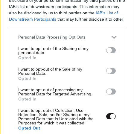
disclosure of your personal information by third parties on the
IAB’s list of downstream participants. This information may
also be disclosed by us to third parties on the
IAB’s List of
Downstream Participants
that may further disclose it to other
third parties.
Please note that this website/app uses one or more Google
Personal Data Processing Opt Outs
services and may gather and store information including but
not limited to your visit or usage behaviour. You may click to
I want to opt-out of the Sharing of my
personal data.
grant or deny consent to Google and its third-party tags to
Opted In
use your data for below specified purposes in below Google
ΣΧΌΛΙΑ ΑΝΑΓΝΩΣΤΏΝ
0
consent section.
I want to opt-out of the Sale of my
Personal Data.
Opted In
I want to opt-out of processing my
Personal Data for Targeted Advertising.
Opted In
ΠΡΟΣΘΕΣΤΕ ΤΟ ΣΧΟΛΙΟ ΣΑΣ
I want to opt-out of Collection, Use,
Retention, Sale, and/or Sharing of my
Personal Data that Is Unrelated with the
Purposes for which it was collected.
Opted Out