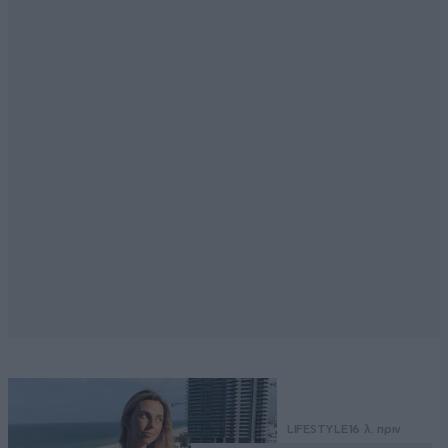
LIFESTYLE
16 λ. πριν