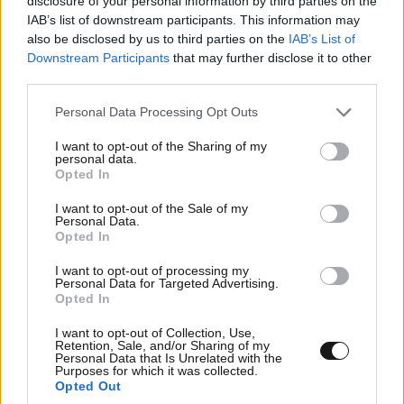
disclosure of your personal information by third parties on the
IAB’s list of downstream participants. This information may
also be disclosed by us to third parties on the
IAB’s List of
Downstream Participants
that may further disclose it to other
third parties.
Please note that this website/app uses one or more Google
Personal Data Processing Opt Outs
services and may gather and store information including but
not limited to your visit or usage behaviour. You may click to
I want to opt-out of the Sharing of my
personal data.
grant or deny consent to Google and its third-party tags to
Opted In
use your data for below specified purposes in below Google
consent section.
I want to opt-out of the Sale of my
Personal Data.
Opted In
I want to opt-out of processing my
Personal Data for Targeted Advertising.
Opted In
I want to opt-out of Collection, Use,
Retention, Sale, and/or Sharing of my
Personal Data that Is Unrelated with the
Purposes for which it was collected.
Opted Out