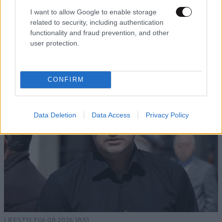
I want to allow Google to enable storage
related to security, including authentication
functionality and fraud prevention, and other
LIFESTYLE
06·08·2026 12:46
user protection.
Μαρία Κορινθίου: «Είμαι πιο ευτυχισμένη από
ποτέ – Ναι, έχω πατήσει φρένο»
CONFIRM
Data Deletion
Data Access
Privacy Policy
LIFESTYLE
06·08·2026 18:51