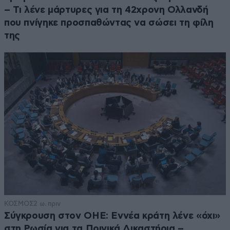
– Τι λένε μάρτυρες για τη 42χρονη Ολλανδή
που πνίγηκε προσπαθώντας να σώσει τη φίλη
της
ΚΟΣΜΟΣ
2 ω. πριν
Σύγκρουση στον ΟΗΕ: Εννέα κράτη λένε «όχι»
στη Ρωσία για τα Ποινικά Δικαστήρια –