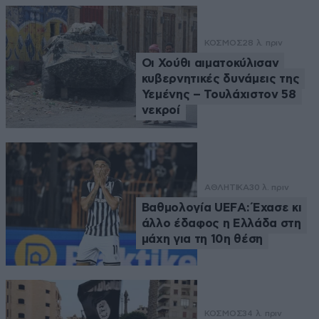
ΚΟΣΜΟΣ
28 λ. πριν
Οι Χούθι αιματοκύλισαν
κυβερνητικές δυνάμεις της
Υεμένης – Τουλάχιστον 58
νεκροί
ΑΘΛΗΤΙΚΑ
30 λ. πριν
Βαθμολογία UEFA: Έχασε κι
άλλο έδαφος η Ελλάδα στη
μάχη για τη 10η θέση
ΚΟΣΜΟΣ
34 λ. πριν