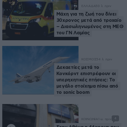
ΕΛΛΑΔΑ
50 λ. πριν
Μάχη για τη ζωή του δίνει
30χρονος μετά από τροχαίο
– Διασωληνωμένος στη ΜΕΘ
του ΓΝ Λαμίας
ΚΟΣΜΟΣ
54 λ. πριν
Δεκαετίες μετά το
Κονκόρντ επιστρέφουν οι
υπερηχητικές πτήσεις: Το
μεγάλο στοίχημα πίσω από
το sonic boom
4
ΚΟΙΝΩΝΙΑ
1 ω. πριν