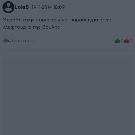
LolaB
19·11·2014 18:09
Μπραβο στην κυρια,ας γινει παραδειγμα στην
κλεφτουρια της βουλης
Απαντήστε
0
0