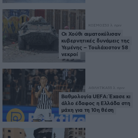
ΚΟΣΜΟΣ
53 λ. πριν
Οι Χούθι αιματοκύλισαν
κυβερνητικές δυνάμεις της
Υεμένης – Τουλάχιστον 58
νεκροί
ΑΘΛΗΤΙΚΑ
55 λ. πριν
Βαθμολογία UEFA: Έχασε κι
άλλο έδαφος η Ελλάδα στη
μάχη για τη 10η θέση