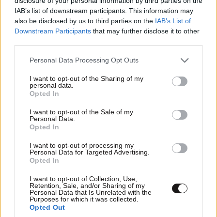
disclosure of your personal information by third parties on the
IAB’s list of downstream participants. This information may
also be disclosed by us to third parties on the
IAB’s List of
Downstream Participants
that may further disclose it to other
third parties.
Please note that this website/app uses one or more Google
Personal Data Processing Opt Outs
services and may gather and store information including but
not limited to your visit or usage behaviour. You may click to
I want to opt-out of the Sharing of my
personal data.
grant or deny consent to Google and its third-party tags to
Opted In
use your data for below specified purposes in below Google
consent section.
I want to opt-out of the Sale of my
Personal Data.
Opted In
I want to opt-out of processing my
Personal Data for Targeted Advertising.
Opted In
I want to opt-out of Collection, Use,
Retention, Sale, and/or Sharing of my
Personal Data that Is Unrelated with the
Purposes for which it was collected.
Opted Out