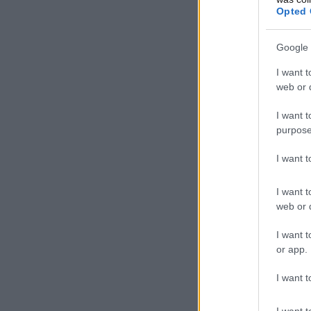
Opted 
Google 
I want t
web or d
I want t
purpose
I want 
I want t
web or d
I want t
or app.
I want t
I want t