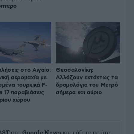
όπτερο
λήσεις στο Αιγαίο:
Θεσσαλονίκη:
νική αερομαχία με
Αλλάζουν εκτάκτως τα
σμένα τουρκικά F-
δρομολόγια του Μετρό
αι 17 παραβιάσεις
σήμερα και αύριο
ριου χώρου
AST
στο
Google News
και μάθετε πρώτοι