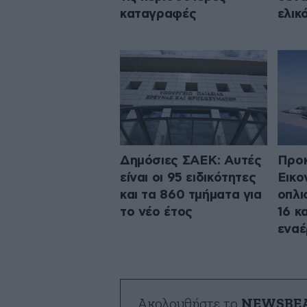
καταγραφές
ελικ
Δημόσιες ΣΑΕΚ: Αυτές
Προκ
είναι οι 95 ειδικότητες
Εικο
και τα 860 τμήματα για
οπλι
το νέο έτος
16 κ
εναέ
Ακολουθήστε το
NEWSBE