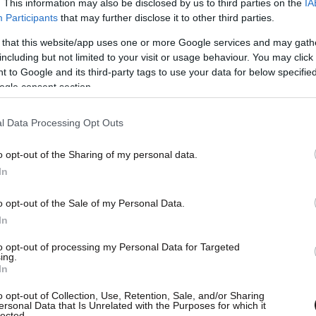
. This information may also be disclosed by us to third parties on the
IA
Participants
that may further disclose it to other third parties.
 that this website/app uses one or more Google services and may gath
including but not limited to your visit or usage behaviour. You may click 
 to Google and its third-party tags to use your data for below specifi
ogle consent section.
l Data Processing Opt Outs
δεία που θα λειτουργεί ως εμβόλιο για κάθε
μενα
» τόνισε ο
Χρήστος Χωμενίδης
.
o opt-out of the Sharing of my personal data.
In
ση της Χρυσής Αυγής εκτός από την «πονηριά»
o opt-out of the Sale of my Personal Data.
γιάδες απέναντι στο δρόμο, έπαιξε, όπως είπε
In
ημα που δεν αντιμετώπισαν άλλες ευρωπαϊκές
θμό.
to opt-out of processing my Personal Data for Targeted
ing.
In
 πλέον χάσει κάθε έρεισμα και φωτοστέφανο
o opt-out of Collection, Use, Retention, Sale, and/or Sharing
γγραφέας.
ersonal Data that Is Unrelated with the Purposes for which it
lected.