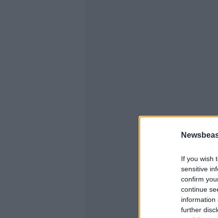
Newsbeast
If you wish 
sensitive in
confirm you
continue se
information 
further disc