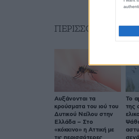
authenti
ΠΕΡΙΣΣΟΤΕΡΑ ΑΠΟ
Αυξάνονται τα
Το α
κρούσματα του ιού του
της 
Δυτικού Νείλου στην
ελικ
Ελλάδα – Στο
Ψάθα
«κόκκινο» η Αττική με
αστυ
τις περισσότερες
σενά