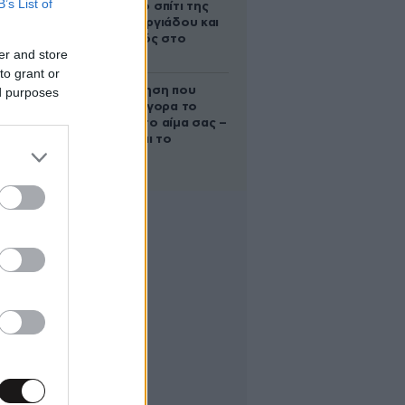
B’s List of
έμβρυο στο σπίτι της
Μαρίας Γεωργιάδου και
ο εγκλεισμός στο
er and store
ψυχιατρείο
to grant or
Η απλή άσκηση που
ed purposes
μειώνει γρήγορα το
σάκχαρο στο αίμα σας –
Και δεν είναι το
περπάτημα