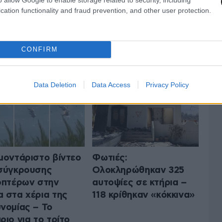
cation functionality and fraud prevention, and other user protection.
 ΤΗΝ ΕΛΛΑΔΑ
ΟΛΑ ΤΑ ΑΡΘΡΑ
CONFIRM
Data Deletion
Data Access
Privacy Policy
μοντάριστο βίντεο
Φωτιές:
σύγκρουσης
Ολοκληρώθηκαν 325
οπτέρων στην
αυτοψίες σε κτήρια –
 στα χέρια της
118 κρίθηκαν «κόκκινα»
νομίας – Το
ριο για το τρίτο