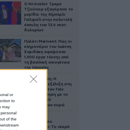
Ο Ντόναλντ Τραμπ
Τζούνιορ εξαγόρασε το
μερίδιο της Κίμπερλι
Γκίλφοϊλ στην πολυτελή
έπαυλη των 13,6 εκατ.
δολαρίων
Παλάτι Marivent: Πώς οι
κληρονόμοι του Ιωάννη
Σαριδάκη αφαίρεσαν
1.300 έργα τέχνης από
τη βασιλική οικογένεια
της Ισπανίας
Αθηνά Ωνάση: Η
απρόσμενη εξέλιξη στη
διαμάχη με τον Γιάν
sonal or
Τοπς – Η κίνηση με το
άλογο των 10
ection to
εκατομμυρίων ευρώ
ou may
 personal
Ο Στράτος
out of the
Τζώρτζογλου
 downstream
αποκαλύπτει: Το νεκρό