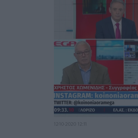
12·10·2020 12:11